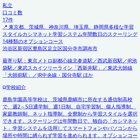
私立
口コミ数
17
件
📍
東京都、茨城県、神奈川県、埼玉県、静岡県
多様な学習
スタイル
カシマネット学習システム
年間数日のスクーリング
14種類のオプションコース
渋谷区
新宿区
豊島区
足立区
国分寺市
調布市
最寄り駅：
東京メトロ副都心線北参道駅／西武新宿駅／JR池
袋駅／東武スカイツリーライン「西新井駅」／東武大師線
「大師前駅」／JR中央線・国分寺駅 ほか
学校紹介
鹿島学園高等学校は、茨城県鹿嶋市に所在する通信制高校
で、週2～5日通学制、週1日制、自宅学習制、個人指導制、
家庭教師制、ネット指導制、全寮制から学習スタイルを選択
できます。スクーリングは年間数日で、独自の「カシマネッ
ト」学習システムを活用してスマートフォンやパソコンから
場所や時間に縛られず学習を進められます。オプションコー