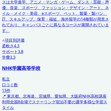
スは大学進学、アニメ・マンガ・ゲーム、ダンス・芸能・声
優、音楽、スポーツ、ファッション・デザイン・アート、ネ
イル・メイク・美容、eスポーツ、ペット、製菓・製パン、
IT、スキルアップ、保育・福祉、海外留学の14種類が用意さ
れており、キャンパスごとに異なるコースが展開されていま
す。
項目別評価
柔軟さ
4.3
サポート
3.8
学費
3.3
NHK学園高等学校
私立
口コミ数
13
件
📍
東京都、北海道、宮城県、愛知県、大阪府
NHK高校講座
利用
全国8会場でスクーリング
宿泊不要の通学
多様な学習ス
タイル