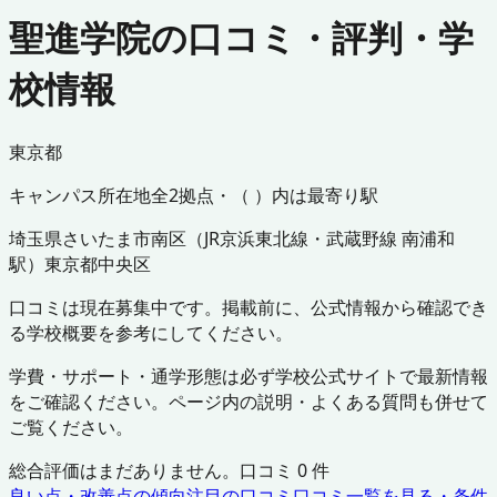
聖進学院の口コミ・評判・学
校情報
東京都
キャンパス所在地
全
2
拠点・（ ）内は最寄り駅
埼玉県
さいたま市南区
（
JR京浜東北線・武蔵野線 南浦和
駅
）
東京都
中央区
口コミは現在募集中です。掲載前に、公式情報から確認でき
る学校概要を参考にしてください。
学費・サポート・通学形態は必ず学校公式サイトで最新情報
をご確認ください。ページ内の説明・よくある質問も併せて
ご覧ください。
総合評価はまだありません。口コミ
0
件
良い点・改善点の傾向
注目の口コミ
口コミ一覧を見る・条件