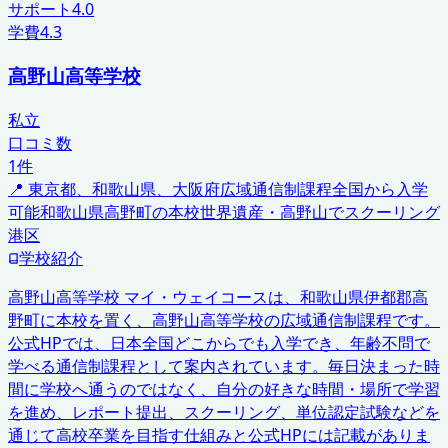
サポート
4.0
学費
4.3
高野山高等学校
私立
口コミ数
1
件
📍
東京都、和歌山県、大阪府
広域通信制課程
全国から入学
可能
和歌山県高野町の本校
世界遺産・高野山でスクーリング
港区
学校紹介
高野山高等学校 マイ・ウェイコースは、和歌山県伊都郡高
野町に本校を置く、高野山高等学校の広域通信制課程です。
公式HPでは、日本全国どこからでも入学でき、年齢不問で
学べる通信制課程として案内されています。毎日決まった時
間に学校へ通うのではなく、自分の好きな時間・場所で学習
を進め、レポート提出、スクーリング、単位認定試験などを
通じて高校卒業を目指す仕組みと公式HPには記載がありま