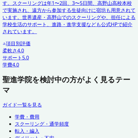
す。スクーリングは年1〜2回、3〜5日間、高野山高校本校
で実施され、遠方から参加する生徒向けに宿坊も用意されて
います。世界遺産・高野山でのスクーリングや、担任による
学校生活のサポート、進路・進学支援なども公式HPで紹介
されています。
項目別評価
柔軟さ
4.0
サポート
5.0
学費
4.0
聖進学院を検討中の方がよく見るテー
マ
ガイド一覧を見る
学費・費用
スクーリング・通学頻度
転入・編入