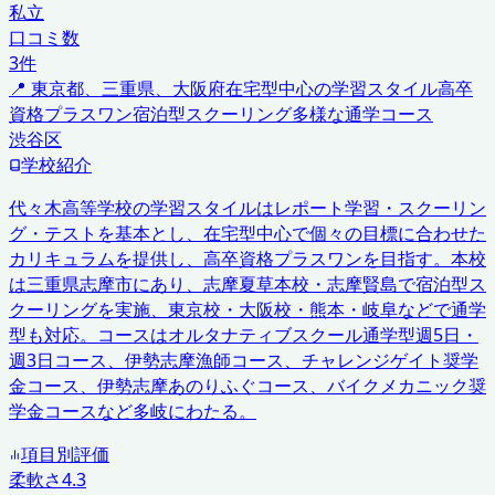
私立
口コミ数
3
件
📍
東京都、三重県、大阪府
在宅型中心の学習スタイル
高卒
資格プラスワン
宿泊型スクーリング
多様な通学コース
渋谷区
学校紹介
代々木高等学校の学習スタイルはレポート学習・スクーリン
グ・テストを基本とし、在宅型中心で個々の目標に合わせた
カリキュラムを提供し、高卒資格プラスワンを目指す。本校
は三重県志摩市にあり、志摩夏草本校・志摩賢島で宿泊型ス
クーリングを実施、東京校・大阪校・熊本・岐阜などで通学
型も対応。コースはオルタナティブスクール通学型週5日・
週3日コース、伊勢志摩漁師コース、チャレンジゲイト奨学
金コース、伊勢志摩あのりふぐコース、バイクメカニック奨
学金コースなど多岐にわたる。
項目別評価
柔軟さ
4.3