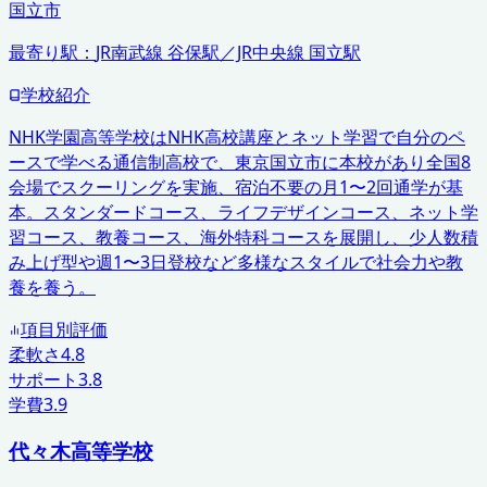
国立市
最寄り駅：
JR南武線 谷保駅／JR中央線 国立駅
学校紹介
NHK学園高等学校はNHK高校講座とネット学習で自分のペ
ースで学べる通信制高校で、東京国立市に本校があり全国8
会場でスクーリングを実施、宿泊不要の月1〜2回通学が基
本。スタンダードコース、ライフデザインコース、ネット学
習コース、教養コース、海外特科コースを展開し、少人数積
み上げ型や週1〜3日登校など多様なスタイルで社会力や教
養を養う。
項目別評価
柔軟さ
4.8
サポート
3.8
学費
3.9
代々木高等学校