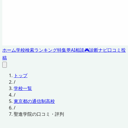
ホーム
学校検索
ランキング
特集
💬
AI相談
🎮
診断ナビ
口コミ投
稿
トップ
/
学校一覧
/
東京都の通信制高校
/
聖進学院の口コミ・評判