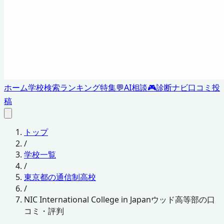
ホーム
学校検索
ランキング
特集
💬
AI相談
🎮
診断ナビ
口コミ投
稿
トップ
/
学校一覧
/
東京都の通信制高校
/
NIC International College in Japanウッド高等部の口
コミ・評判