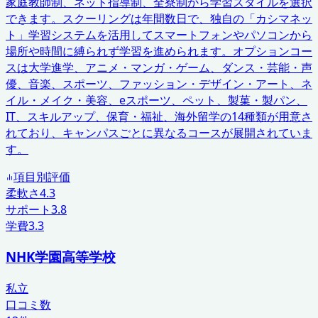
家庭教師制、ネット指導制、全寮制から学習スタイルを選択
できます。スクーリングは年間数日で、独自の「カシマネッ
ト」学習システムを活用してスマートフォンやパソコンから
場所や時間に縛られず学習を進められます。オプションコー
スは大学進学、アニメ・マンガ・ゲーム、ダンス・芸能・声
優、音楽、スポーツ、ファッション・デザイン・アート、ネ
イル・メイク・美容、eスポーツ、ペット、製菓・製パン、
IT、スキルアップ、保育・福祉、海外留学の14種類が用意さ
れており、キャンパスごとに異なるコースが展開されていま
す。
項目別評価
柔軟さ
4.3
サポート
3.8
学費
3.3
NHK学園高等学校
私立
口コミ数