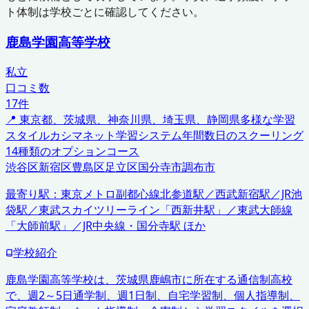
ト体制は学校ごとに確認してください。
鹿島学園高等学校
私立
口コミ数
17
件
📍
東京都、茨城県、神奈川県、埼玉県、静岡県
多様な学習
スタイル
カシマネット学習システム
年間数日のスクーリング
14種類のオプションコース
渋谷区
新宿区
豊島区
足立区
国分寺市
調布市
最寄り駅：
東京メトロ副都心線北参道駅／西武新宿駅／JR池
袋駅／東武スカイツリーライン「西新井駅」／東武大師線
「大師前駅」／JR中央線・国分寺駅 ほか
学校紹介
鹿島学園高等学校は、茨城県鹿嶋市に所在する通信制高校
で、週2～5日通学制、週1日制、自宅学習制、個人指導制、