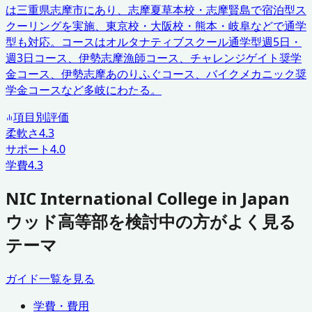
は三重県志摩市にあり、志摩夏草本校・志摩賢島で宿泊型ス
クーリングを実施、東京校・大阪校・熊本・岐阜などで通学
型も対応。コースはオルタナティブスクール通学型週5日・
週3日コース、伊勢志摩漁師コース、チャレンジゲイト奨学
金コース、伊勢志摩あのりふぐコース、バイクメカニック奨
学金コースなど多岐にわたる。
項目別評価
柔軟さ
4.3
サポート
4.0
学費
4.3
NIC International College in Japan
ウッド高等部を検討中の方がよく見る
テーマ
ガイド一覧を見る
学費・費用