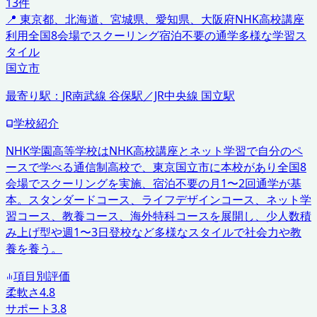
13
件
📍
東京都、北海道、宮城県、愛知県、大阪府
NHK高校講座
利用
全国8会場でスクーリング
宿泊不要の通学
多様な学習ス
タイル
国立市
最寄り駅：
JR南武線 谷保駅／JR中央線 国立駅
学校紹介
NHK学園高等学校はNHK高校講座とネット学習で自分のペ
ースで学べる通信制高校で、東京国立市に本校があり全国8
会場でスクーリングを実施、宿泊不要の月1〜2回通学が基
本。スタンダードコース、ライフデザインコース、ネット学
習コース、教養コース、海外特科コースを展開し、少人数積
み上げ型や週1〜3日登校など多様なスタイルで社会力や教
養を養う。
項目別評価
柔軟さ
4.8
サポート
3.8