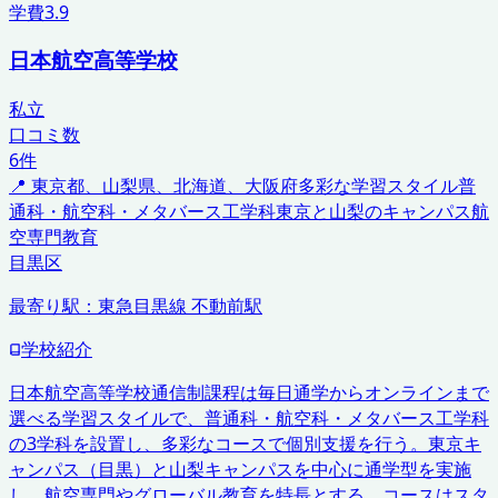
学費
3.9
日本航空高等学校
私立
口コミ数
6
件
📍
東京都、山梨県、北海道、大阪府
多彩な学習スタイル
普
通科・航空科・メタバース工学科
東京と山梨のキャンパス
航
空専門教育
目黒区
最寄り駅：
東急目黒線 不動前駅
学校紹介
日本航空高等学校通信制課程は毎日通学からオンラインまで
選べる学習スタイルで、普通科・航空科・メタバース工学科
の3学科を設置し、多彩なコースで個別支援を行う。東京キ
ャンパス（目黒）と山梨キャンパスを中心に通学型を実施
し、航空専門やグローバル教育を特長とする。コースはスタ