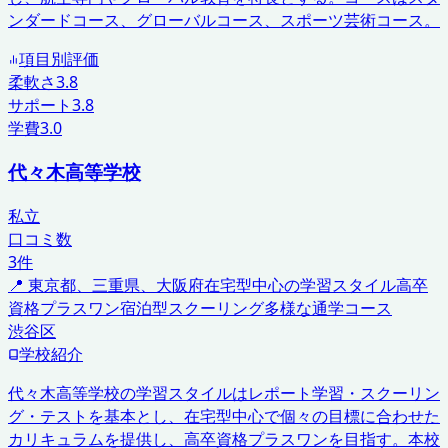
ンダードコース、グローバルコース、スポーツ芸術コース。
項目別評価
柔軟さ
3.8
サポート
3.8
学費
3.0
代々木高等学校
私立
口コミ数
3
件
📍
東京都、三重県、大阪府
在宅型中心の学習スタイル
高卒
資格プラスワン
宿泊型スクーリング
多様な通学コース
渋谷区
学校紹介
代々木高等学校の学習スタイルはレポート学習・スクーリン
グ・テストを基本とし、在宅型中心で個々の目標に合わせた
カリキュラムを提供し、高卒資格プラスワンを目指す。本校