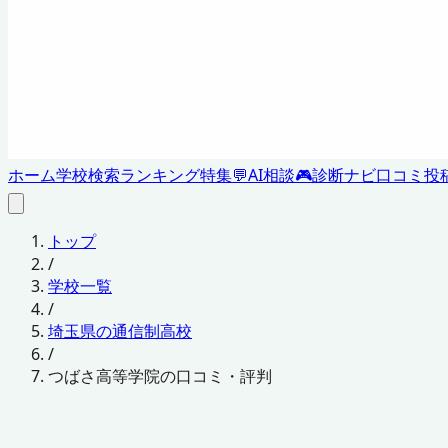
ホーム
学校検索
ランキング
特集
💬
AI相談
🎮
診断ナビ
口コミ投
トップ
/
学校一覧
/
埼玉県の通信制高校
/
つばさ高等学院の口コミ・評判