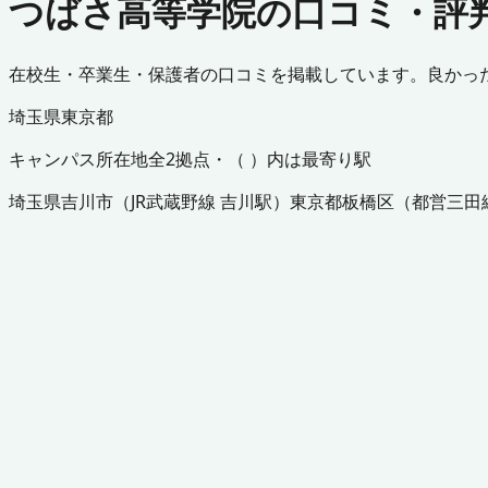
つばさ高等学院の口コミ・評
在校生・卒業生・保護者の口コミを掲載しています。良かっ
埼玉県
東京都
キャンパス所在地
全
2
拠点・（ ）内は最寄り駅
埼玉県
吉川市
（
JR武蔵野線 吉川駅
）
東京都
板橋区
（
都営三田