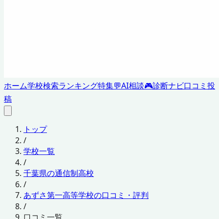
ホーム
学校検索
ランキング
特集
💬
AI相談
🎮
診断ナビ
口コミ投
稿
トップ
/
学校一覧
/
千葉県の通信制高校
/
あずさ第一高等学校の口コミ・評判
/
口コミ一覧