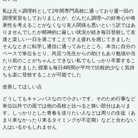
私は元々調理科として2年間専門高校に通っており週一回の
調理実習をしておりましたが、だんだん調理への好奇心や将
来性を考えることがなくなり友人関係も悪いという訳ではあ
りませんでしたが精神的に厳しい状況が続き毎日登校して友
達と楽しい一日を過ごすことでさえ疲れを感じてきました
そんなときに転学し通信に通ってみたところ、本当に自分の
ペースで単位をとり、尚且つ先生からの助けもあり勉強や当
たり前のことがちゃんとできない私でもしっかり卒業するこ
とができました 授業も毎日4時間が平均で比較的少なく気持
ちも楽に登校することが可能でした
改善してほしい点
どうしてもキャンパスなので小さいです、そのため行事など
単位以外での面では他の高校と比べると狭い部分はありま
す。しっかりとした青春を送りたい人などは周りの生徒（あ
まり来なかったり来るタイミングが不定期）などと合わない
人はいるかもしれません