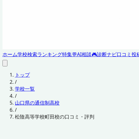
ホーム
学校検索
ランキング
特集
💬
AI相談
🎮
診断ナビ
口コミ投
トップ
/
学校一覧
/
山口県の通信制高校
/
松陰高等学校町田校の口コミ・評判