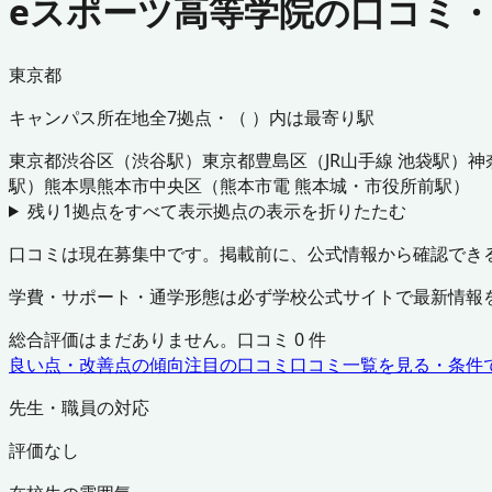
eスポーツ高等学院の口コミ
東京都
キャンパス所在地
全
7
拠点・（ ）内は最寄り駅
東京都
渋谷区
（
渋谷駅
）
東京都
豊島区
（
JR山手線 池袋駅
）
神
駅
）
熊本県
熊本市中央区
（
熊本市電 熊本城・市役所前駅
）
残り
1
拠点をすべて表示
拠点の表示を折りたたむ
口コミは現在募集中です。掲載前に、公式情報から確認でき
学費・サポート・通学形態は必ず学校公式サイトで最新情報
総合評価はまだありません。口コミ
0
件
良い点・改善点の傾向
注目の口コミ
口コミ一覧を見る・条件
先生・職員の対応
評価なし