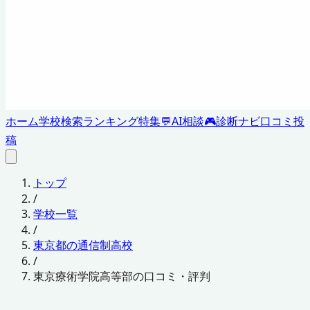
ホーム
学校検索
ランキング
特集
💬
AI相談
🎮
診断ナビ
口コミ投
稿
トップ
/
学校一覧
/
東京都の通信制高校
/
東京療術学院高等部の口コミ・評判