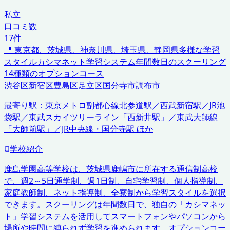
私立
口コミ数
17
件
📍
東京都、茨城県、神奈川県、埼玉県、静岡県
多様な学習
スタイル
カシマネット学習システム
年間数日のスクーリング
14種類のオプションコース
渋谷区
新宿区
豊島区
足立区
国分寺市
調布市
最寄り駅：
東京メトロ副都心線北参道駅／西武新宿駅／JR池
袋駅／東武スカイツリーライン「西新井駅」／東武大師線
「大師前駅」／JR中央線・国分寺駅 ほか
学校紹介
鹿島学園高等学校は、茨城県鹿嶋市に所在する通信制高校
で、週2～5日通学制、週1日制、自宅学習制、個人指導制、
家庭教師制、ネット指導制、全寮制から学習スタイルを選択
できます。スクーリングは年間数日で、独自の「カシマネッ
ト」学習システムを活用してスマートフォンやパソコンから
場所や時間に縛られず学習を進められます。オプションコー