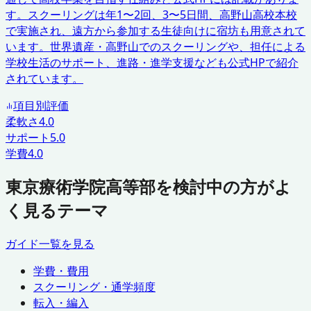
す。スクーリングは年1〜2回、3〜5日間、高野山高校本校
で実施され、遠方から参加する生徒向けに宿坊も用意されて
います。世界遺産・高野山でのスクーリングや、担任による
学校生活のサポート、進路・進学支援なども公式HPで紹介
されています。
項目別評価
柔軟さ
4.0
サポート
5.0
学費
4.0
東京療術学院高等部を検討中の方がよ
く見るテーマ
ガイド一覧を見る
学費・費用
スクーリング・通学頻度
転入・編入