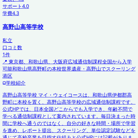
サポート
4.0
学費
4.3
高野山高等学校
私立
口コミ数
1
件
📍
東京都、和歌山県、大阪府
広域通信制課程
全国から入学
可能
和歌山県高野町の本校
世界遺産・高野山でスクーリング
港区
学校紹介
高野山高等学校 マイ・ウェイコースは、和歌山県伊都郡高
野町に本校を置く、高野山高等学校の広域通信制課程です。
公式HPでは、日本全国どこからでも入学でき、年齢不問で
学べる通信制課程として案内されています。毎日決まった時
間に学校へ通うのではなく、自分の好きな時間・場所で学習
を進め、レポート提出、スクーリング、単位認定試験などを
通じて高校卒業を目指す仕組みと公式HPには記載がありま