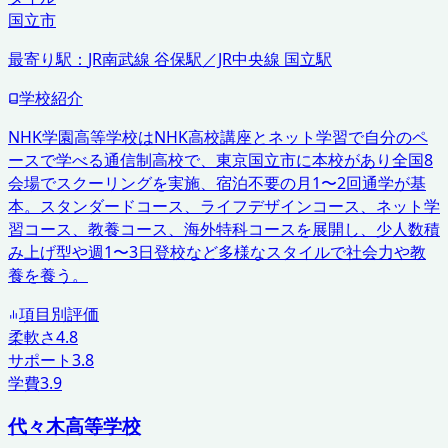
国立市
最寄り駅：
JR南武線 谷保駅／JR中央線 国立駅
学校紹介
NHK学園高等学校はNHK高校講座とネット学習で自分のペ
ースで学べる通信制高校で、東京国立市に本校があり全国8
会場でスクーリングを実施、宿泊不要の月1〜2回通学が基
本。スタンダードコース、ライフデザインコース、ネット学
習コース、教養コース、海外特科コースを展開し、少人数積
み上げ型や週1〜3日登校など多様なスタイルで社会力や教
養を養う。
項目別評価
柔軟さ
4.8
サポート
3.8
学費
3.9
代々木高等学校