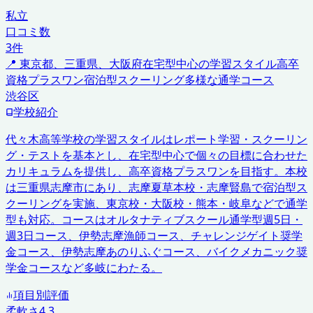
私立
口コミ数
3
件
📍
東京都、三重県、大阪府
在宅型中心の学習スタイル
高卒
資格プラスワン
宿泊型スクーリング
多様な通学コース
渋谷区
学校紹介
代々木高等学校の学習スタイルはレポート学習・スクーリン
グ・テストを基本とし、在宅型中心で個々の目標に合わせた
カリキュラムを提供し、高卒資格プラスワンを目指す。本校
は三重県志摩市にあり、志摩夏草本校・志摩賢島で宿泊型ス
クーリングを実施、東京校・大阪校・熊本・岐阜などで通学
型も対応。コースはオルタナティブスクール通学型週5日・
週3日コース、伊勢志摩漁師コース、チャレンジゲイト奨学
金コース、伊勢志摩あのりふぐコース、バイクメカニック奨
学金コースなど多岐にわたる。
項目別評価
柔軟さ
4.3