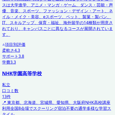
スは大学進学、アニメ・マンガ・ゲーム、ダンス・芸能・声
優、音楽、スポーツ、ファッション・デザイン・アート、ネ
イル・メイク・美容、eスポーツ、ペット、製菓・製パン、
IT、スキルアップ、保育・福祉、海外留学の14種類が用意さ
れており、キャンパスごとに異なるコースが展開されていま
す。
項目別評価
柔軟さ
4.3
サポート
3.8
学費
3.3
NHK学園高等学校
私立
口コミ数
13
件
📍
東京都、北海道、宮城県、愛知県、大阪府
NHK高校講座
利用
全国8会場でスクーリング
宿泊不要の通学
多様な学習ス
タイル