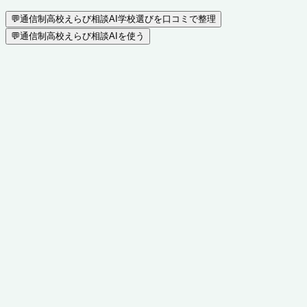
💬
通信制高校えらび相談AI
学校選びを口コミで整理
💬
通信制高校えらび相談AIを使う