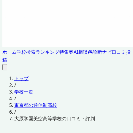
ホーム
学校検索
ランキング
特集
💬
AI相談
🎮
診断ナビ
口コミ投
稿
トップ
/
学校一覧
/
東京都の通信制高校
/
大原学園美空高等学校の口コミ・評判