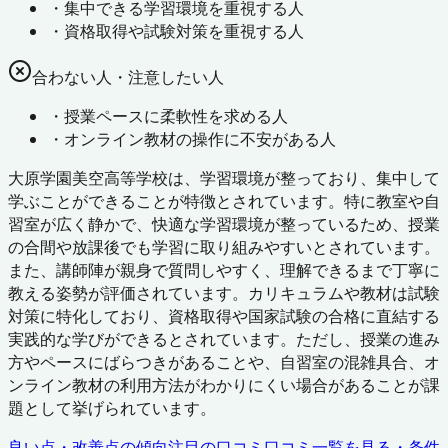
・
集中できる学習環境を重視する人
・
資格取得や試験対策を重視する人
合わない人・注意したい人
・
授業ペースに柔軟性を求める人
・
オンライン教材の操作に不安がある人
大原学園美空高等学校は、学習環境が整っており、集中して
学ぶことができることが特徴とされています。特に教室や自
習室が広く静かで、快適な学習環境が整っているため、授業
の合間や放課後でも学習に取り組みやすいとされています。
また、講師陣が親身で質問しやすく、理解できるまで丁寧に
教える姿勢が評価されています。カリキュラムや教材は試験
対策に特化しており、資格取得や国家試験の合格に直結する
実践的な学びができるとされています。ただし、授業の進み
方やペースにばらつきがあることや、自習室の混雑具合、オ
ンライン教材の利用方法がわかりにくい場合があることが課
題として挙げられています。
良い点・改善点の傾向
注目の口コミ
口コミ一覧を見る・条件