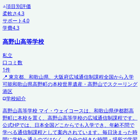
項目別評価
柔軟さ
4.3
サポート
4.0
学費
4.3
高野山高等学校
私立
口コミ数
1
件
📍
東京都、和歌山県、大阪府
広域通信制課程
全国から入学
可能
和歌山県高野町の本校
世界遺産・高野山でスクーリング
港区
学校紹介
高野山高等学校 マイ・ウェイコースは、和歌山県伊都郡高
野町に本校を置く、高野山高等学校の広域通信制課程です。
公式HPでは、日本全国どこからでも入学でき、年齢不問で
学べる通信制課程として案内されています。毎日決まった時
間に学校へ通うのではなく、自分の好きな時間・場所で学習