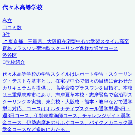
代々木高等学校
私立
口コミ数
3
件
📍
東京都、三重県、大阪府
在宅型中心の学習スタイル
高卒
資格プラスワン
宿泊型スクーリング
多様な通学コース
渋谷区
学校紹介
代々木高等学校の学習スタイルはレポート学習・スクーリン
グ・テストを基本とし、在宅型中心で個々の目標に合わせた
カリキュラムを提供し、高卒資格プラスワンを目指す。本校
は三重県志摩市にあり、志摩夏草本校・志摩賢島で宿泊型ス
クーリングを実施、東京校・大阪校・熊本・岐阜などで通学
型も対応。コースはオルタナティブスクール通学型週5日・
週3日コース、伊勢志摩漁師コース、チャレンジゲイト奨学
金コース、伊勢志摩あのりふぐコース、バイクメカニック奨
学金コースなど多岐にわたる。