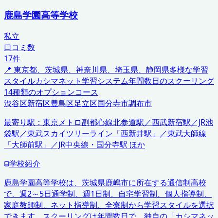
鹿島学園高等学校
私立
口コミ数
17
件
📍
東京都、茨城県、神奈川県、埼玉県、静岡県
多様な学習
スタイル
カシマネット学習システム
年間数日のスクーリング
14種類のオプションコース
渋谷区
新宿区
豊島区
足立区
国分寺市
調布市
最寄り駅：
東京メトロ副都心線北参道駅／西武新宿駅／JR池
袋駅／東武スカイツリーライン「西新井駅」／東武大師線
「大師前駅」／JR中央線・国分寺駅 ほか
学校紹介
鹿島学園高等学校は、茨城県鹿嶋市に所在する通信制高校
で、週2～5日通学制、週1日制、自宅学習制、個人指導制、
家庭教師制、ネット指導制、全寮制から学習スタイルを選択
できます。スクーリングは年間数日で、独自の「カシマネッ