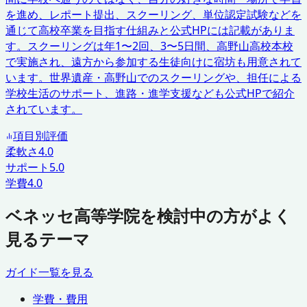
を進め、レポート提出、スクーリング、単位認定試験などを
通じて高校卒業を目指す仕組みと公式HPには記載がありま
す。スクーリングは年1〜2回、3〜5日間、高野山高校本校
で実施され、遠方から参加する生徒向けに宿坊も用意されて
います。世界遺産・高野山でのスクーリングや、担任による
学校生活のサポート、進路・進学支援なども公式HPで紹介
されています。
項目別評価
柔軟さ
4.0
サポート
5.0
学費
4.0
ベネッセ高等学院を検討中の方がよく
見るテーマ
ガイド一覧を見る
学費・費用