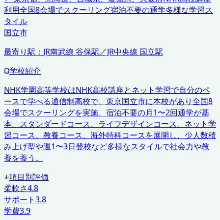
利用
全国8会場でスクーリング
宿泊不要の通学
多様な学習ス
タイル
国立市
最寄り駅：
JR南武線 谷保駅／JR中央線 国立駅
学校紹介
NHK学園高等学校はNHK高校講座とネット学習で自分のペ
ースで学べる通信制高校で、東京国立市に本校があり全国8
会場でスクーリングを実施、宿泊不要の月1〜2回通学が基
本。スタンダードコース、ライフデザインコース、ネット学
習コース、教養コース、海外特科コースを展開し、少人数積
み上げ型や週1〜3日登校など多様なスタイルで社会力や教
養を養う。
項目別評価
柔軟さ
4.8
サポート
3.8
学費
3.9