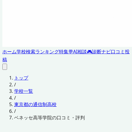
ホーム
学校検索
ランキング
特集
💬
AI相談
🎮
診断ナビ
口コミ投
稿
トップ
/
学校一覧
/
東京都の通信制高校
/
ベネッセ高等学院の口コミ・評判