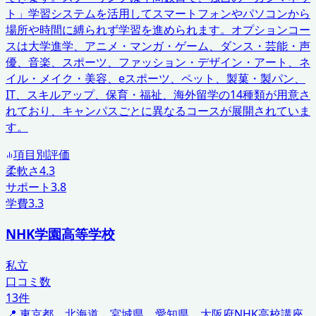
ト」学習システムを活用してスマートフォンやパソコンから
場所や時間に縛られず学習を進められます。オプションコー
スは大学進学、アニメ・マンガ・ゲーム、ダンス・芸能・声
優、音楽、スポーツ、ファッション・デザイン・アート、ネ
イル・メイク・美容、eスポーツ、ペット、製菓・製パン、
IT、スキルアップ、保育・福祉、海外留学の14種類が用意さ
れており、キャンパスごとに異なるコースが展開されていま
す。
項目別評価
柔軟さ
4.3
サポート
3.8
学費
3.3
NHK学園高等学校
私立
口コミ数
13
件
📍
東京都、北海道、宮城県、愛知県、大阪府
NHK高校講座