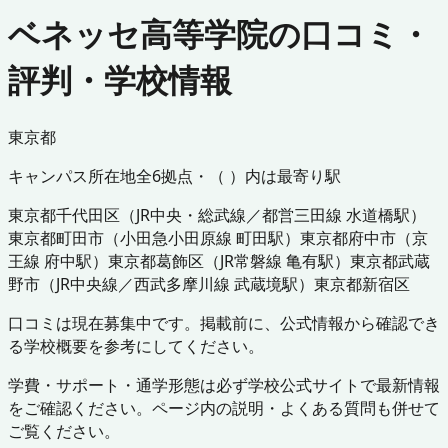
ベネッセ高等学院の口コミ・
評判・学校情報
東京都
キャンパス所在地
全
6
拠点・（ ）内は最寄り駅
東京都
千代田区
（
JR中央・総武線／都営三田線 水道橋駅
）
東京都
町田市
（
小田急小田原線 町田駅
）
東京都
府中市
（
京
王線 府中駅
）
東京都
葛飾区
（
JR常磐線 亀有駅
）
東京都
武蔵
野市
（
JR中央線／西武多摩川線 武蔵境駅
）
東京都
新宿区
口コミは現在募集中です。掲載前に、公式情報から確認でき
る学校概要を参考にしてください。
学費・サポート・通学形態は必ず学校公式サイトで最新情報
をご確認ください。ページ内の説明・よくある質問も併せて
ご覧ください。