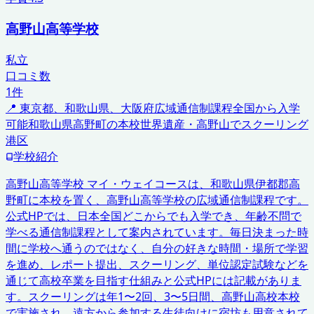
高野山高等学校
私立
口コミ数
1
件
📍
東京都、和歌山県、大阪府
広域通信制課程
全国から入学
可能
和歌山県高野町の本校
世界遺産・高野山でスクーリング
港区
学校紹介
高野山高等学校 マイ・ウェイコースは、和歌山県伊都郡高
野町に本校を置く、高野山高等学校の広域通信制課程です。
公式HPでは、日本全国どこからでも入学でき、年齢不問で
学べる通信制課程として案内されています。毎日決まった時
間に学校へ通うのではなく、自分の好きな時間・場所で学習
を進め、レポート提出、スクーリング、単位認定試験などを
通じて高校卒業を目指す仕組みと公式HPには記載がありま
す。スクーリングは年1〜2回、3〜5日間、高野山高校本校
で実施され、遠方から参加する生徒向けに宿坊も用意されて