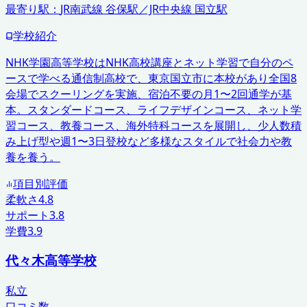
最寄り駅：
JR南武線 谷保駅／JR中央線 国立駅
学校紹介
NHK学園高等学校はNHK高校講座とネット学習で自分のペ
ースで学べる通信制高校で、東京国立市に本校があり全国8
会場でスクーリングを実施、宿泊不要の月1〜2回通学が基
本。スタンダードコース、ライフデザインコース、ネット学
習コース、教養コース、海外特科コースを展開し、少人数積
み上げ型や週1〜3日登校など多様なスタイルで社会力や教
養を養う。
項目別評価
柔軟さ
4.8
サポート
3.8
学費
3.9
代々木高等学校
私立
口コミ数