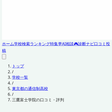
ホーム
学校検索
ランキング
特集
💬
AI相談
🎮
診断ナビ
口コミ投
稿
トップ
/
学校一覧
/
東京都の通信制高校
/
三鷹富士学院の口コミ・評判