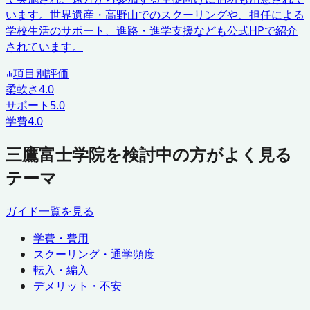
います。世界遺産・高野山でのスクーリングや、担任による
学校生活のサポート、進路・進学支援なども公式HPで紹介
されています。
項目別評価
柔軟さ
4.0
サポート
5.0
学費
4.0
三鷹富士学院を検討中の方がよく見る
テーマ
ガイド一覧を見る
学費・費用
スクーリング・通学頻度
転入・編入
デメリット・不安