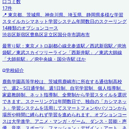
口コミ数
17
件
📍
東京都、茨城県、神奈川県、埼玉県、静岡県
多様な学習
スタイル
カシマネット学習システム
年間数日のスクーリング
14種類のオプションコース
渋谷区
新宿区
豊島区
足立区
国分寺市
調布市
最寄り駅：
東京メトロ副都心線北参道駅／西武新宿駅／JR池
袋駅／東武スカイツリーライン「西新井駅」／東武大師線
「大師前駅」／JR中央線・国分寺駅 ほか
学校紹介
鹿島学園高等学校は、茨城県鹿嶋市に所在する通信制高校
で、週2～5日通学制、週1日制、自宅学習制、個人指導制、
家庭教師制、ネット指導制、全寮制から学習スタイルを選択
できます。スクーリングは年間数日で、独自の「カシマネッ
ト」学習システムを活用してスマートフォンやパソコンから
場所や時間に縛られず学習を進められます。オプションコー
スは大学進学、アニメ・マンガ・ゲーム、ダンス・芸能・声
優、音楽、スポーツ、ファッション・デザイン・アート、ネ