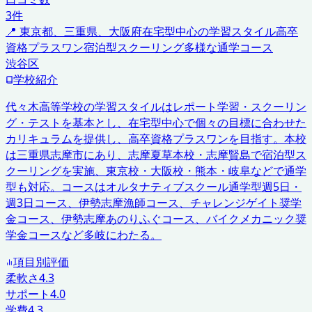
3
件
📍
東京都、三重県、大阪府
在宅型中心の学習スタイル
高卒
資格プラスワン
宿泊型スクーリング
多様な通学コース
渋谷区
学校紹介
代々木高等学校の学習スタイルはレポート学習・スクーリン
グ・テストを基本とし、在宅型中心で個々の目標に合わせた
カリキュラムを提供し、高卒資格プラスワンを目指す。本校
は三重県志摩市にあり、志摩夏草本校・志摩賢島で宿泊型ス
クーリングを実施、東京校・大阪校・熊本・岐阜などで通学
型も対応。コースはオルタナティブスクール通学型週5日・
週3日コース、伊勢志摩漁師コース、チャレンジゲイト奨学
金コース、伊勢志摩あのりふぐコース、バイクメカニック奨
学金コースなど多岐にわたる。
項目別評価
柔軟さ
4.3
サポート
4.0
学費
4.3