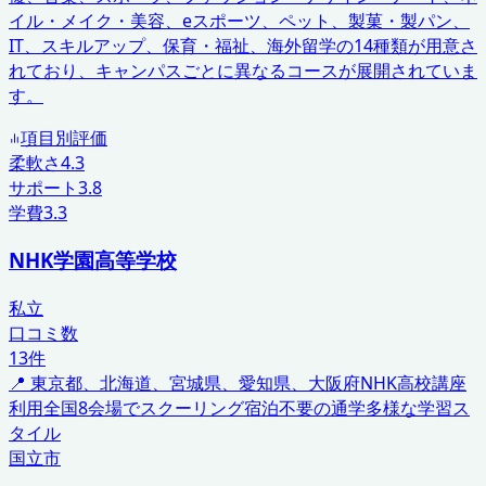
イル・メイク・美容、eスポーツ、ペット、製菓・製パン、
IT、スキルアップ、保育・福祉、海外留学の14種類が用意さ
れており、キャンパスごとに異なるコースが展開されていま
す。
項目別評価
柔軟さ
4.3
サポート
3.8
学費
3.3
NHK学園高等学校
私立
口コミ数
13
件
📍
東京都、北海道、宮城県、愛知県、大阪府
NHK高校講座
利用
全国8会場でスクーリング
宿泊不要の通学
多様な学習ス
タイル
国立市