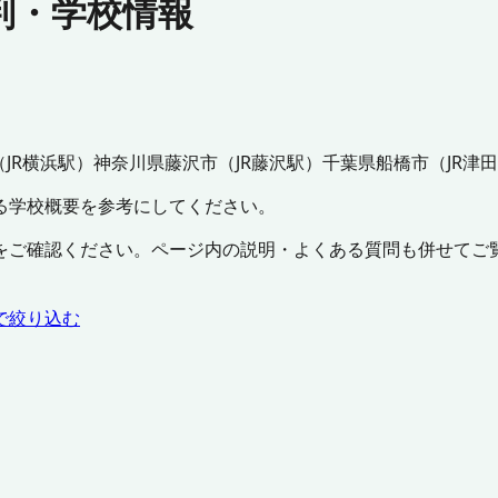
判・学校情報
（
JR横浜駅
）
神奈川県
藤沢市
（
JR藤沢駅
）
千葉県
船橋市
（
JR津
る学校概要を参考にしてください。
をご確認ください。ページ内の説明・よくある質問も併せてご
で絞り込む