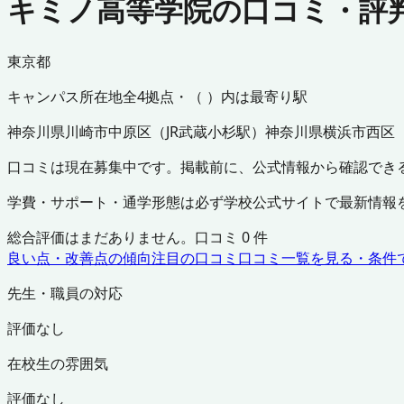
キミノ高等学院の口コミ・評
東京都
キャンパス所在地
全
4
拠点・（ ）内は最寄り駅
神奈川県
川崎市中原区
（
JR武蔵小杉駅
）
神奈川県
横浜市西区
口コミは現在募集中です。掲載前に、公式情報から確認でき
学費・サポート・通学形態は必ず学校公式サイトで最新情報
総合評価はまだありません。口コミ
0
件
良い点・改善点の傾向
注目の口コミ
口コミ一覧を見る・条件
先生・職員の対応
評価なし
在校生の雰囲気
評価なし