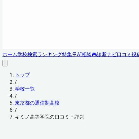
ホーム
学校検索
ランキング
特集
💬
AI相談
🎮
診断ナビ
口コミ投
トップ
/
学校一覧
/
東京都の通信制高校
/
キミノ高等学院の口コミ・評判