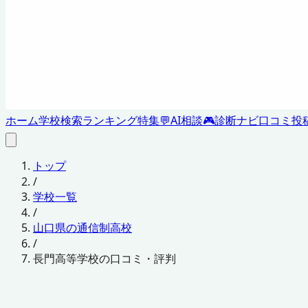
ホーム
学校検索
ランキング
特集
💬
AI相談
🎮
診断ナビ
口コミ投
トップ
/
学校一覧
/
山口県の通信制高校
/
長門高等学校の口コミ・評判