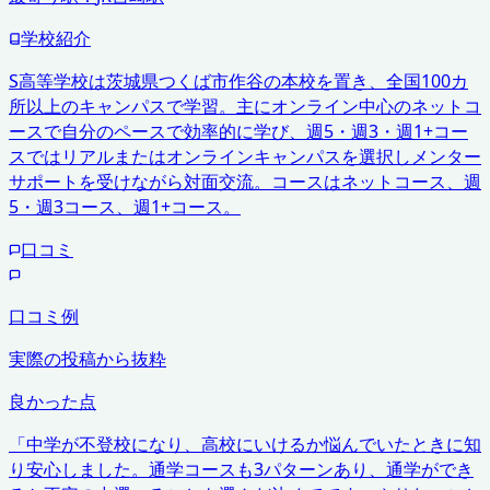
学校紹介
S高等学校は茨城県つくば市作谷の本校を置き、全国100カ
所以上のキャンパスで学習。主にオンライン中心のネットコ
ースで自分のペースで効率的に学び、週5・週3・週1+コー
スではリアルまたはオンラインキャンパスを選択しメンター
サポートを受けながら対面交流。コースはネットコース、週
5・週3コース、週1+コース。
口コミ
口コミ例
実際の投稿から抜粋
良かった点
「
中学が不登校になり、高校にいけるか悩んでいたときに知
り安心しました。通学コースも3パターンあり、通学ができ