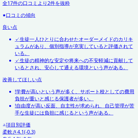
全
17
件の口コミより
2
件を抜粋
口コミの傾向
良い点
✓
生徒一人ひとりに合わせたオーダーメイドのカリキ
ュラムがあり、個別指導が充実していると評価されて
いる。
✓
生徒の精神的な安定や将来への不安軽減に貢献して
いるとされ、安心して通える環境という声がある。
改善してほしい点
!
学費が高いという声が多く、サポート校としての費用
負担が重いと感じる保護者が多い。
!
自由度が高い反面、自主性が求められ、自己管理が苦
手な生徒には負担に感じるという声がある。
項目別評価
柔軟さ
4.1
(-0.3)