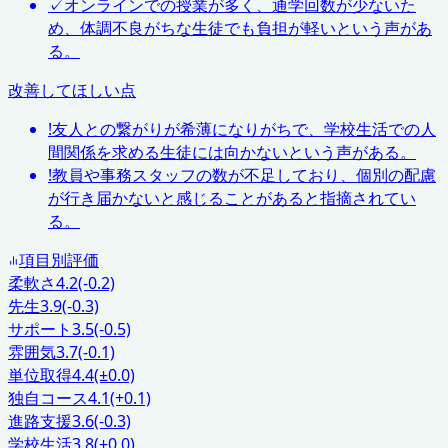
✓
オンラインでの授業が多く、通学回数が少ないた
め、体調不良がちな生徒でも負担が軽いという声があ
る。
改善してほしい点
!
友人との繋がりが希薄になりがちで、学校生活での人
間関係を求める生徒には向かないという声がある。
!
教員や事務スタッフの数が不足しており、個別の配慮
が行き届かないと感じることがあると指摘されてい
る。
項目別評価
柔軟さ
4.2
(-0.2)
先生
3.9
(-0.3)
サポート
3.5
(-0.5)
雰囲気
3.7
(-0.1)
単位取得
4.4
(±0.0)
独自コース
4.1
(+0.1)
進路支援
3.6
(-0.3)
学校生活
3.8
(±0.0)