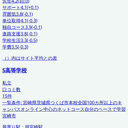
先生
4.2
(±0.0)
サポート
4.1
(+0.1)
雰囲気
3.8
(-0.1)
単位取得
4.1
(-0.3)
独自コース
3.9
(-0.1)
進路支援
3.8
(-0.1)
学校生活
3.3
(-0.5)
学費
3.5
(-0.3)
（）内はサイト平均との差
S高等学校
私立
口コミ数
15
件
一覧条件:
宮崎県
茨城県つくば市本校
全国100カ所以上のキ
ャンパス
オンライン中心のネットコース
自分のペースで学習
宮崎市
最寄り駅：
JR宮崎駅