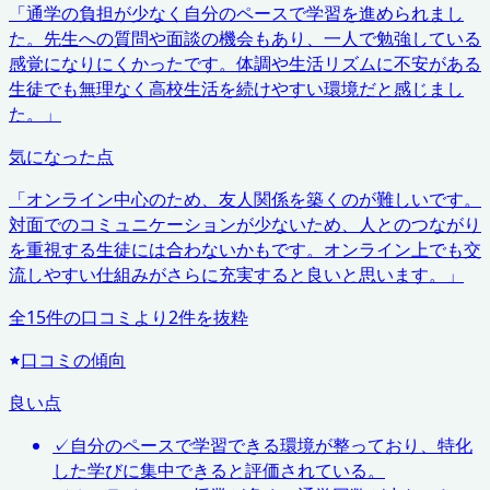
「
通学の負担が少なく自分のペースで学習を進められまし
た。先生への質問や面談の機会もあり、一人で勉強している
感覚になりにくかったです。体調や生活リズムに不安がある
生徒でも無理なく高校生活を続けやすい環境だと感じまし
た。
」
気になった点
「
オンライン中心のため、友人関係を築くのが難しいです。
対面でのコミュニケーションが少ないため、人とのつながり
を重視する生徒には合わないかもです。オンライン上でも交
流しやすい仕組みがさらに充実すると良いと思います。
」
全
15
件の口コミより
2
件を抜粋
口コミの傾向
良い点
✓
自分のペースで学習できる環境が整っており、特化
した学びに集中できると評価されている。