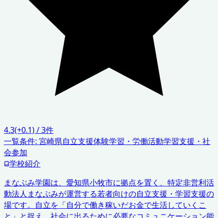
4.3
(+0.1)
/
3
件
一覧条件:
宮崎県
自立支援
体験学習・労働活動
学習支援・社
会参加
学校紹介
まなぶみ学園は、愛知県小牧市に拠点を置く、特定非営利活
動法人まなぶみが運営する若者向けの自立支援・学習支援の
場です。自立を「自分で働き稼いだお金で生活していくこ
と」と捉え、社会に出るために必要なコミュニケーション能