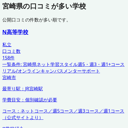
宮崎県
の口コミが多い学校
公開口コミの件数が多い順です。
N高等学校
私立
口コミ数
158
件
一覧条件:
宮崎県
ネット学習スタイル
週5・週3・週1+コース
リアル/オンラインキャンパス
メンターサポート
宮崎市
最寄り駅：
JR宮崎駅
学費目安：
個別確認が必要
コース：
ネットコース／週5コース／週3コース／週1コース
（公式サイトより）