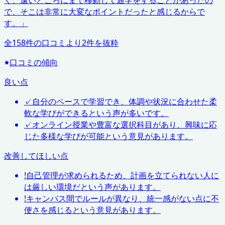
く、遠いところにまで移動して通学をすることがあったの
で、そこは非常に大変なポイントだったと感じるからで
す。
」
全
158
件の口コミより
2
件を抜粋
口コミの傾向
良い点
✓
自分のペースで学習でき、体調や状況に合わせた柔
軟な学びができるという声が多いです。
✓
オンライン授業や豊富な選択科目があり、興味に応
じた多様な学びが可能という意見があります。
改善してほしい点
!
自己管理が求められるため、計画を立てられない人に
は厳しい環境だという声があります。
!
キャンパス間でルールが異なり、統一感がない点に不
便さを感じるという意見があります。