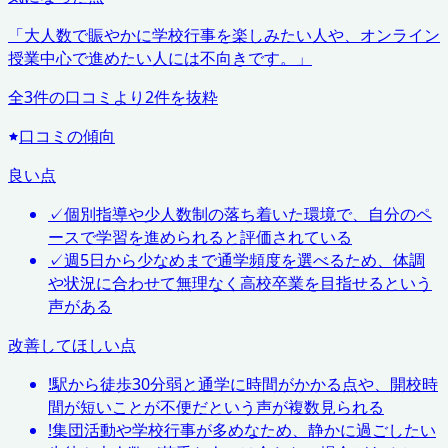
「
大人数で賑やかに学校行事を楽しみたい人や、オンライン
授業中心で進めたい人には不向きです。
」
全
3
件の口コミより
2
件を抜粋
口コミの傾向
良い点
✓
個別指導や少人数制の落ち着いた環境で、自分のペ
ースで学習を進められると評価されている
✓
週5日から少なめまで通学頻度を選べるため、体調
や状況に合わせて無理なく高校卒業を目指せるという
声がある
改善してほしい点
!
駅から徒歩30分弱と通学に時間がかかる点や、開校時
間が短いことが不便だという声が複数見られる
!
集団活動や学校行事が多めなため、静かに過ごしたい