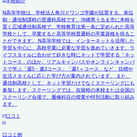
学校紹介
N高等学校は、学校法人角川ドワンゴ学園が設置する、単位
制・通信制課程の普通科高校です。沖縄県うるま市に本校を
置く広域通信制高校で、学校教育法第一条に定められた高等
学校として、卒業すると高等学校普通科の卒業資格を得るこ
とができます。 N高等学校では、インターネットを活用した
学習を中心に、高校卒業に必要な学習を進めていきます。ラ
イフスタイルに合わせて好きな時にネットで学習する「ネッ
トコース」のほか、リアルキャンパスやオンラインキャンパ
スで学ぶ「週5・週3コース」「週1＋コース」など、目標や
生活スタイルに応じた学び方が案内されています。 また、
通信制高校として、ネット学習だけでなくスクーリングにも
参加します。スクーリングでは、在籍校の本校または全国の
スクーリング会場で、履修科目の授業や特別活動に取り組み
ます。
口コミ
口コミ例