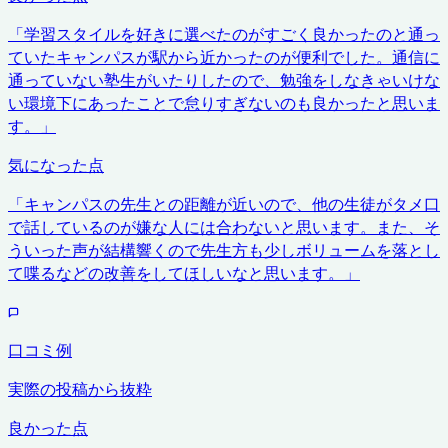
「
学習スタイルを好きに選べたのがすごく良かったのと通っ
ていたキャンパスが駅から近かったのが便利でした。通信に
通っていない塾生がいたりしたので、勉強をしなきゃいけな
い環境下にあったことで怠りすぎないのも良かったと思いま
す。
」
気になった点
「
キャンパスの先生との距離が近いので、他の生徒がタメ口
で話しているのが嫌な人には合わないと思います。また、そ
ういった声が結構響くので先生方も少しボリュームを落とし
て喋るなどの改善をしてほしいなと思います。
」
口コミ例
実際の投稿から抜粋
良かった点