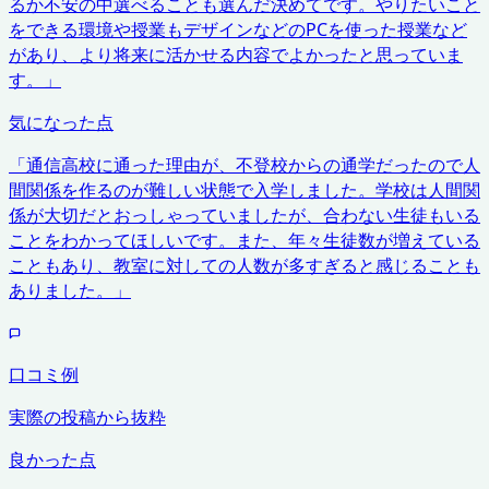
るか不安の中選べることも選んだ決めてです。やりたいこと
をできる環境や授業もデザインなどのPCを使った授業など
があり、より将来に活かせる内容でよかったと思っていま
す。
」
気になった点
「
通信高校に通った理由が、不登校からの通学だったので人
間関係を作るのが難しい状態で入学しました。学校は人間関
係が大切だとおっしゃっていましたが、合わない生徒もいる
ことをわかってほしいです。また、年々生徒数が増えている
こともあり、教室に対しての人数が多すぎると感じることも
ありました。
」
口コミ例
実際の投稿から抜粋
良かった点