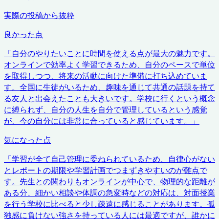
実際の投稿から抜粋
良かった点
「
自分のやりたいことに時間を使える点が最大の魅力です。
オンラインで効率よく学習できるため、自分のペースで単位
を取得しつつ、将来の活動に向けた準備に打ち込めていま
す。全国に生徒がいるため、趣味を通じて共通の話題を持て
る友人と出会えたことも大きいです。学校に行くという概念
に縛られず、自分の人生を自分で管理しているという感覚
が、今の自分には非常に合っていると感じています。
」
気になった点
「
学習が全て自己管理に委ねられているため、自律心がない
とレポートの期限や学習計画でつまずきやすいのが難点で
す。先生との関わりもオンラインが中心で、物理的な距離が
ある分、細かい相談や体調の急変時などの対応は、対面授業
を行う学校に比べると少し疎遠に感じることがあります。孤
独感に負けない強さを持っている人には最適ですが、誰かに