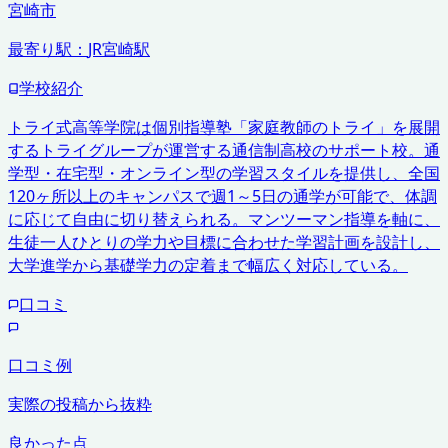
宮崎市
最寄り駅：
JR宮崎駅
学校紹介
トライ式高等学院は個別指導塾「家庭教師のトライ」を展開
するトライグループが運営する通信制高校のサポート校。通
学型・在宅型・オンライン型の学習スタイルを提供し、全国
120ヶ所以上のキャンパスで週1～5日の通学が可能で、体調
に応じて自由に切り替えられる。マンツーマン指導を軸に、
生徒一人ひとりの学力や目標に合わせた学習計画を設計し、
大学進学から基礎学力の定着まで幅広く対応している。
口コミ
口コミ例
実際の投稿から抜粋
良かった点