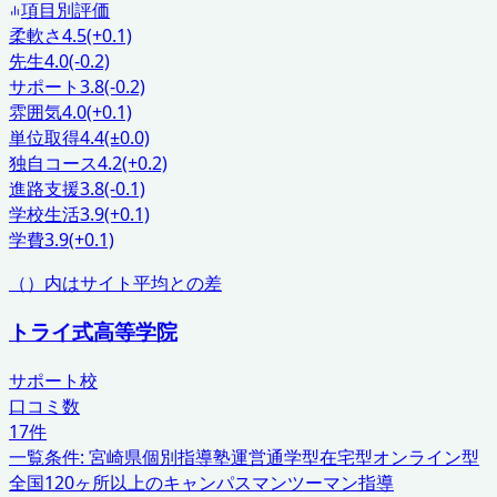
項目別評価
柔軟さ
4.5
(+0.1)
先生
4.0
(-0.2)
サポート
3.8
(-0.2)
雰囲気
4.0
(+0.1)
単位取得
4.4
(±0.0)
独自コース
4.2
(+0.2)
進路支援
3.8
(-0.1)
学校生活
3.9
(+0.1)
学費
3.9
(+0.1)
（）内はサイト平均との差
トライ式高等学院
サポート校
口コミ数
17
件
一覧条件:
宮崎県
個別指導塾運営
通学型在宅型オンライン型
全国120ヶ所以上のキャンパス
マンツーマン指導