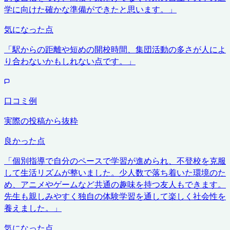
学に向けた確かな準備ができたと思います。
」
気になった点
「
駅からの距離や短めの開校時間、集団活動の多さが人によ
り合わないかもしれない点です。
」
口コミ例
実際の投稿から抜粋
良かった点
「
個別指導で自分のペースで学習が進められ、不登校を克服
して生活リズムが整いました。少人数で落ち着いた環境のた
め、アニメやゲームなど共通の趣味を持つ友人もできます。
先生も親しみやすく独自の体験学習を通して楽しく社会性を
養えました。
」
気になった点