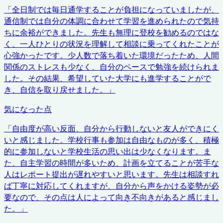
「
全日制では毎日通学することが負担になっていましたが、
通信制では自分の体調に合わせて学習を進められたので気持
ちに余裕ができました。先生も無理に登校を勧めるのではな
く、一人ひとりの状況を理解して相談に乗ってくれたことが
心強かったです。少人数で落ち着いた環境だったため、人間
関係のストレスも少なく、自分のペースで勉強を続けられま
した。その結果、希望していた大学にも進学することがで
き、自信を取り戻せました。
」
気になった点
「
自由度が高い反面、自分から行動しないと友人ができにく
いと感じました。学校行事も参加は自由なものが多く、積極
的に参加しないと学校生活の思い出は少なくなります。ま
た、自主学習の時間が多いため、計画を立てることが苦手な
人はレポート提出が遅れやすいと思います。先生は相談すれ
ば丁寧に対応してくれますが、自分から声をかける姿勢が必
要なので、その点は人によって向き不向きがあると感じまし
た。
」