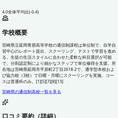
4.0
全体平均比
(-0.4)
学校概要
宮崎県立延岡青朋高等学校の通信制課程は単位制で、自学自
習中心のレポート提出、スクーリング、テストで学習を進め
る。生徒の生活スタイルに合わせた柔軟な科目選択が可能
で、分割認定制により細かなステップで単位修得を支援。所
在地は宮崎県延岡市平原町2丁目2618-2で、通学型本校およ
び協力校（3校）で日曜・月曜にスクーリングを実施。コー
スは普通科のみ。[1][5][7][8][13]
宮崎県
の通信制高校一覧を見る
口コミ要約（詳細）