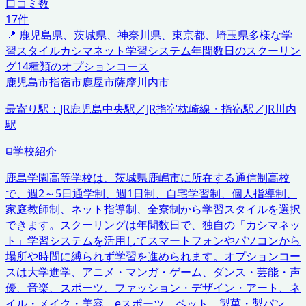
口コミ数
17
件
📍
鹿児島県、茨城県、神奈川県、東京都、埼玉県
多様な学
習スタイル
カシマネット学習システム
年間数日のスクーリン
グ
14種類のオプションコース
鹿児島市
指宿市
鹿屋市
薩摩川内市
最寄り駅：
JR鹿児島中央駅／JR指宿枕崎線・指宿駅／JR川内
駅
学校紹介
鹿島学園高等学校は、茨城県鹿嶋市に所在する通信制高校
で、週2～5日通学制、週1日制、自宅学習制、個人指導制、
家庭教師制、ネット指導制、全寮制から学習スタイルを選択
できます。スクーリングは年間数日で、独自の「カシマネッ
ト」学習システムを活用してスマートフォンやパソコンから
場所や時間に縛られず学習を進められます。オプションコー
スは大学進学、アニメ・マンガ・ゲーム、ダンス・芸能・声
優、音楽、スポーツ、ファッション・デザイン・アート、ネ
イル・メイク・美容、eスポーツ、ペット、製菓・製パン、