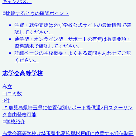
キャンパス。
比較するときの確認ポイント
学費・就学支援は必ず学校公式サイトの最新情報で確
認してください。
通学型・オンライン型、サポートの有無は募集要項・
資料請求で確認してください。
詳細ページの学校概要・よくある質問もあわせてご覧
ください。
志学会高等学校
私立
口コミ数
0
件
📍
鹿児島県
埼玉県に位置
個別サポート提供
週2日スクーリン
グ
自由登校可能
学校紹介
志学会高等学校は埼玉県北葛飾郡杉戸町に位置する通信制高