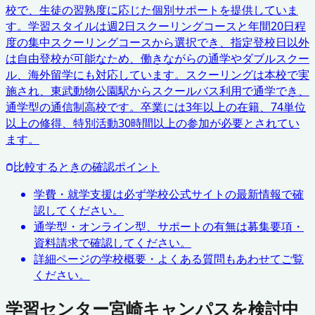
校で、生徒の習熟度に応じた個別サポートを提供していま
す。学習スタイルは週2日スクーリングコースと年間20日程
度の集中スクーリングコースから選択でき、指定登校日以外
は自由登校が可能なため、働きながらの通学やダブルスクー
ル、海外留学にも対応しています。スクーリングは本校で実
施され、東武動物公園駅からスクールバス利用で通学でき、
通学型の通信制高校です。卒業には3年以上の在籍、74単位
以上の修得、特別活動30時間以上の参加が必要とされてい
ます。
比較するときの確認ポイント
学費・就学支援は必ず学校公式サイトの最新情報で確
認してください。
通学型・オンライン型、サポートの有無は募集要項・
資料請求で確認してください。
詳細ページの学校概要・よくある質問もあわせてご覧
ください。
学習センター宮崎キャンパスを検討中