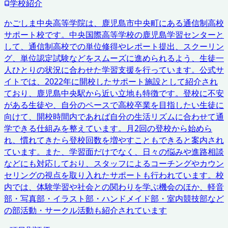
学校紹介
かごしま中央高等学院は、鹿児島市中央町にある通信制高校
サポート校です。中央国際高等学校の鹿児島学習センターと
して、通信制高校での単位修得やレポート提出、スクーリン
グ、単位認定試験などをスムーズに進められるよう、生徒一
人ひとりの状況に合わせた学習支援を行っています。公式サ
イトでは、2022年に開校したサポート施設として紹介され
ており、鹿児島中央駅から近い立地も特徴です。登校に不安
がある生徒や、自分のペースで高校卒業を目指したい生徒に
向けて、開校時間内であれば自分の生活リズムに合わせて通
学できる仕組みを整えています。月2回の登校から始めら
れ、慣れてきたら登校回数を増やすこともできると案内され
ています。また、学習面だけでなく、日々の悩みや進路相談
などにも対応しており、スタッフによるコーチングやカウン
セリングの視点を取り入れたサポートも行われています。校
内では、体験学習や社会との関わりを学ぶ機会のほか、軽音
部・写真部・イラスト部・ハンドメイド部・室内競技部など
の部活動・サークル活動も紹介されています