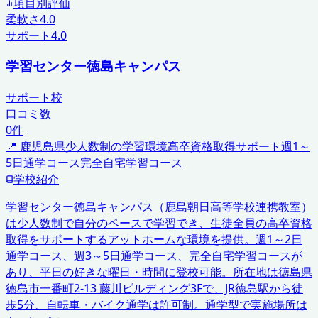
項目別評価
柔軟さ
4.0
サポート
4.0
学習センター徳島キャンパス
サポート校
口コミ数
0
件
📍
鹿児島県
少人数制の学習環境
高卒資格取得サポート
週1～
5日通学コース
完全自宅学習コース
学校紹介
学習センター徳島キャンパス（鹿島朝日高等学校連携教室）
は少人数制で自分のペースで学習でき、生徒全員の高卒資格
取得をサポートするアットホームな環境を提供。週1～2日
通学コース、週3～5日通学コース、完全自宅学習コースが
あり、平日の好きな曜日・時間に登校可能。所在地は徳島県
徳島市一番町2-13 藤川ビルディング3Fで、JR徳島駅から徒
歩5分、自転車・バイク通学は許可制。通学型で実施場所は