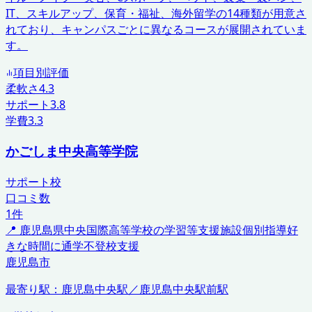
IT、スキルアップ、保育・福祉、海外留学の14種類が用意さ
れており、キャンパスごとに異なるコースが展開されていま
す。
項目別評価
柔軟さ
4.3
サポート
3.8
学費
3.3
かごしま中央高等学院
サポート校
口コミ数
1
件
📍
鹿児島県
中央国際高等学校の学習等支援施設
個別指導
好
きな時間に通学
不登校支援
鹿児島市
最寄り駅：
鹿児島中央駅／鹿児島中央駅前駅