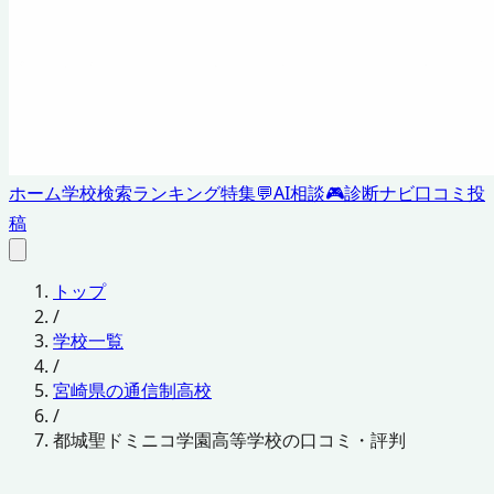
ホーム
学校検索
ランキング
特集
💬
AI相談
🎮
診断ナビ
口コミ投
稿
トップ
/
学校一覧
/
宮崎県の通信制高校
/
都城聖ドミニコ学園高等学校の口コミ・評判