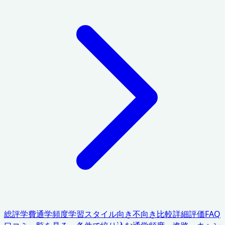
総評
学費
通学頻度
学習スタイル
向き不向き
比較
詳細評価
FAQ