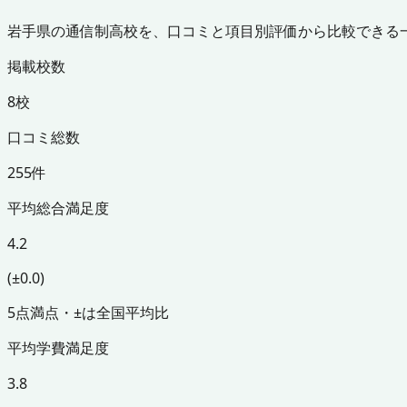
岩手県の通信制高校を、口コミと項目別評価から比較できる
掲載校数
8校
口コミ総数
255件
平均総合満足度
4.2
(±0.0)
5点満点・±は全国平均比
平均学費満足度
3.8