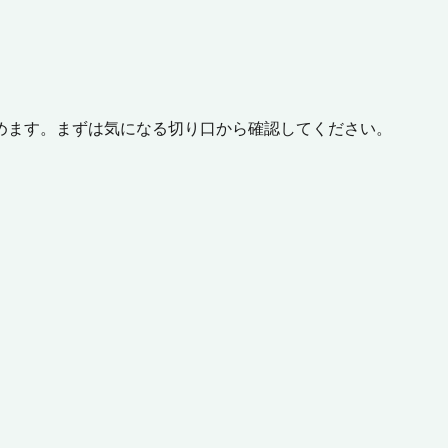
めます。まずは気になる切り口から確認してください。