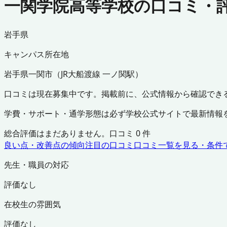
一関学院高等学校の口コミ・
岩手県
キャンパス所在地
岩手県
一関市
（
JR大船渡線 一ノ関駅
）
口コミは現在募集中です。掲載前に、公式情報から確認でき
学費・サポート・通学形態は必ず学校公式サイトで最新情報
総合評価はまだありません。口コミ
0
件
良い点・改善点の傾向
注目の口コミ
口コミ一覧を見る・条件
先生・職員の対応
評価なし
在校生の雰囲気
評価なし