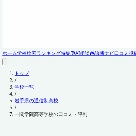
ホーム
学校検索
ランキング
特集
💬
AI相談
🎮
診断ナビ
口コミ投
トップ
/
学校一覧
/
岩手県の通信制高校
/
一関学院高等学校の口コミ・評判