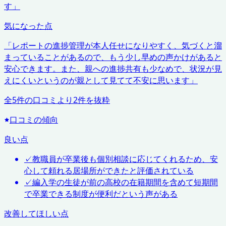
す
」
気になった点
「
レポートの進捗管理が本人任せになりやすく、気づくと溜
まっていることがあるので、もう少し早めの声かけがあると
安心できます。また、親への進捗共有も少なめで、状況が見
えにくいというのが親として見てて不安に思います
」
全
5
件の口コミより
2
件を抜粋
口コミの傾向
良い点
✓
教職員が卒業後も個別相談に応じてくれるため、安
心して頼れる居場所ができたと評価されている
✓
編入学の生徒が前の高校の在籍期間を含めて短期間
で卒業できる制度が便利だという声がある
改善してほしい点