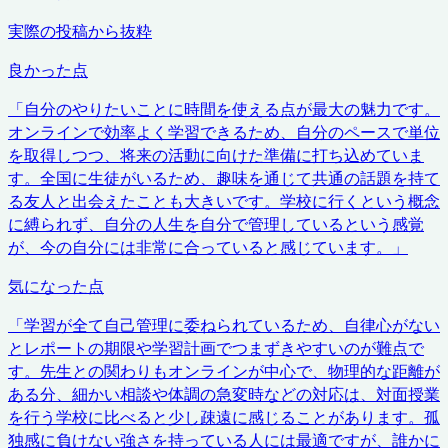
実際の投稿から抜粋
良かった点
「
自分のやりたいことに時間を使える点が最大の魅力です。
オンラインで効率よく学習できるため、自分のペースで単位
を取得しつつ、将来の活動に向けた準備に打ち込めていま
す。全国に生徒がいるため、趣味を通じて共通の話題を持て
る友人と出会えたことも大きいです。学校に行くという概念
に縛られず、自分の人生を自分で管理しているという感覚
が、今の自分には非常に合っていると感じています。
」
気になった点
「
学習が全て自己管理に委ねられているため、自律心がない
とレポートの期限や学習計画でつまずきやすいのが難点で
す。先生との関わりもオンラインが中心で、物理的な距離が
ある分、細かい相談や体調の急変時などの対応は、対面授業
を行う学校に比べると少し疎遠に感じることがあります。孤
独感に負けない強さを持っている人には最適ですが、誰かに