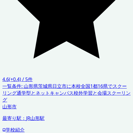
4.6
(+0.4)
/
5
件
一覧条件:
山形県
茨城県日立市に本校
全国1都16県でスクー
リング
通学型とネットキャンパス
校外学習と会場スクーリン
グ
山形市
最寄り駅：
JR山形駅
学校紹介