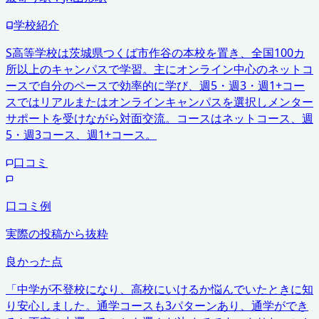
学校紹介
S高等学校は茨城県つくば市作谷の本校を置き、全国100カ
所以上のキャンパスで学習。主にオンライン中心のネットコ
ースで自分のペースで効率的に学び、週5・週3・週1+コー
スではリアルまたはオンラインキャンパスを選択しメンター
サポートを受けながら対面交流。コースはネットコース、週
5・週3コース、週1+コース。
口コミ
口コミ例
実際の投稿から抜粋
良かった点
「
中学が不登校になり、高校にいけるか悩んでいたときに知
り安心しました。通学コースも3パターンあり、通学ができ