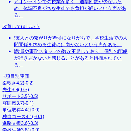
✓
オンラインでの授業が多く、通学回数が少ないた
め、体調不良がちな生徒でも負担が軽いという声があ
る。
改善してほしい点
!
友人との繋がりが希薄になりがちで、学校生活での人
間関係を求める生徒には向かないという声がある。
!
教員や事務スタッフの数が不足しており、個別の配慮
が行き届かないと感じることがあると指摘されてい
る。
項目別評価
柔軟さ
4.2
(-0.2)
先生
3.9
(-0.3)
サポート
3.5
(-0.5)
雰囲気
3.7
(-0.1)
単位取得
4.4
(±0.0)
独自コース
4.1
(+0.1)
進路支援
3.6
(-0.3)
学校生活
3.8
(±0.0)