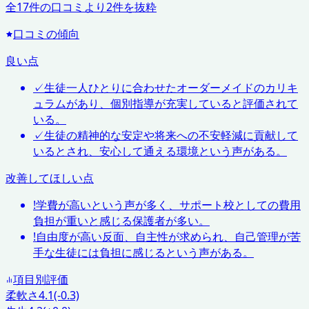
全
17
件の口コミより
2
件を抜粋
口コミの傾向
良い点
✓
生徒一人ひとりに合わせたオーダーメイドのカリキ
ュラムがあり、個別指導が充実していると評価されて
いる。
✓
生徒の精神的な安定や将来への不安軽減に貢献して
いるとされ、安心して通える環境という声がある。
改善してほしい点
!
学費が高いという声が多く、サポート校としての費用
負担が重いと感じる保護者が多い。
!
自由度が高い反面、自主性が求められ、自己管理が苦
手な生徒には負担に感じるという声がある。
項目別評価
柔軟さ
4.1
(-0.3)