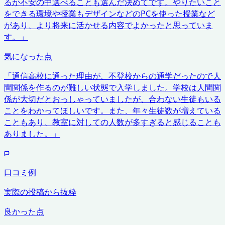
るか不安の中選べることも選んだ決めてです。やりたいこと
をできる環境や授業もデザインなどのPCを使った授業など
があり、より将来に活かせる内容でよかったと思っていま
す。
」
気になった点
「
通信高校に通った理由が、不登校からの通学だったので人
間関係を作るのが難しい状態で入学しました。学校は人間関
係が大切だとおっしゃっていましたが、合わない生徒もいる
ことをわかってほしいです。また、年々生徒数が増えている
こともあり、教室に対しての人数が多すぎると感じることも
ありました。
」
口コミ例
実際の投稿から抜粋
良かった点