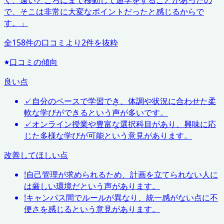
く、遠いところにまで移動して通学をすることがあったの
で、そこは非常に大変なポイントだったと感じるからで
す。
」
全
158
件の口コミより
2
件を抜粋
口コミの傾向
良い点
✓
自分のペースで学習でき、体調や状況に合わせた柔
軟な学びができるという声が多いです。
✓
オンライン授業や豊富な選択科目があり、興味に応
じた多様な学びが可能という意見があります。
改善してほしい点
!
自己管理が求められるため、計画を立てられない人に
は厳しい環境だという声があります。
!
キャンパス間でルールが異なり、統一感がない点に不
便さを感じるという意見があります。