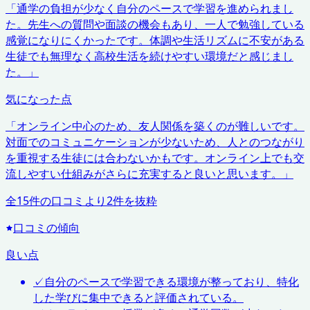
「
通学の負担が少なく自分のペースで学習を進められまし
た。先生への質問や面談の機会もあり、一人で勉強している
感覚になりにくかったです。体調や生活リズムに不安がある
生徒でも無理なく高校生活を続けやすい環境だと感じまし
た。
」
気になった点
「
オンライン中心のため、友人関係を築くのが難しいです。
対面でのコミュニケーションが少ないため、人とのつながり
を重視する生徒には合わないかもです。オンライン上でも交
流しやすい仕組みがさらに充実すると良いと思います。
」
全
15
件の口コミより
2
件を抜粋
口コミの傾向
良い点
✓
自分のペースで学習できる環境が整っており、特化
した学びに集中できると評価されている。