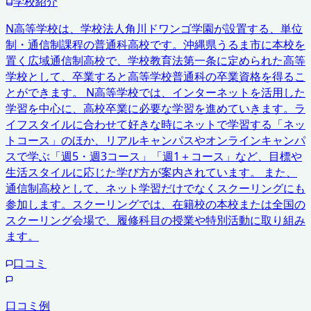
学校紹介
N高等学校は、学校法人角川ドワンゴ学園が設置する、単位
制・通信制課程の普通科高校です。沖縄県うるま市に本校を
置く広域通信制高校で、学校教育法第一条に定められた高等
学校として、卒業すると高等学校普通科の卒業資格を得るこ
とができます。 N高等学校では、インターネットを活用した
学習を中心に、高校卒業に必要な学習を進めていきます。ラ
イフスタイルに合わせて好きな時にネットで学習する「ネッ
トコース」のほか、リアルキャンパスやオンラインキャンパ
スで学ぶ「週5・週3コース」「週1＋コース」など、目標や
生活スタイルに応じた学び方が案内されています。 また、
通信制高校として、ネット学習だけでなくスクーリングにも
参加します。スクーリングでは、在籍校の本校または全国の
スクーリング会場で、履修科目の授業や特別活動に取り組み
ます。
口コミ
口コミ例