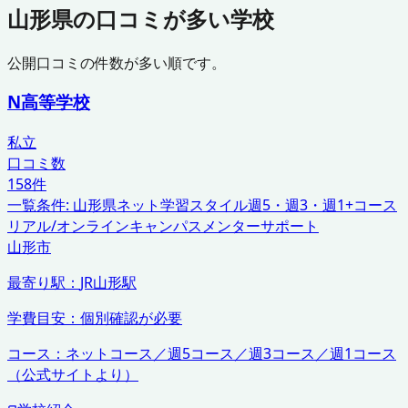
山形県
の口コミが多い学校
公開口コミの件数が多い順です。
N高等学校
私立
口コミ数
158
件
一覧条件:
山形県
ネット学習スタイル
週5・週3・週1+コース
リアル/オンラインキャンパス
メンターサポート
山形市
最寄り駅：
JR山形駅
学費目安：
個別確認が必要
コース：
ネットコース／週5コース／週3コース／週1コース
（公式サイトより）