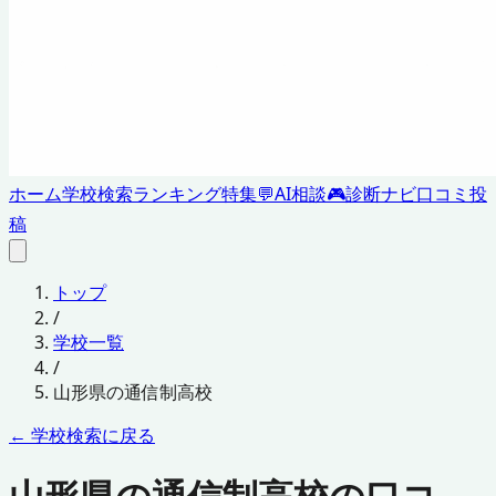
ホーム
学校検索
ランキング
特集
💬
AI相談
🎮
診断ナビ
口コミ投
稿
トップ
/
学校一覧
/
山形県
の通信制高校
← 学校検索に戻る
山形県の通信制高校の口コ