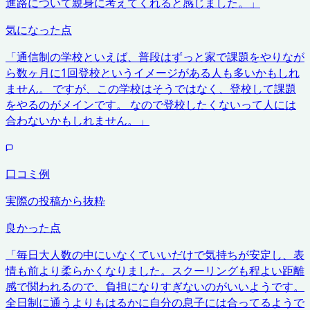
進路について親身に考えてくれると感じました。
」
気になった点
「
通信制の学校といえば、普段はずっと家で課題をやりなが
ら数ヶ月に1回登校というイメージがある人も多いかもしれ
ません。 ですが、この学校はそうではなく、登校して課題
をやるのがメインです。 なので登校したくないって人には
合わないかもしれません。
」
口コミ例
実際の投稿から抜粋
良かった点
「
毎日大人数の中にいなくていいだけで気持ちが安定し、表
情も前より柔らかくなりました。スクーリングも程よい距離
感で関われるので、負担になりすぎないのがいいようです。
全日制に通うよりもはるかに自分の息子には合ってるようで