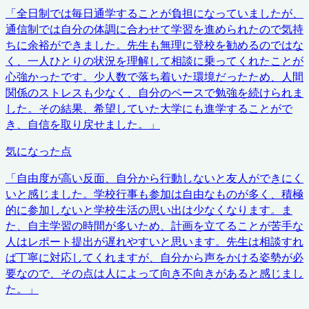
「
全日制では毎日通学することが負担になっていましたが、
通信制では自分の体調に合わせて学習を進められたので気持
ちに余裕ができました。先生も無理に登校を勧めるのではな
く、一人ひとりの状況を理解して相談に乗ってくれたことが
心強かったです。少人数で落ち着いた環境だったため、人間
関係のストレスも少なく、自分のペースで勉強を続けられま
した。その結果、希望していた大学にも進学することがで
き、自信を取り戻せました。
」
気になった点
「
自由度が高い反面、自分から行動しないと友人ができにく
いと感じました。学校行事も参加は自由なものが多く、積極
的に参加しないと学校生活の思い出は少なくなります。ま
た、自主学習の時間が多いため、計画を立てることが苦手な
人はレポート提出が遅れやすいと思います。先生は相談すれ
ば丁寧に対応してくれますが、自分から声をかける姿勢が必
要なので、その点は人によって向き不向きがあると感じまし
た。
」