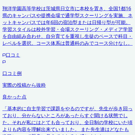
翔洋学園高等学校は茨城県日立市に本校を置き、全国1都16
県のキャンパスや提携会場で通学型スクーリングを実施、ネ
ットキャンパスでは年6回の宿泊型または日帰り型が可能。
学習スタイルは校外学習・会場スクーリング・メディア学習
を自由組み合わせ、自分育てを重視し生徒のペースで科目・
レベルを選択。コース体系は普通科のみでコース分けなし。
口コミ
口コミ例
実際の投稿から抜粋
良かった点
「
基本的に自主学習で課題をやるのですが、先生が歩き回っ
ており、分からないところがあったらすぐ聞ける状態でし
た。それが私にはとても合っており、全日制の学校にいた頃
よりも内容を理解出来ていました。 また先生達はどなたも