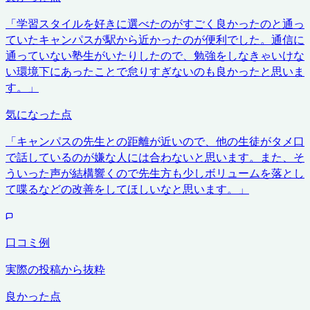
「
学習スタイルを好きに選べたのがすごく良かったのと通っ
ていたキャンパスが駅から近かったのが便利でした。通信に
通っていない塾生がいたりしたので、勉強をしなきゃいけな
い環境下にあったことで怠りすぎないのも良かったと思いま
す。
」
気になった点
「
キャンパスの先生との距離が近いので、他の生徒がタメ口
で話しているのが嫌な人には合わないと思います。また、そ
ういった声が結構響くので先生方も少しボリュームを落とし
て喋るなどの改善をしてほしいなと思います。
」
口コミ例
実際の投稿から抜粋
良かった点