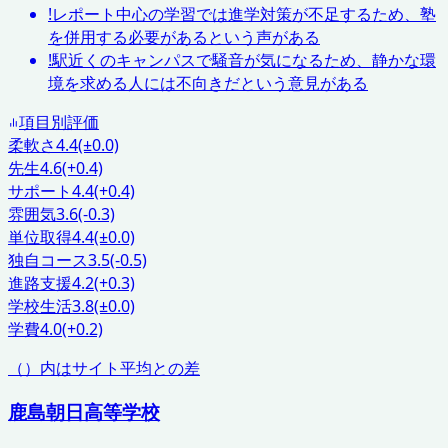
!
レポート中心の学習では進学対策が不足するため、塾
を併用する必要があるという声がある
!
駅近くのキャンパスで騒音が気になるため、静かな環
境を求める人には不向きだという意見がある
項目別評価
柔軟さ
4.4
(±0.0)
先生
4.6
(+0.4)
サポート
4.4
(+0.4)
雰囲気
3.6
(-0.3)
単位取得
4.4
(±0.0)
独自コース
3.5
(-0.5)
進路支援
4.2
(+0.3)
学校生活
3.8
(±0.0)
学費
4.0
(+0.2)
（）内はサイト平均との差
鹿島朝日高等学校