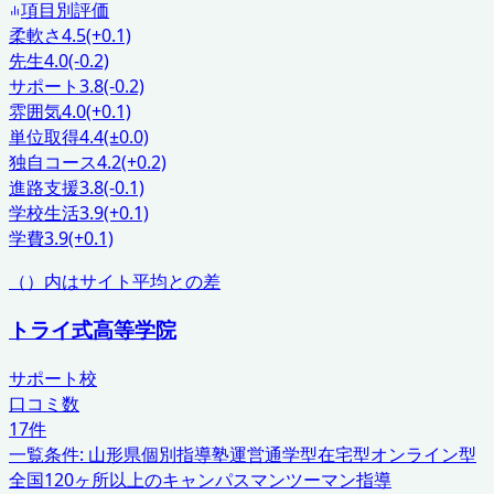
項目別評価
柔軟さ
4.5
(+0.1)
先生
4.0
(-0.2)
サポート
3.8
(-0.2)
雰囲気
4.0
(+0.1)
単位取得
4.4
(±0.0)
独自コース
4.2
(+0.2)
進路支援
3.8
(-0.1)
学校生活
3.9
(+0.1)
学費
3.9
(+0.1)
（）内はサイト平均との差
トライ式高等学院
サポート校
口コミ数
17
件
一覧条件:
山形県
個別指導塾運営
通学型在宅型オンライン型
全国120ヶ所以上のキャンパス
マンツーマン指導