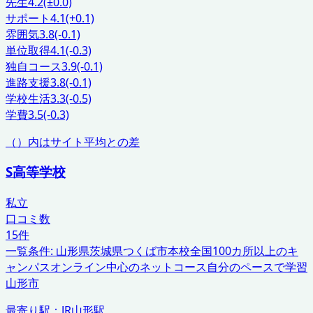
先生
4.2
(±0.0)
サポート
4.1
(+0.1)
雰囲気
3.8
(-0.1)
単位取得
4.1
(-0.3)
独自コース
3.9
(-0.1)
進路支援
3.8
(-0.1)
学校生活
3.3
(-0.5)
学費
3.5
(-0.3)
（）内はサイト平均との差
S高等学校
私立
口コミ数
15
件
一覧条件:
山形県
茨城県つくば市本校
全国100カ所以上のキ
ャンパス
オンライン中心のネットコース
自分のペースで学習
山形市
最寄り駅：
JR山形駅