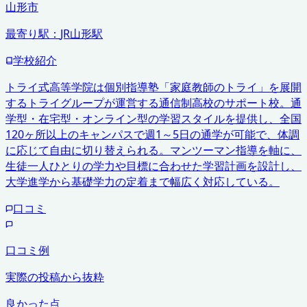
山形市
最寄り駅：
JR山形駅
学校紹介
トライ式高等学院は個別指導塾「家庭教師のトライ」を展開
するトライグループが運営する通信制高校のサポート校。通
学型・在宅型・オンライン型の学習スタイルを提供し、全国
120ヶ所以上のキャンパスで週1～5日の通学が可能で、体調
に応じて自由に切り替えられる。マンツーマン指導を軸に、
生徒一人ひとりの学力や目標に合わせた学習計画を設計し、
大学進学から基礎学力の定着まで幅広く対応している。
口コミ
口コミ例
実際の投稿から抜粋
良かった点