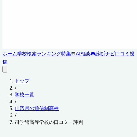
ホーム
学校検索
ランキング
特集
💬
AI相談
🎮
診断ナビ
口コミ投
稿
トップ
/
学校一覧
/
山形県の通信制高校
/
司学館高等学校の口コミ・評判