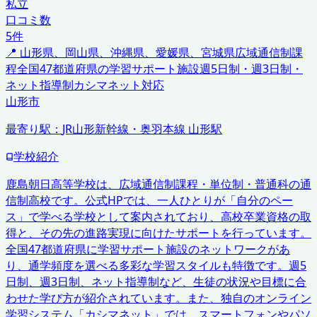
私立
口コミ数
5
件
📍
山形県、岡山県、沖縄県、愛媛県、宮城県
広域通信制課
程
全国47都道府県の学習サポート施設
週5日制・週3日制・
ネット指導制
カシマネット対応
山形市
最寄り駅：
JR山形新幹線・奥羽本線 山形駅
学校紹介
鹿島朝日高等学校は、広域通信制課程・単位制・普通科の通
信制高校です。公式HPでは、一人ひとりが「自分のペー
ス」で学べる学校として案内されており、高校卒業資格の取
得と、その先の進路実現に向けたサポートを行っています。
全国47都道府県に学習サポート施設のネットワークがあ
り、通学頻度を選べる多彩な学習スタイルも特徴です。週5
日制、週3日制、ネット指導制など、生徒の状況や目標に合
わせた学び方が紹介されています。また、独自のオンライン
学習システム「カシマネット」では、スマートフォンやパソ