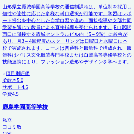
山形県立霞城学園高等学校の通信制課程は、単位制を採用し
個性や適性に応じた多様な科目選択が可能です。学習はレポ
ート提出を中心とした自学自習で進め、面接指導や支部共同
学習を通じて教員による直接指導を受けられます。JR山形駅
西口に隣接する霞城セントラルビル内（5～9階）に校舎が
あり、月3～4回程度のスクーリングは日曜日と水曜日に本
校で実施されます。コースは普通科と服飾科で構成され、服
飾科はパリス文化服装専門学校または白鷹高等専修学校との
技能連携により、ファッション造形やデザインを学べます。
項目別評価
柔軟さ
5.0
サポート
4.5
学費
4.5
鹿島学園高等学校
私立
口コミ数
17
件