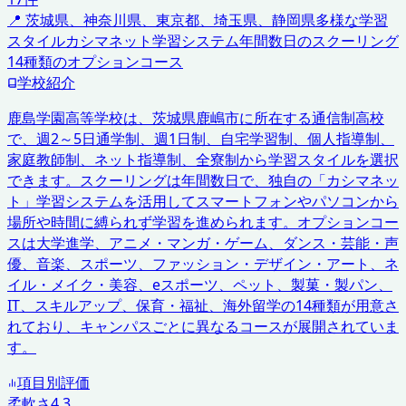
📍
茨城県、神奈川県、東京都、埼玉県、静岡県
多様な学習
スタイル
カシマネット学習システム
年間数日のスクーリング
14種類のオプションコース
学校紹介
鹿島学園高等学校は、茨城県鹿嶋市に所在する通信制高校
で、週2～5日通学制、週1日制、自宅学習制、個人指導制、
家庭教師制、ネット指導制、全寮制から学習スタイルを選択
できます。スクーリングは年間数日で、独自の「カシマネッ
ト」学習システムを活用してスマートフォンやパソコンから
場所や時間に縛られず学習を進められます。オプションコー
スは大学進学、アニメ・マンガ・ゲーム、ダンス・芸能・声
優、音楽、スポーツ、ファッション・デザイン・アート、ネ
イル・メイク・美容、eスポーツ、ペット、製菓・製パン、
IT、スキルアップ、保育・福祉、海外留学の14種類が用意さ
れており、キャンパスごとに異なるコースが展開されていま
す。
項目別評価
柔軟さ
4.3