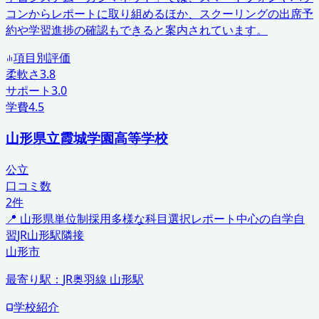
コンからレポートに取り組めるほか、スクーリングの出席予
約や学習進捗の確認もできると案内されています。
項目別評価
柔軟さ
3.8
サポート
3.0
学費
4.5
山形県立霞城学園高等学校
公立
口コミ数
2
件
📍
山形県
単位制採用
多様な科目選択
レポート中心の自学自
習
JR山形駅隣接
山形市
最寄り駅：
JR奥羽線 山形駅
学校紹介