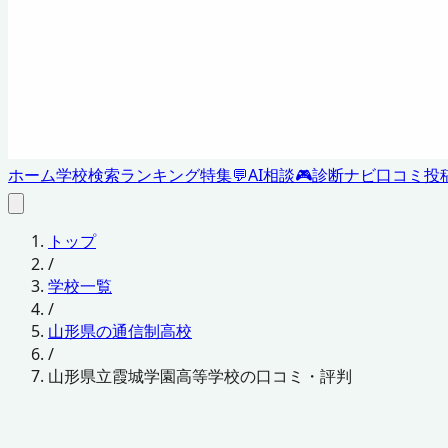
ホーム
学校検索
ランキング
特集
💬
AI相談
🎮
診断ナビ
口コミ投
トップ
/
学校一覧
/
山形県の通信制高校
/
山形県立霞城学園高等学校の口コミ・評判