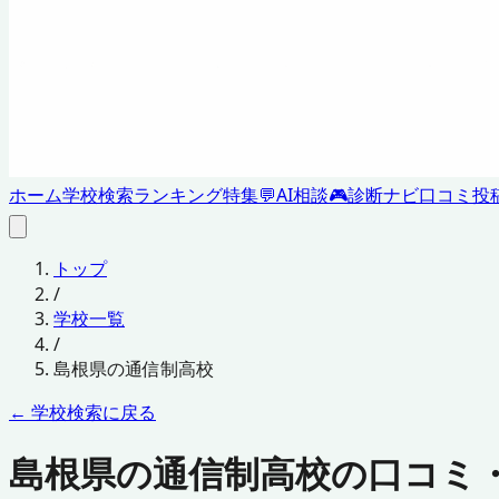
ホーム
学校検索
ランキング
特集
💬
AI相談
🎮
診断ナビ
口コミ投
トップ
/
学校一覧
/
島根県
の通信制高校
← 学校検索に戻る
島根県の通信制高校の口コミ