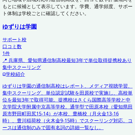
もとに候補として表示しています。学費、通学頻度、サポー
ト体制は学校ごとに確認してください。
ゆずりは学園
サポート校
口コミ数
1
件
📍
兵庫県、愛知県
通信制高校
最短3年で単位取得
提携校あり
集中スクーリング
学校紹介
ゆずりは学園の通信制高校はレポート、メディア視聴学習、
集中スクーリング、単位認定試験を田原校で実施し、高校単
位を最短3年で取得可能。提携校はさくら国際高等学校と中
京学院大学附属中京高等学校。通学型で田原本校（愛知県田
原市野田町田尻15-14）が本校、豊橋校（月火金13-16
時）、豊川稲荷校（火木金9-15時）でスクーリング対応。コ
ースは通信制のみで固有名詞の詳細一覧なし。