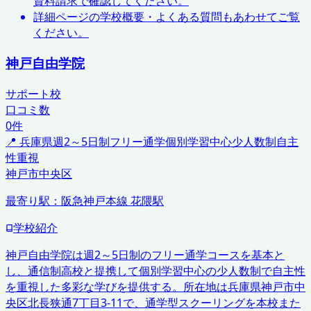
資料請求で確認してください。
詳細ページの学校概要・よくある質問もあわせてご覧
ください。
神戸自由学院
サポート校
口コミ数
0
件
📍
兵庫県
週2～5日制フリー通学
個別学習中心
少人数制
自主
性重視
神戸市中央区
最寄り駅：
阪急神戸本線 花隈駅
学校紹介
神戸自由学院は週2～5日制のフリー通学コースを基本と
し、通信制高校と提携して個別学習中心の少人数制で自主性
を重視した多彩な学びを提供する。所在地は兵庫県神戸市中
央区北長狭通7丁目3-11で、通学型スクーリングを本校また