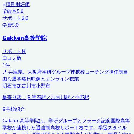
項目別評価
柔軟さ
5.0
サポート
5.0
学費
5.0
Gakken高等学院
サポート校
口コミ数
1
件
📍
兵庫県、大阪府
学研グループ連携校
コーチング担任制
自
由な通学曜日
映像とオンライン授業
明石市
加古川市
小野市
最寄り駅：
JR 明石駅／加古川駅／小野駅
学校紹介
Gakken高等学院は、学研グループとクラーク記念国際高等
学校が連携した通信制高校サポート校です。学習スタイル