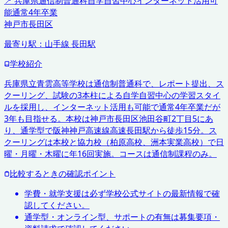
📍
兵庫県
通信制普通科
自学自習中心
インターネット活用可
能
通常4年卒業
神戸市長田区
最寄り駅：
山手線 長田駅
学校紹介
兵庫県立青雲高等学校は通信制普通科で、レポート提出、ス
クーリング、試験の3本柱による自学自習中心の学習スタイ
ルを採用し、インターネット活用も可能で通常4年卒業だが
3年も目指せる。本校は神戸市長田区池田谷町2丁目5にあ
り、通学型で阪神神戸高速線高速長田駅から徒歩15分。ス
クーリングは本校と協力校（柏原高校、洲本実業高校）で日
曜・月曜・木曜に年16回実施。コースは通信制課程のみ。
比較するときの確認ポイント
学費・就学支援は必ず学校公式サイトの最新情報で確
認してください。
通学型・オンライン型、サポートの有無は募集要項・