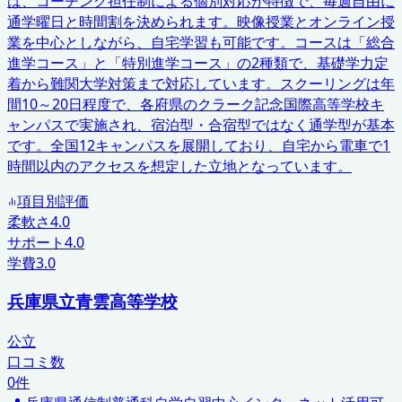
は、コーチング担任制による個別対応が特徴で、毎週自由に
通学曜日と時間割を決められます。映像授業とオンライン授
業を中心としながら、自宅学習も可能です。コースは「総合
進学コース」と「特別進学コース」の2種類で、基礎学力定
着から難関大学対策まで対応しています。スクーリングは年
間10～20日程度で、各府県のクラーク記念国際高等学校キ
ャンパスで実施され、宿泊型・合宿型ではなく通学型が基本
です。全国12キャンパスを展開しており、自宅から電車で1
時間以内のアクセスを想定した立地となっています。
項目別評価
柔軟さ
4.0
サポート
4.0
学費
3.0
兵庫県立青雲高等学校
公立
口コミ数
0
件