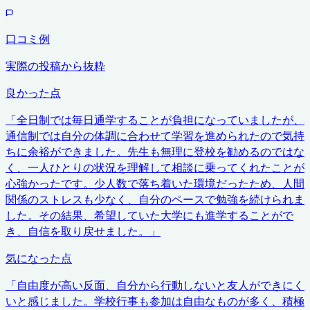
口コミ例
実際の投稿から抜粋
良かった点
「
全日制では毎日通学することが負担になっていましたが、
通信制では自分の体調に合わせて学習を進められたので気持
ちに余裕ができました。先生も無理に登校を勧めるのではな
く、一人ひとりの状況を理解して相談に乗ってくれたことが
心強かったです。少人数で落ち着いた環境だったため、人間
関係のストレスも少なく、自分のペースで勉強を続けられま
した。その結果、希望していた大学にも進学することがで
き、自信を取り戻せました。
」
気になった点
「
自由度が高い反面、自分から行動しないと友人ができにく
いと感じました。学校行事も参加は自由なものが多く、積極