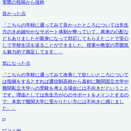
実際の投稿から抜粋
良かった点
「
こちらの学校に通ってみて良かったところについては先生
方のきめ細やかなサポート体制が整っていて、将来の心配な
どもありましたが親身になって対応してもらえたことで安心
して学校生活を送ることができました。授業や教室の雰囲気
も魅力的で満足してます。
」
気になった点
「
こちらの学校に通ってみて改善して欲しいところについて
は指摘をするとすれば通信制高校から真剣に難関国立大学や
難関私立大学への受験を考える場合には不向きだということ
です。理由としては先生方が心のサポートをメインとするの
で、本気で難関大学に受かりたい方には不向きに感じまし
た。
」
口コミ例