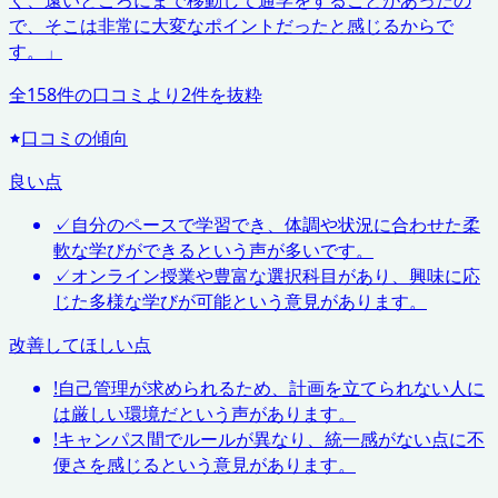
く、遠いところにまで移動して通学をすることがあったの
で、そこは非常に大変なポイントだったと感じるからで
す。
」
全
158
件の口コミより
2
件を抜粋
口コミの傾向
良い点
✓
自分のペースで学習でき、体調や状況に合わせた柔
軟な学びができるという声が多いです。
✓
オンライン授業や豊富な選択科目があり、興味に応
じた多様な学びが可能という意見があります。
改善してほしい点
!
自己管理が求められるため、計画を立てられない人に
は厳しい環境だという声があります。
!
キャンパス間でルールが異なり、統一感がない点に不
便さを感じるという意見があります。