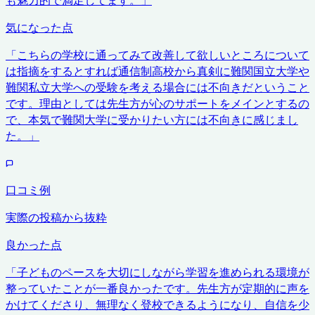
気になった点
「
こちらの学校に通ってみて改善して欲しいところについて
は指摘をするとすれば通信制高校から真剣に難関国立大学や
難関私立大学への受験を考える場合には不向きだということ
です。理由としては先生方が心のサポートをメインとするの
で、本気で難関大学に受かりたい方には不向きに感じまし
た。
」
口コミ例
実際の投稿から抜粋
良かった点
「
子どものペースを大切にしながら学習を進められる環境が
整っていたことが一番良かったです。先生方が定期的に声を
かけてくださり、無理なく登校できるようになり、自信を少