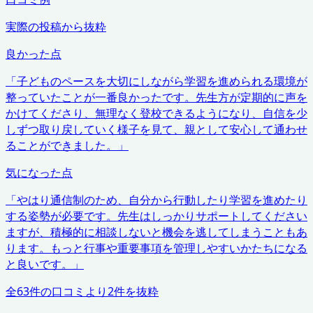
実際の投稿から抜粋
良かった点
「
子どものペースを大切にしながら学習を進められる環境が
整っていたことが一番良かったです。先生方が定期的に声を
かけてくださり、無理なく登校できるようになり、自信を少
しずつ取り戻していく様子を見て、親として安心して通わせ
ることができました。
」
気になった点
「
やはり通信制のため、自分から行動したり学習を進めたり
する姿勢が必要です。先生はしっかりサポートしてください
ますが、積極的に相談しないと機会を逃してしまうこともあ
ります。もっと行事や重要事項を管理しやすいかたちになる
と良いです。
」
全
63
件の口コミより
2
件を抜粋