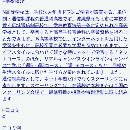
学校紹介
N高等学校は、学校法人角川ドワンゴ学園が設置する、単位
制・通信制課程の普通科高校です。沖縄県うるま市に本校を
置く広域通信制高校で、学校教育法第一条に定められた高等
学校として、卒業すると高等学校普通科の卒業資格を得るこ
とができます。 N高等学校では、インターネットを活用した
学習を中心に、高校卒業に必要な学習を進めていきます。ラ
イフスタイルに合わせて好きな時にネットで学習する「ネッ
トコース」のほか、リアルキャンパスやオンラインキャンパ
スで学ぶ「週5・週3コース」「週1＋コース」など、目標や
生活スタイルに応じた学び方が案内されています。 また、
通信制高校として、ネット学習だけでなくスクーリングにも
参加します。スクーリングでは、在籍校の本校または全国の
スクーリング会場で、履修科目の授業や特別活動に取り組み
ます。
口コミ
口コミ例