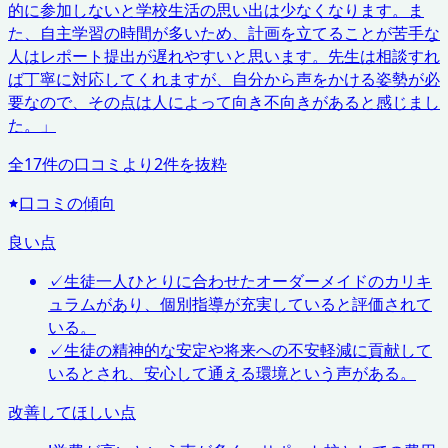
的に参加しないと学校生活の思い出は少なくなります。ま
た、自主学習の時間が多いため、計画を立てることが苦手な
人はレポート提出が遅れやすいと思います。先生は相談すれ
ば丁寧に対応してくれますが、自分から声をかける姿勢が必
要なので、その点は人によって向き不向きがあると感じまし
た。
」
全
17
件の口コミより
2
件を抜粋
口コミの傾向
良い点
✓
生徒一人ひとりに合わせたオーダーメイドのカリキ
ュラムがあり、個別指導が充実していると評価されて
いる。
✓
生徒の精神的な安定や将来への不安軽減に貢献して
いるとされ、安心して通える環境という声がある。
改善してほしい点