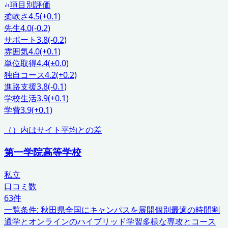
項目別評価
柔軟さ
4.5
(+0.1)
先生
4.0
(-0.2)
サポート
3.8
(-0.2)
雰囲気
4.0
(+0.1)
単位取得
4.4
(±0.0)
独自コース
4.2
(+0.2)
進路支援
3.8
(-0.1)
学校生活
3.9
(+0.1)
学費
3.9
(+0.1)
（）内はサイト平均との差
第一学院高等学校
私立
口コミ数
63
件
一覧条件:
秋田県
全国にキャンパスを展開
個別最適の時間割
通学とオンラインのハイブリッド学習
多様な専攻とコース