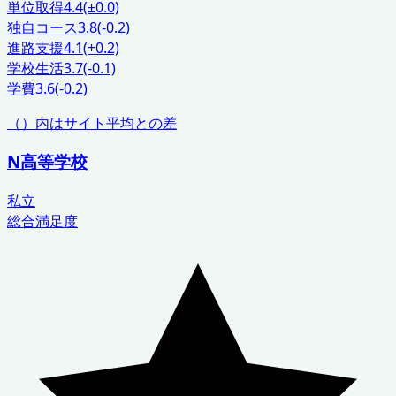
単位取得
4.4
(±0.0)
独自コース
3.8
(-0.2)
進路支援
4.1
(+0.2)
学校生活
3.7
(-0.1)
学費
3.6
(-0.2)
（）内はサイト平均との差
N高等学校
私立
総合満足度