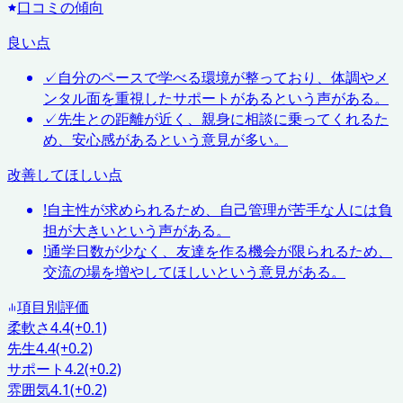
口コミの傾向
良い点
✓
自分のペースで学べる環境が整っており、体調やメ
ンタル面を重視したサポートがあるという声がある。
✓
先生との距離が近く、親身に相談に乗ってくれるた
め、安心感があるという意見が多い。
改善してほしい点
!
自主性が求められるため、自己管理が苦手な人には負
担が大きいという声がある。
!
通学日数が少なく、友達を作る機会が限られるため、
交流の場を増やしてほしいという意見がある。
項目別評価
柔軟さ
4.4
(+0.1)
先生
4.4
(+0.2)
サポート
4.2
(+0.2)
雰囲気
4.1
(+0.2)