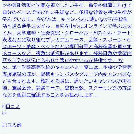
ツや芸能活動と学業を両立したい生徒、進学や就職に向けて
自分のペースで学びたい生徒など、多様な背景を持つ生徒が
学んでいます。 学び方は、キャンパスに通いながら学校生
活を送る通学スタイル、自宅を中心にオンラインで学ぶスタ
イル、大学進学・社会探究・グローバル・AIスキル・アート
表現などに取り組むプレミアムコース、芸能・スポーツ・e
スポーツ・美容・ペットなどの専門分野と高校卒業を両立す
るコースなど、複数の選択肢があります。登校日数や学習内
容を自分の状況に合わせて選びやすい点が特徴です。 な
お、第一学院高等学校のキャンパス一覧には、本校や学習等
支援施設のほか、提携キャンパスやグループ内キャンパスな
ども含まれます。検討する際は、通いたいキャンパスの所在
地、施設区分、開講コース、登校日数、スクーリングの方法
などを個別に確認することをお勧めします。
口コミ
口コミ例