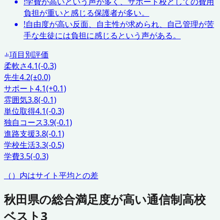
!
学費が高いという声が多く、サポート校としての費用
負担が重いと感じる保護者が多い。
!
自由度が高い反面、自主性が求められ、自己管理が苦
手な生徒には負担に感じるという声がある。
項目別評価
柔軟さ
4.1
(-0.3)
先生
4.2
(±0.0)
サポート
4.1
(+0.1)
雰囲気
3.8
(-0.1)
単位取得
4.1
(-0.3)
独自コース
3.9
(-0.1)
進路支援
3.8
(-0.1)
学校生活
3.3
(-0.5)
学費
3.5
(-0.3)
（）内はサイト平均との差
秋田県
の総合満足度が高い通信制高校
ベスト3