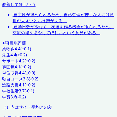
改善してほしい点
!
自主性が求められるため、自己管理が苦手な人には負
担が大きいという声がある。
!
通学日数が少なく、友達を作る機会が限られるため、
交流の場を増やしてほしいという意見がある。
項目別評価
柔軟さ
4.4
(+0.1)
先生
4.4
(+0.2)
サポート
4.2
(+0.2)
雰囲気
4.1
(+0.2)
単位取得
4.4
(±0.0)
独自コース
3.8
(-0.2)
進路支援
4.1
(+0.2)
学校生活
3.7
(-0.1)
学費
3.6
(-0.2)
（）内はサイト平均との差