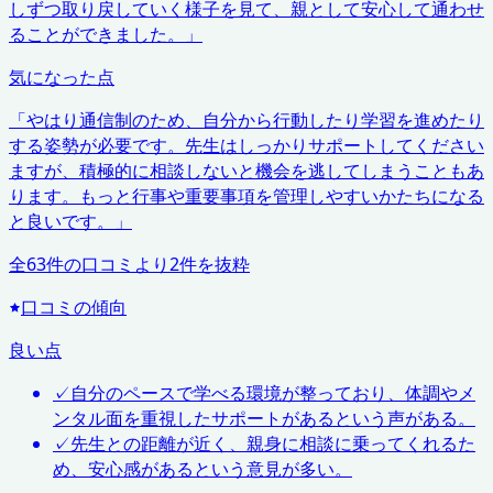
しずつ取り戻していく様子を見て、親として安心して通わせ
ることができました。
」
気になった点
「
やはり通信制のため、自分から行動したり学習を進めたり
する姿勢が必要です。先生はしっかりサポートしてください
ますが、積極的に相談しないと機会を逃してしまうこともあ
ります。もっと行事や重要事項を管理しやすいかたちになる
と良いです。
」
全
63
件の口コミより
2
件を抜粋
口コミの傾向
良い点
✓
自分のペースで学べる環境が整っており、体調やメ
ンタル面を重視したサポートがあるという声がある。
✓
先生との距離が近く、親身に相談に乗ってくれるた
め、安心感があるという意見が多い。