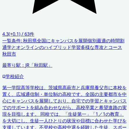
4.3
(+0.1)
/
63
件
一覧条件:
秋田県
全国にキャンパスを展開
個別最適の時間割
通学とオンラインのハイブリッド学習
多様な専攻とコース
秋田市
最寄り駅：
JR「秋田駅」
学校紹介
第一学院高等学校は、茨城県高萩市と兵庫県養父市に本校を
置く、広域通信制・単位制の高校です。全国の主要都市を中
心にキャンパスを展開しており、自宅での学習とキャンパス
でのサポートを組み合わせながら、高校卒業と希望進路の実
現を目指します。 同校では、「生徒第一」「1／1の教育」
を大切にし、生徒一人ひとりの状況や目標に合わせた学びを
支援しています。不登校や高校中退を経験した生徒、スポー