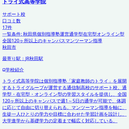
トライ式高等学院
サポート校
口コミ数
17
件
一覧条件:
秋田県
個別指導塾運営
通学型在宅型オンライン型
全国120ヶ所以上のキャンパス
マンツーマン指導
秋田市
最寄り駅：
JR秋田駅
学校紹介
トライ式高等学院は個別指導塾「家庭教師のトライ」を展開
するトライグループが運営する通信制高校のサポート校。通
学型・在宅型・オンライン型の学習スタイルを提供し、全国
120ヶ所以上のキャンパスで週1～5日の通学が可能で、体調
に応じて自由に切り替えられる。マンツーマン指導を軸に、
生徒一人ひとりの学力や目標に合わせた学習計画を設計し、
大学進学から基礎学力の定着まで幅広く対応している。