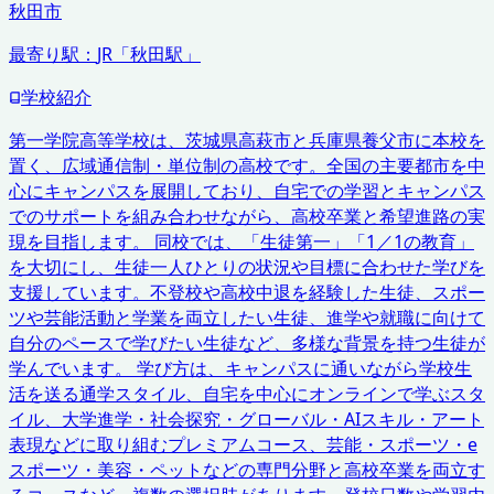
秋田市
最寄り駅：
JR「秋田駅」
学校紹介
第一学院高等学校は、茨城県高萩市と兵庫県養父市に本校を
置く、広域通信制・単位制の高校です。全国の主要都市を中
心にキャンパスを展開しており、自宅での学習とキャンパス
でのサポートを組み合わせながら、高校卒業と希望進路の実
現を目指します。 同校では、「生徒第一」「1／1の教育」
を大切にし、生徒一人ひとりの状況や目標に合わせた学びを
支援しています。不登校や高校中退を経験した生徒、スポー
ツや芸能活動と学業を両立したい生徒、進学や就職に向けて
自分のペースで学びたい生徒など、多様な背景を持つ生徒が
学んでいます。 学び方は、キャンパスに通いながら学校生
活を送る通学スタイル、自宅を中心にオンラインで学ぶスタ
イル、大学進学・社会探究・グローバル・AIスキル・アート
表現などに取り組むプレミアムコース、芸能・スポーツ・e
スポーツ・美容・ペットなどの専門分野と高校卒業を両立す