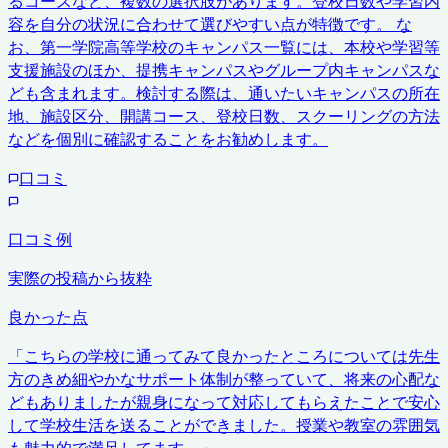
るコースなど、複数の選択肢があります。登校日数や学習内
容を自分の状況に合わせて選びやすい点が特徴です。 な
お、第一学院高等学校のキャンパス一覧には、本校や学習等
支援施設のほか、提携キャンパスやグループ内キャンパスな
ども含まれます。検討する際は、通いたいキャンパスの所在
地、施設区分、開講コース、登校日数、スクーリングの方法
などを個別に確認することをお勧めします。
口コミ
口コミ例
実際の投稿から抜粋
良かった点
「
こちらの学校に通ってみて良かったところについては先生
方のきめ細やかなサポート体制が整っていて、将来の心配な
どもありましたが親身になって対応してもらえたことで安心
して学校生活を送ることができました。授業や教室の雰囲気
も魅力的で満足してます。
」