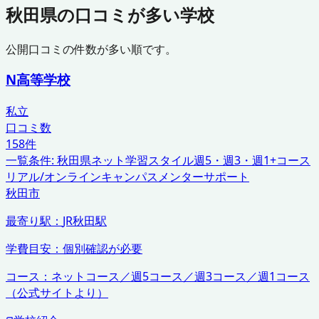
秋田県
の口コミが多い学校
公開口コミの件数が多い順です。
N高等学校
私立
口コミ数
158
件
一覧条件:
秋田県
ネット学習スタイル
週5・週3・週1+コース
リアル/オンラインキャンパス
メンターサポート
秋田市
最寄り駅：
JR秋田駅
学費目安：
個別確認が必要
コース：
ネットコース／週5コース／週3コース／週1コース
（公式サイトより）