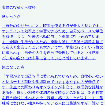
実際の投稿から抜粋
良かった点
「
自分のやりたいことに時間を使える点が最大の魅力です。
オンラインで効率よく学習できるため、自分のペースで単位
を取得しつつ、将来の活動に向けた準備に打ち込めていま
す。全国に生徒がいるため、趣味を通じて共通の話題を持て
る友人と出会えたことも大きいです。学校に行くという概念
に縛られず、自分の人生を自分で管理しているという感覚
が、今の自分には非常に合っていると感じています。
」
気になった点
「
学習が全て自己管理に委ねられているため、自律心がない
とレポートの期限や学習計画でつまずきやすいのが難点で
す。先生との関わりもオンラインが中心で、物理的な距離が
ある分、細かい相談や体調の急変時などの対応は、対面授業
を行う学校に比べると少し疎遠に感じることがあります。孤
独感に負けない強さを持っている人には最適ですが、誰かに