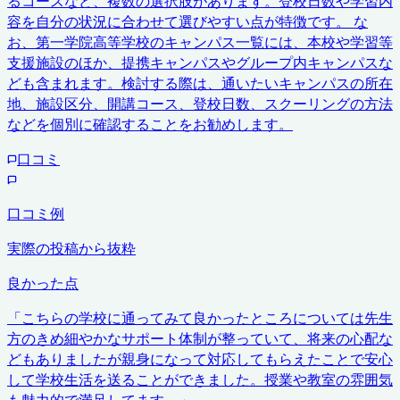
るコースなど、複数の選択肢があります。登校日数や学習内
容を自分の状況に合わせて選びやすい点が特徴です。 な
お、第一学院高等学校のキャンパス一覧には、本校や学習等
支援施設のほか、提携キャンパスやグループ内キャンパスな
ども含まれます。検討する際は、通いたいキャンパスの所在
地、施設区分、開講コース、登校日数、スクーリングの方法
などを個別に確認することをお勧めします。
口コミ
口コミ例
実際の投稿から抜粋
良かった点
「
こちらの学校に通ってみて良かったところについては先生
方のきめ細やかなサポート体制が整っていて、将来の心配な
どもありましたが親身になって対応してもらえたことで安心
して学校生活を送ることができました。授業や教室の雰囲気
も魅力的で満足してます。
」