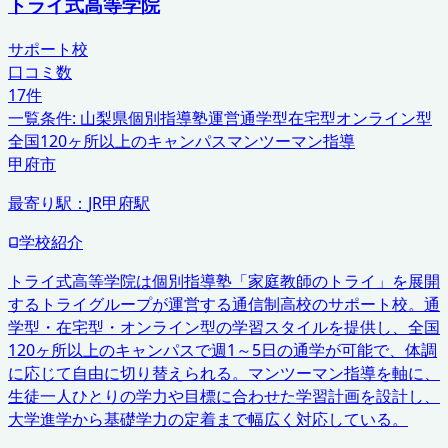
トライ式高等学院
サポート校
口コミ数
17
件
一覧条件:
山梨県
個別指導塾運営
通学型在宅型オンライン型
全国120ヶ所以上のキャンパス
マンツーマン指導
甲府市
最寄り駅：
JR甲府駅
学校紹介
トライ式高等学院は個別指導塾「家庭教師のトライ」を展開
するトライグループが運営する通信制高校のサポート校。通
学型・在宅型・オンライン型の学習スタイルを提供し、全国
120ヶ所以上のキャンパスで週1～5日の通学が可能で、体調
に応じて自由に切り替えられる。マンツーマン指導を軸に、
生徒一人ひとりの学力や目標に合わせた学習計画を設計し、
大学進学から基礎学力の定着まで幅広く対応している。