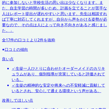
的に参加しないと学校生活の思い出は少なくなります。ま
た、自主学習の時間が多いため、計画を立てることが苦手な
人はレポート提出が遅れやすいと思います。先生は相談すれ
ば丁寧に対応してくれますが、自分から声をかける姿勢が必
要なので、その点は人によって向き不向きがあると感じまし
た。
」
全
17
件の口コミより
2
件を抜粋
口コミの傾向
良い点
✓
生徒一人ひとりに合わせたオーダーメイドのカリキ
ュラムがあり、個別指導が充実していると評価されて
いる。
✓
生徒の精神的な安定や将来への不安軽減に貢献して
いるとされ、安心して通える環境という声がある。
改善してほしい点