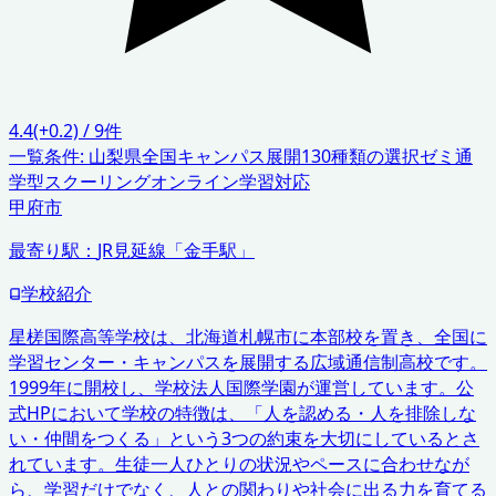
4.4
(+0.2)
/
9
件
一覧条件:
山梨県
全国キャンパス展開
130種類の選択ゼミ
通
学型スクーリング
オンライン学習対応
甲府市
最寄り駅：
JR見延線「金手駅」
学校紹介
星槎国際高等学校は、北海道札幌市に本部校を置き、全国に
学習センター・キャンパスを展開する広域通信制高校です。
1999年に開校し、学校法人国際学園が運営しています。公
式HPにおいて学校の特徴は、「人を認める・人を排除しな
い・仲間をつくる」という3つの約束を大切にしているとさ
れています。生徒一人ひとりの状況やペースに合わせなが
ら、学習だけでなく、人との関わりや社会に出る力を育てる