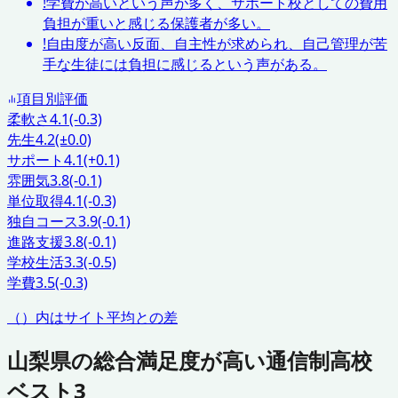
!
学費が高いという声が多く、サポート校としての費用
負担が重いと感じる保護者が多い。
!
自由度が高い反面、自主性が求められ、自己管理が苦
手な生徒には負担に感じるという声がある。
項目別評価
柔軟さ
4.1
(-0.3)
先生
4.2
(±0.0)
サポート
4.1
(+0.1)
雰囲気
3.8
(-0.1)
単位取得
4.1
(-0.3)
独自コース
3.9
(-0.1)
進路支援
3.8
(-0.1)
学校生活
3.3
(-0.5)
学費
3.5
(-0.3)
（）内はサイト平均との差
山梨県
の総合満足度が高い通信制高校
ベスト3