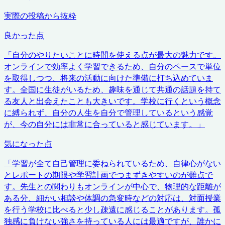
実際の投稿から抜粋
良かった点
「
自分のやりたいことに時間を使える点が最大の魅力です。
オンラインで効率よく学習できるため、自分のペースで単位
を取得しつつ、将来の活動に向けた準備に打ち込めていま
す。全国に生徒がいるため、趣味を通じて共通の話題を持て
る友人と出会えたことも大きいです。学校に行くという概念
に縛られず、自分の人生を自分で管理しているという感覚
が、今の自分には非常に合っていると感じています。
」
気になった点
「
学習が全て自己管理に委ねられているため、自律心がない
とレポートの期限や学習計画でつまずきやすいのが難点で
す。先生との関わりもオンラインが中心で、物理的な距離が
ある分、細かい相談や体調の急変時などの対応は、対面授業
を行う学校に比べると少し疎遠に感じることがあります。孤
独感に負けない強さを持っている人には最適ですが、誰かに