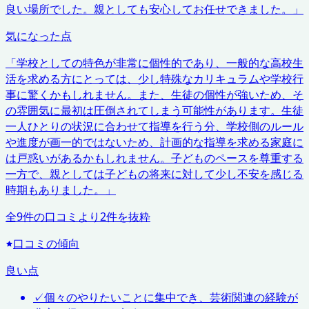
良い場所でした。親としても安心してお任せできました。
」
気になった点
「
学校としての特色が非常に個性的であり、一般的な高校生
活を求める方にとっては、少し特殊なカリキュラムや学校行
事に驚くかもしれません。また、生徒の個性が強いため、そ
の雰囲気に最初は圧倒されてしまう可能性があります。生徒
一人ひとりの状況に合わせて指導を行う分、学校側のルール
や進度が画一的ではないため、計画的な指導を求める家庭に
は戸惑いがあるかもしれません。子どものペースを尊重する
一方で、親としては子どもの将来に対して少し不安を感じる
時期もありました。
」
全
9
件の口コミより
2
件を抜粋
口コミの傾向
良い点
✓
個々のやりたいことに集中でき、芸術関連の経験が