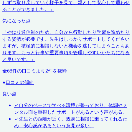
しずつ取り戻していく様子を見て、親として安心して通わせ
ることができました。
」
気になった点
「
やはり通信制のため、自分から行動したり学習を進めたり
する姿勢が必要です。先生はしっかりサポートしてください
ますが、積極的に相談しないと機会を逃してしまうこともあ
ります。もっと行事や重要事項を管理しやすいかたちになる
と良いです。
」
全
63
件の口コミより
2
件を抜粋
口コミの傾向
良い点
✓
自分のペースで学べる環境が整っており、体調やメ
ンタル面を重視したサポートがあるという声がある。
✓
先生との距離が近く、親身に相談に乗ってくれるた
め、安心感があるという意見が多い。