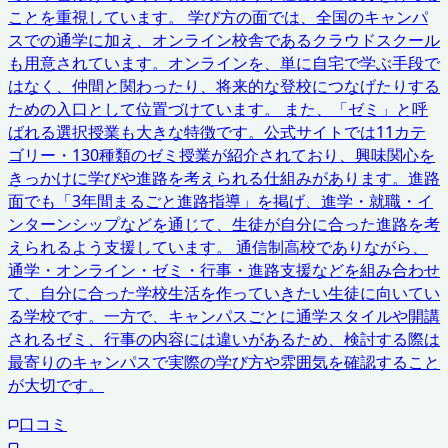
ことを重視しています。 学び方の面では、全国のキャンパ
スでの通学に加え、オンライン校舎であるクラウドスクール
も用意されています。オンラインを、単に自宅で学ぶ手段で
はなく、仲間と関わったり、将来的な登校につなげたりする
ための入口として位置づけています。 また、「ゼミ」と呼
ばれる選択授業も大きな特徴です。公式サイトでは11カテ
ゴリー・130種類のゼミ授業が紹介されており、興味関心を
きっかけに学びや進路を考えられる仕組みがあります。進路
面でも「3年間まるごと進路指導」を掲げ、進学・就職・イ
ンターンシップなどを通じて、生徒が自分に合った進路を考
えられるよう支援しています。 通信制高校でありながら、
通学・オンライン・ゼミ・行事・進路支援などを組み合わせ
て、自分に合った学校生活を作っていきたい生徒に向いてい
る学校です。一方で、キャンパスごとに通学スタイルや開講
されるゼミ、行事の内容には違いがあるため、検討する際は
最寄りのキャンパスで実際の学び方や雰囲気を確認すること
が大切です。
口コミ