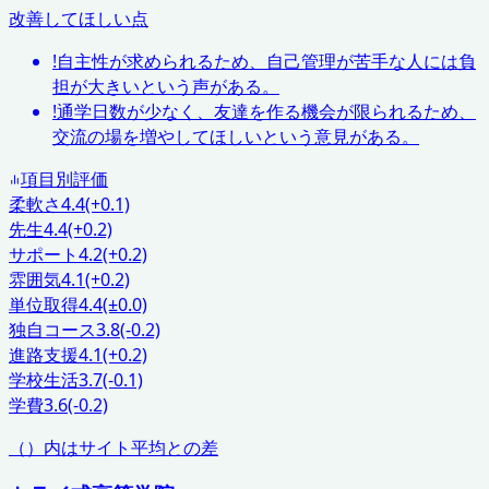
改善してほしい点
!
自主性が求められるため、自己管理が苦手な人には負
担が大きいという声がある。
!
通学日数が少なく、友達を作る機会が限られるため、
交流の場を増やしてほしいという意見がある。
項目別評価
柔軟さ
4.4
(+0.1)
先生
4.4
(+0.2)
サポート
4.2
(+0.2)
雰囲気
4.1
(+0.2)
単位取得
4.4
(±0.0)
独自コース
3.8
(-0.2)
進路支援
4.1
(+0.2)
学校生活
3.7
(-0.1)
学費
3.6
(-0.2)
（）内はサイト平均との差