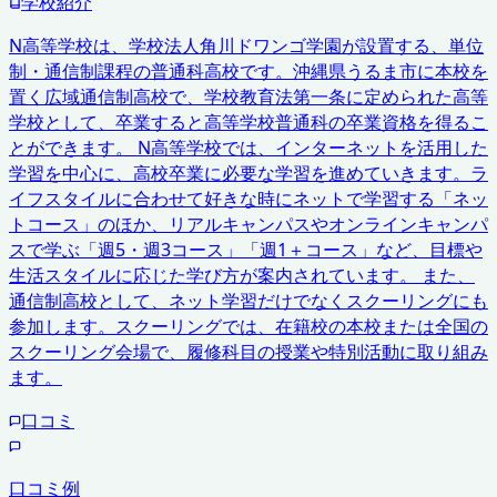
学校紹介
N高等学校は、学校法人角川ドワンゴ学園が設置する、単位
制・通信制課程の普通科高校です。沖縄県うるま市に本校を
置く広域通信制高校で、学校教育法第一条に定められた高等
学校として、卒業すると高等学校普通科の卒業資格を得るこ
とができます。 N高等学校では、インターネットを活用した
学習を中心に、高校卒業に必要な学習を進めていきます。ラ
イフスタイルに合わせて好きな時にネットで学習する「ネッ
トコース」のほか、リアルキャンパスやオンラインキャンパ
スで学ぶ「週5・週3コース」「週1＋コース」など、目標や
生活スタイルに応じた学び方が案内されています。 また、
通信制高校として、ネット学習だけでなくスクーリングにも
参加します。スクーリングでは、在籍校の本校または全国の
スクーリング会場で、履修科目の授業や特別活動に取り組み
ます。
口コミ
口コミ例