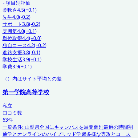
項目別評価
柔軟さ
4.5
(+0.1)
先生
4.0
(-0.2)
サポート
3.8
(-0.2)
雰囲気
4.0
(+0.1)
単位取得
4.4
(±0.0)
独自コース
4.2
(+0.2)
進路支援
3.8
(-0.1)
学校生活
3.9
(+0.1)
学費
3.9
(+0.1)
（）内はサイト平均との差
第一学院高等学校
私立
口コミ数
63
件
一覧条件:
山梨県
全国にキャンパスを展開
個別最適の時間割
通学とオンラインのハイブリッド学習
多様な専攻とコース