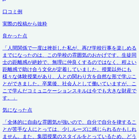
口コミ例
実際の投稿から抜粋
良かった点
「
人間関係で一度は挫折した私が、再び学校行事を楽しめる
までになったのは、この学校の雰囲気のおかげです。生徒同
士の距離感が絶妙で、無理に仲良くするのではなく、程よい
距離感で助け合う文化が定着していました。授業以外にも
様々な体験授業があり、人との関わり方を自然な形で学ぶこ
とができました。卒業後、社会人として働いていますが、こ
こで学んだコミュニケーションスキルは今でも大きな財産で
す。
」
気になった点
「
全体的に自由な雰囲気が強いので、自分で自分を律するこ
とが苦手な人にとっては、少しルーズに感じられるかもしれ
ません。また、集団授業のスタイルをとっているため、どう