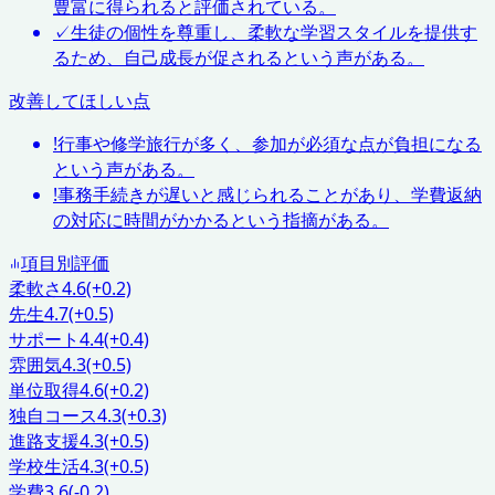
豊富に得られると評価されている。
✓
生徒の個性を尊重し、柔軟な学習スタイルを提供す
るため、自己成長が促されるという声がある。
改善してほしい点
!
行事や修学旅行が多く、参加が必須な点が負担になる
という声がある。
!
事務手続きが遅いと感じられることがあり、学費返納
の対応に時間がかかるという指摘がある。
項目別評価
柔軟さ
4.6
(+0.2)
先生
4.7
(+0.5)
サポート
4.4
(+0.4)
雰囲気
4.3
(+0.5)
単位取得
4.6
(+0.2)
独自コース
4.3
(+0.3)
進路支援
4.3
(+0.5)
学校生活
4.3
(+0.5)
学費
3.6
(-0.2)