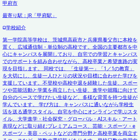
甲府市
最寄り駅：
JR「甲府駅」
学校紹介
第一学院高等学校は、茨城県高萩市と兵庫県養父市に本校を
置く、広域通信制・単位制の高校です。全国の主要都市を中
心にキャンパスを展開しており、自宅での学習とキャンパス
でのサポートを組み合わせながら、高校卒業と希望進路の実
現を目指します。 同校では、「生徒第一」「1／1の教育」
を大切にし、生徒一人ひとりの状況や目標に合わせた学びを
支援しています。不登校や高校中退を経験した生徒、スポー
ツや芸能活動と学業を両立したい生徒、進学や就職に向けて
自分のペースで学びたい生徒など、多様な背景を持つ生徒が
学んでいます。 学び方は、キャンパスに通いながら学校生
活を送る通学スタイル、自宅を中心にオンラインで学ぶスタ
イル、大学進学・社会探究・グローバル・AIスキル・アート
表現などに取り組むプレミアムコース、芸能・スポーツ・e
スポーツ・美容・ペットなどの専門分野と高校卒業を両立す