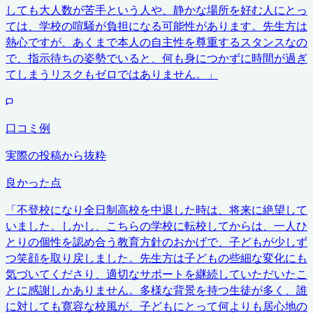
しても大人数が苦手という人や、静かな場所を好む人にとっ
ては、学校の喧騒が負担になる可能性があります。先生方は
熱心ですが、あくまで本人の自主性を尊重するスタンスなの
で、指示待ちの姿勢でいると、何も身につかずに時間が過ぎ
てしまうリスクもゼロではありません。
」
口コミ例
実際の投稿から抜粋
良かった点
「
不登校になり全日制高校を中退した時は、将来に絶望して
いました。しかし、こちらの学校に転校してからは、一人ひ
とりの個性を認め合う教育方針のおかげで、子どもが少しず
つ笑顔を取り戻しました。先生方は子どもの些細な変化にも
気づいてくださり、適切なサポートを継続していただいたこ
とに感謝しかありません。多様な背景を持つ生徒が多く、誰
に対しても寛容な校風が、子どもにとって何よりも居心地の