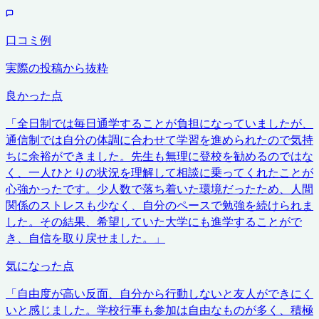
口コミ例
実際の投稿から抜粋
良かった点
「
全日制では毎日通学することが負担になっていましたが、
通信制では自分の体調に合わせて学習を進められたので気持
ちに余裕ができました。先生も無理に登校を勧めるのではな
く、一人ひとりの状況を理解して相談に乗ってくれたことが
心強かったです。少人数で落ち着いた環境だったため、人間
関係のストレスも少なく、自分のペースで勉強を続けられま
した。その結果、希望していた大学にも進学することがで
き、自信を取り戻せました。
」
気になった点
「
自由度が高い反面、自分から行動しないと友人ができにく
いと感じました。学校行事も参加は自由なものが多く、積極