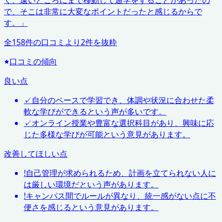
く、遠いところにまで移動して通学をすることがあったの
で、そこは非常に大変なポイントだったと感じるからで
す。
」
全
158
件の口コミより
2
件を抜粋
口コミの傾向
良い点
✓
自分のペースで学習でき、体調や状況に合わせた柔
軟な学びができるという声が多いです。
✓
オンライン授業や豊富な選択科目があり、興味に応
じた多様な学びが可能という意見があります。
改善してほしい点
!
自己管理が求められるため、計画を立てられない人に
は厳しい環境だという声があります。
!
キャンパス間でルールが異なり、統一感がない点に不
便さを感じるという意見があります。