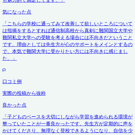
気になった点
「
こちらの学校に通ってみて改善して欲しいところについて
は指摘をするとすれば通信制高校から真剣に難関国立大学や
難関私立大学への受験を考える場合には不向きだということ
です。理由としては先生方が心のサポートをメインとするの
で、本気で難関大学に受かりたい方には不向きに感じまし
た。
」
口コミ例
実際の投稿から抜粋
良かった点
「
子どものペースを大切にしながら学習を進められる環境が
整っていたことが一番良かったです。先生方が定期的に声を
かけてくださり、無理なく登校できるようになり、自信を少