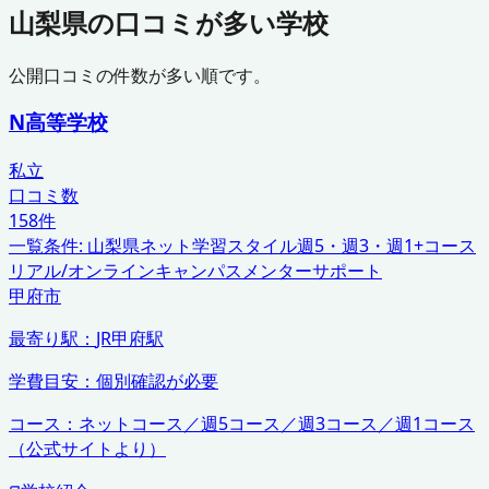
山梨県
の口コミが多い学校
公開口コミの件数が多い順です。
N高等学校
私立
口コミ数
158
件
一覧条件:
山梨県
ネット学習スタイル
週5・週3・週1+コース
リアル/オンラインキャンパス
メンターサポート
甲府市
最寄り駅：
JR甲府駅
学費目安：
個別確認が必要
コース：
ネットコース／週5コース／週3コース／週1コース
（公式サイトより）