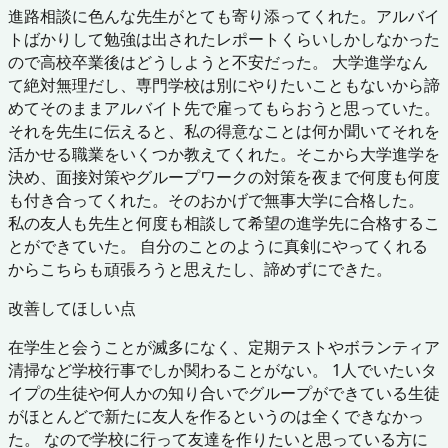
進路相談に色んな先生がとても寄り添ってくれた。アルバイ
トばかりして勉強は出されたレポートくらいしかしなかった
ので高校卒業後はどうしようと不安だった。 大学進学なん
て絶対無理だし、専門学校は別にやりたいこともないから諦
めてそのままアルバイト先で雇ってもらおうと思っていた。
それを先生に伝えると、私の得意なことは何か聞いてそれを
活かせる職業をいくつか教えてくれた。そこから大学進学を
決め、面接対策やグループワークの対策を夜まで何度も何度
も付き合ってくれた。そのおかげで無事大学に合格した。
私の友人も先生と何度も相談して希望の進学先に合格するこ
とができていた。 自分のことのように真剣にやってくれる
からこちらも頑張ろうと思えたし、諦めずにできた。
改善してほしい点
在学生と会うことが滅多になく、定期テストやボランティア
清掃など学校行事でしか関わることがない。 1人でいたいタ
イプの生徒や何人かの知り合いでグループができている生徒
がほとんどで新たに友人を作るというのは全くできなかっ
た。 なので学校に行って友達を作りたいと思っている方に