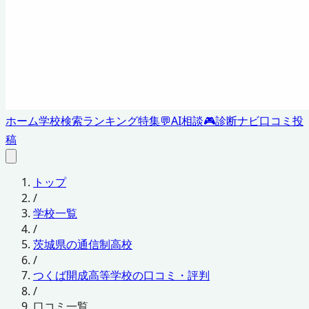
ホーム
学校検索
ランキング
特集
💬
AI相談
🎮
診断ナビ
口コミ投
稿
トップ
/
学校一覧
/
茨城県の通信制高校
/
つくば開成高等学校の口コミ・評判
/
口コミ一覧