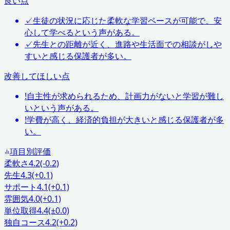
良い点
✓
生徒の状況に応じた柔軟な学習ペースが可能で、安
心して学べるという声がある。
✓
先生との距離が近く、進路や生活面での相談がしや
すいと感じる保護者が多い。
改善してほしい点
!
自主性が求められるため、計画力がないと学習が難し
いという声がある。
!
学費が高く、経済的負担が大きいと感じる保護者が多
い。
項目別評価
柔軟さ
4.2
(-0.2)
先生
4.3
(+0.1)
サポート
4.1
(+0.1)
雰囲気
4.0
(+0.1)
単位取得
4.4
(±0.0)
独自コース
4.2
(+0.2)