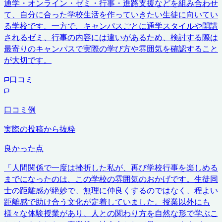
通学・オンライン・ゼミ・行事・進路支援などを組み合わせ
て、自分に合った学校生活を作っていきたい生徒に向いてい
る学校です。一方で、キャンパスごとに通学スタイルや開講
されるゼミ、行事の内容には違いがあるため、検討する際は
最寄りのキャンパスで実際の学び方や雰囲気を確認すること
が大切です。
口コミ
口コミ例
実際の投稿から抜粋
良かった点
「
人間関係で一度は挫折した私が、再び学校行事を楽しめる
までになったのは、この学校の雰囲気のおかげです。生徒同
士の距離感が絶妙で、無理に仲良くするのではなく、程よい
距離感で助け合う文化が定着していました。授業以外にも
様々な体験授業があり、人との関わり方を自然な形で学ぶこ