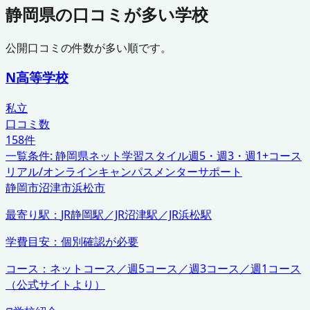
静岡県
の口コミが多い学校
公開口コミの件数が多い順です。
N高等学校
私立
口コミ数
158
件
一覧条件:
静岡県
ネット学習スタイル
週5・週3・週1+コース
リアル/オンラインキャンパス
メンターサポート
静岡市
沼津市
浜松市
最寄り駅：
JR静岡駅／JR沼津駅／JR浜松駅
学費目安：
個別確認が必要
コース：
ネットコース／週5コース／週3コース／週1コース
（公式サイトより）