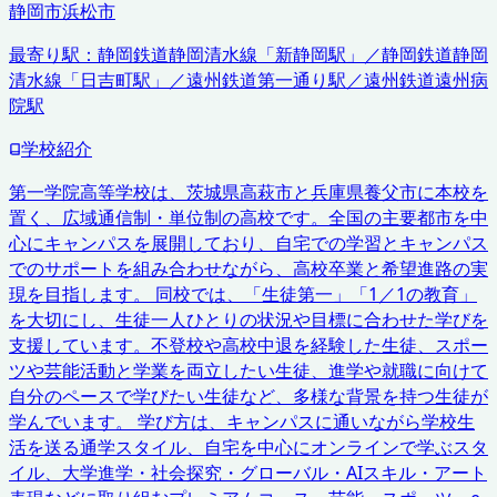
静岡市
浜松市
最寄り駅：
静岡鉄道静岡清水線「新静岡駅」／静岡鉄道静岡
清水線「日吉町駅」／遠州鉄道第一通り駅／遠州鉄道遠州病
院駅
学校紹介
第一学院高等学校は、茨城県高萩市と兵庫県養父市に本校を
置く、広域通信制・単位制の高校です。全国の主要都市を中
心にキャンパスを展開しており、自宅での学習とキャンパス
でのサポートを組み合わせながら、高校卒業と希望進路の実
現を目指します。 同校では、「生徒第一」「1／1の教育」
を大切にし、生徒一人ひとりの状況や目標に合わせた学びを
支援しています。不登校や高校中退を経験した生徒、スポー
ツや芸能活動と学業を両立したい生徒、進学や就職に向けて
自分のペースで学びたい生徒など、多様な背景を持つ生徒が
学んでいます。 学び方は、キャンパスに通いながら学校生
活を送る通学スタイル、自宅を中心にオンラインで学ぶスタ
イル、大学進学・社会探究・グローバル・AIスキル・アート