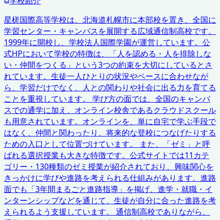
学校紹介
星槎国際高等学校は、北海道札幌市に本部校を置き、全国に
学習センター・キャンパスを展開する広域通信制高校です。
1999年に開校し、学校法人国際学園が運営しています。公
式HPにおいて学校の特徴は、「人を認める・人を排除しな
い・仲間をつくる」という3つの約束を大切にしているとさ
れています。生徒一人ひとりの状況やペースに合わせなが
ら、学習だけでなく、人との関わりや社会に出る力を育てる
ことを重視しています。 学び方の面では、全国のキャンパ
スでの通学に加え、オンライン校舎であるクラウドスクール
も用意されています。オンラインを、単に自宅で学ぶ手段で
はなく、仲間と関わったり、将来的な登校につなげたりする
ための入口として位置づけています。 また、「ゼミ」と呼
ばれる選択授業も大きな特徴です。公式サイトでは11カテ
ゴリー・130種類のゼミ授業が紹介されており、興味関心を
きっかけに学びや進路を考えられる仕組みがあります。進路
面でも「3年間まるごと進路指導」を掲げ、進学・就職・イ
ンターンシップなどを通じて、生徒が自分に合った進路を考
えられるよう支援しています。 通信制高校でありながら、