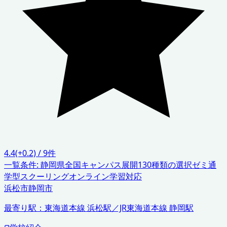
4.4
(+0.2)
/
9
件
一覧条件:
静岡県
全国キャンパス展開
130種類の選択ゼミ
通
学型スクーリング
オンライン学習対応
浜松市
静岡市
最寄り駅：
東海道本線 浜松駅／JR東海道本線 静岡駅