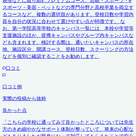
表現などに取り組むプレミアムコース、芸能・スポーツ・e
スポーツ・美容・ペットなどの専門分野と高校卒業を両立す
るコースなど、複数の選択肢があります。登校日数や学習内
容を自分の状況に合わせて選びやすい点が特徴です。 な
お、第一学院高等学校のキャンパス一覧には、本校や学習等
支援施設のほか、提携キャンパスやグループ内キャンパスな
ども含まれます。検討する際は、通いたいキャンパスの所在
地、施設区分、開講コース、登校日数、スクーリングの方法
などを個別に確認することをお勧めします。
口コミ
口コミ例
実際の投稿から抜粋
良かった点
「
こちらの学校に通ってみて良かったところについては先生
方のきめ細やかなサポート体制が整っていて、将来の心配な
どもありましたが親身になって対応してもらえたことで安心