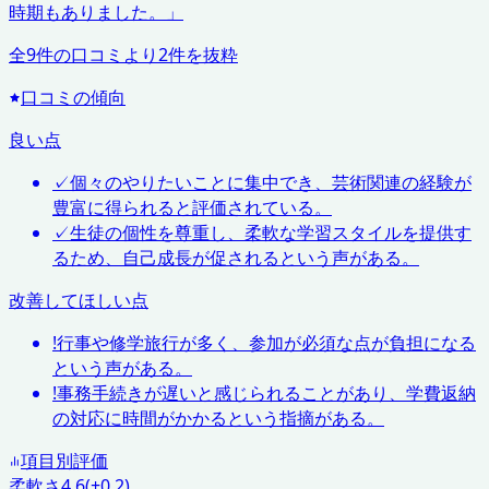
時期もありました。
」
全
9
件の口コミより
2
件を抜粋
口コミの傾向
良い点
✓
個々のやりたいことに集中でき、芸術関連の経験が
豊富に得られると評価されている。
✓
生徒の個性を尊重し、柔軟な学習スタイルを提供す
るため、自己成長が促されるという声がある。
改善してほしい点
!
行事や修学旅行が多く、参加が必須な点が負担になる
という声がある。
!
事務手続きが遅いと感じられることがあり、学費返納
の対応に時間がかかるという指摘がある。
項目別評価
柔軟さ
4.6
(+0.2)