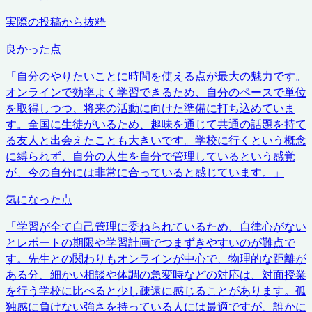
実際の投稿から抜粋
良かった点
「
自分のやりたいことに時間を使える点が最大の魅力です。
オンラインで効率よく学習できるため、自分のペースで単位
を取得しつつ、将来の活動に向けた準備に打ち込めていま
す。全国に生徒がいるため、趣味を通じて共通の話題を持て
る友人と出会えたことも大きいです。学校に行くという概念
に縛られず、自分の人生を自分で管理しているという感覚
が、今の自分には非常に合っていると感じています。
」
気になった点
「
学習が全て自己管理に委ねられているため、自律心がない
とレポートの期限や学習計画でつまずきやすいのが難点で
す。先生との関わりもオンラインが中心で、物理的な距離が
ある分、細かい相談や体調の急変時などの対応は、対面授業
を行う学校に比べると少し疎遠に感じることがあります。孤
独感に負けない強さを持っている人には最適ですが、誰かに