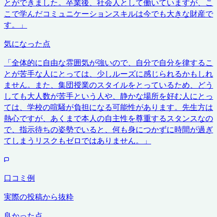
とができました。卒業後、社会人として働いていますが、こ
こで学んだコミュニケーションスキルは今でも大きな財産で
す。
」
気になった点
「
全体的に自由な雰囲気が強いので、自分で自分を律するこ
とが苦手な人にとっては、少しルーズに感じられるかもしれ
ません。また、集団授業のスタイルをとっているため、どう
しても大人数が苦手という人や、静かな場所を好む人にとっ
ては、学校の喧騒が負担になる可能性があります。先生方は
熱心ですが、あくまで本人の自主性を尊重するスタンスなの
で、指示待ちの姿勢でいると、何も身につかずに時間が過ぎ
てしまうリスクもゼロではありません。
」
口コミ例
実際の投稿から抜粋
良かった点