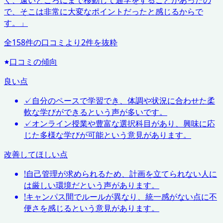
く、遠いところにまで移動して通学をすることがあったの
で、そこは非常に大変なポイントだったと感じるからで
す。
」
全
158
件の口コミより
2
件を抜粋
口コミの傾向
良い点
✓
自分のペースで学習でき、体調や状況に合わせた柔
軟な学びができるという声が多いです。
✓
オンライン授業や豊富な選択科目があり、興味に応
じた多様な学びが可能という意見があります。
改善してほしい点
!
自己管理が求められるため、計画を立てられない人に
は厳しい環境だという声があります。
!
キャンパス間でルールが異なり、統一感がない点に不
便さを感じるという意見があります。