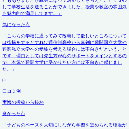
して学校生活を送ることができました。授業や教室の雰囲気
も魅力的で満足してます。
」
気になった点
「
こちらの学校に通ってみて改善して欲しいところについて
は指摘をするとすれば通信制高校から真剣に難関国立大学や
難関私立大学への受験を考える場合には不向きだということ
です。理由としては先生方が心のサポートをメインとするの
で、本気で難関大学に受かりたい方には不向きに感じまし
た。
」
口コミ例
実際の投稿から抜粋
良かった点
「
子どものペースを大切にしながら学習を進められる環境が