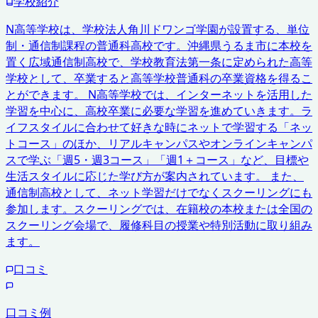
学校紹介
N高等学校は、学校法人角川ドワンゴ学園が設置する、単位
制・通信制課程の普通科高校です。沖縄県うるま市に本校を
置く広域通信制高校で、学校教育法第一条に定められた高等
学校として、卒業すると高等学校普通科の卒業資格を得るこ
とができます。 N高等学校では、インターネットを活用した
学習を中心に、高校卒業に必要な学習を進めていきます。ラ
イフスタイルに合わせて好きな時にネットで学習する「ネッ
トコース」のほか、リアルキャンパスやオンラインキャンパ
スで学ぶ「週5・週3コース」「週1＋コース」など、目標や
生活スタイルに応じた学び方が案内されています。 また、
通信制高校として、ネット学習だけでなくスクーリングにも
参加します。スクーリングでは、在籍校の本校または全国の
スクーリング会場で、履修科目の授業や特別活動に取り組み
ます。
口コミ
口コミ例