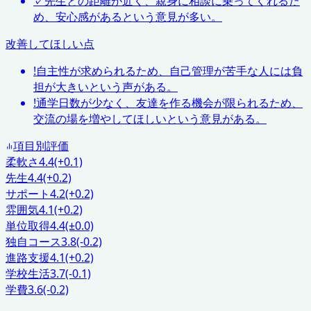
✓
先生との距離が近く、親身に相談に乗ってくれるた
め、安心感があるという意見が多い。
改善してほしい点
!
自主性が求められるため、自己管理が苦手な人には負
担が大きいという声がある。
!
通学日数が少なく、友達を作る機会が限られるため、
交流の場を増やしてほしいという意見がある。
項目別評価
柔軟さ
4.4
(+0.1)
先生
4.4
(+0.2)
サポート
4.2
(+0.2)
雰囲気
4.1
(+0.2)
単位取得
4.4
(±0.0)
独自コース
3.8
(-0.2)
進路支援
4.1
(+0.2)
学校生活
3.7
(-0.1)
学費
3.6
(-0.2)