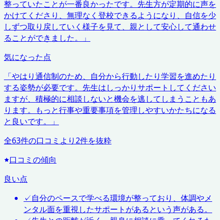
整っていたことが一番良かったです。先生方が定期的に声を
かけてくださり、無理なく登校できるようになり、自信を少
しずつ取り戻していく様子を見て、親として安心して通わせ
ることができました。
」
気になった点
「
やはり通信制のため、自分から行動したり学習を進めたり
する姿勢が必要です。先生はしっかりサポートしてください
ますが、積極的に相談しないと機会を逃してしまうこともあ
ります。もっと行事や重要事項を管理しやすいかたちになる
と良いです。
」
全
63
件の口コミより
2
件を抜粋
口コミの傾向
良い点
✓
自分のペースで学べる環境が整っており、体調やメ
ンタル面を重視したサポートがあるという声がある。