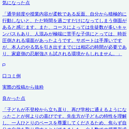
気になった点
「
通学頻度や授業内容が柔軟である反面、自分から積極的に
行動しないと、ただ時間を過ごすだけになってしまう側面が
あると感じます。また、コースによっては生徒数が多いキャ
ンパスもあり、人混みが極端に苦手な子供にとっては、時折
圧倒される場面があったようです。サポートは手厚いです
が、本人のやる気を引き出すまでには相応の時間が必要であ
り、家庭側の忍耐強さも試される環境かもしれません。
」
口コミ例
実際の投稿から抜粋
良かった点
「
子どもが不登校から立ち直り、再び学校に通えるようにな
ったことが何よりの喜びです。先生方が子どもの特性を理解
し、一人ひとりのペースを尊重してくださるため、焦らず自