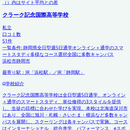
（）内はサイト平均との差
クラーク記念国際高等学校
私立
口コミ数
51
件
一覧条件:
静岡県
全日型週5日通学
オンライン＋通学のスマ
ートスタディ
多様なコース選択
全国に多数キャンパス
浜松市
静岡市
最寄り駅：
JR「浜松駅」／JR「静岡駅」
学校紹介
クラーク記念国際高等学校は全日型週5日通学、オンライン
＋通学のスマートスタディ、単位修得の3スタイルを提供
し、生徒の目標に合わせた学びを実現。本校は北海道深川市
にあり、全国に旭川・札幌・さいたま・横浜など多数キャン
パスを展開し、スクーリングは各キャンパスで実施。コース
はインターナショナル、総合進学、パフォーマンス、eスポ