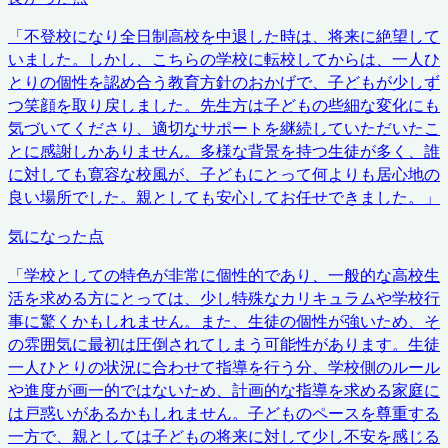
「
不登校になり全日制高校を中退した時は、将来に絶望して
いました。しかし、こちらの学校に転校してからは、一人ひ
とりの個性を認め合う教育方針のおかげで、子どもが少しず
つ笑顔を取り戻しました。先生方は子どもの些細な変化にも
気づいてくださり、適切なサポートを継続していただいたこ
とに感謝しかありません。多様な背景を持つ生徒が多く、誰
に対しても寛容な校風が、子どもにとって何よりも居心地の
良い場所でした。親としても安心してお任せできました。
」
気になった点
「
学校としての特色が非常に個性的であり、一般的な高校生
活を求める方にとっては、少し特殊なカリキュラムや学校行
事に驚くかもしれません。また、生徒の個性が強いため、そ
の雰囲気に最初は圧倒されてしまう可能性があります。生徒
一人ひとりの状況に合わせて指導を行う分、学校側のルール
や進度が画一的ではないため、計画的な指導を求める家庭に
は戸惑いがあるかもしれません。子どものペースを尊重する
一方で、親としては子どもの将来に対して少し不安を感じる