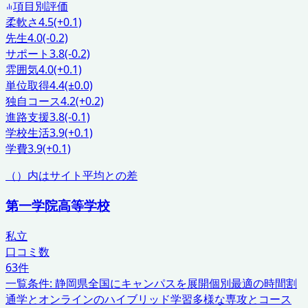
項目別評価
柔軟さ
4.5
(+0.1)
先生
4.0
(-0.2)
サポート
3.8
(-0.2)
雰囲気
4.0
(+0.1)
単位取得
4.4
(±0.0)
独自コース
4.2
(+0.2)
進路支援
3.8
(-0.1)
学校生活
3.9
(+0.1)
学費
3.9
(+0.1)
（）内はサイト平均との差
第一学院高等学校
私立
口コミ数
63
件
一覧条件:
静岡県
全国にキャンパスを展開
個別最適の時間割
通学とオンラインのハイブリッド学習
多様な専攻とコース