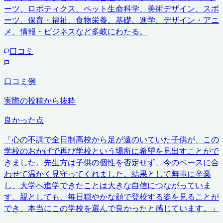
ーツ、ロボティクス、ペット生命科学、美術デザイン、スポ
ーツ、保育・福祉、食物栄養、基礎、進学、デザイン・アニ
メ、情報・ビジネスなど多岐にわたる。
口コミ
口コミ例
実際の投稿から抜粋
良かった点
「
心の不調で全日制高校から足が遠のいていた子供が、この
学校のおかげで再び学校という場所に希望を見出すことがで
きました。先生方は子供の個性を否定せず、今のペースに合
わせて温かく見守ってくれました。結果として無事に卒業
し、大学へ進学できたことは大きな自信につながっていま
す。親としても、毎日穏やかな顔で登校する姿を見ることが
でき、本当にこの学校を選んで良かったと感じています。
」