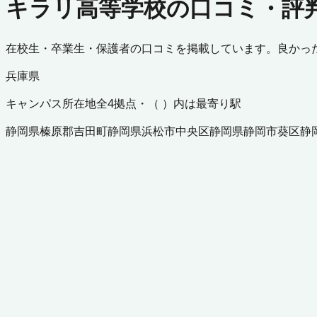
キラリ高等学校の口コミ・評
在校生・卒業生・保護者の口コミを掲載しています。良かっ
兵庫県
キャンパス所在地
全
4
拠点・（ ）内は最寄り駅
静岡県
榛原郡吉田町
静岡県
浜松市中央区
静岡県
静岡市葵区
静