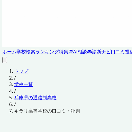
ホーム
学校検索
ランキング
特集
💬
AI相談
🎮
診断ナビ
口コミ投
トップ
/
学校一覧
/
兵庫県の通信制高校
/
キラリ高等学校の口コミ・評判