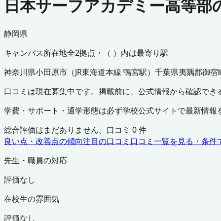
日本サーフアカデミー高等部
静岡県
キャンパス所在地
全
2
拠点・（ ）内は最寄り駅
神奈川県
小田原市
（
JR東海道本線 鴨宮駅
）
千葉県
夷隅郡御宿
口コミは現在募集中です。掲載前に、公式情報から確認でき
学費・サポート・通学形態は必ず学校公式サイトで最新情報
総合評価はまだありません。口コミ
0
件
良い点・改善点の傾向
注目の口コミ
口コミ一覧を見る・条件
先生・職員の対応
評価なし
在校生の雰囲気
評価なし