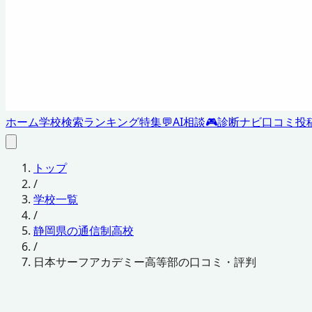
ホーム
学校検索
ランキング
特集
💬
AI相談
🎮
診断ナビ
口コミ投
トップ
/
学校一覧
/
静岡県の通信制高校
/
日本サーフアカデミー高等部の口コミ・評判