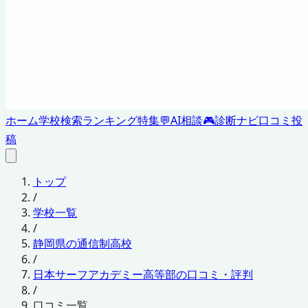
ホーム
学校検索
ランキング
特集
💬
AI相談
🎮
診断ナビ
口コミ投
稿
トップ
/
学校一覧
/
静岡県の通信制高校
/
日本サーフアカデミー高等部の口コミ・評判
/
口コミ一覧