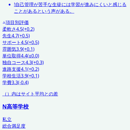
!
自己管理が苦手な生徒には学習が進みにくいと感じる
ことがあるという声がある。
項目別評価
柔軟さ
4.5
(+0.2)
先生
4.7
(+0.5)
サポート
4.5
(+0.5)
雰囲気
3.9
(+0.1)
単位取得
4.4
(±0.0)
独自コース
4.3
(+0.3)
進路支援
4.1
(+0.2)
学校生活
3.9
(+0.1)
学費
3.3
(-0.4)
（）内はサイト平均との差
N高等学校
私立
総合満足度