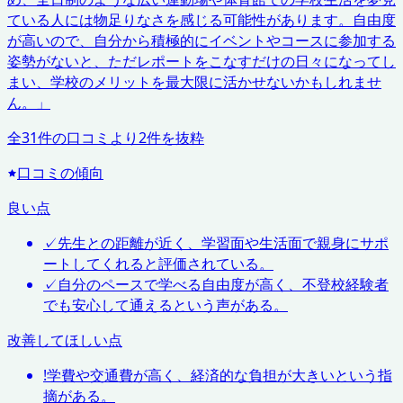
ている人には物足りなさを感じる可能性があります。自由度
が高いので、自分から積極的にイベントやコースに参加する
姿勢がないと、ただレポートをこなすだけの日々になってし
まい、学校のメリットを最大限に活かせないかもしれませ
ん。
」
全
31
件の口コミより
2
件を抜粋
口コミの傾向
良い点
✓
先生との距離が近く、学習面や生活面で親身にサポ
ートしてくれると評価されている。
✓
自分のペースで学べる自由度が高く、不登校経験者
でも安心して通えるという声がある。
改善してほしい点
!
学費や交通費が高く、経済的な負担が大きいという指
摘がある。