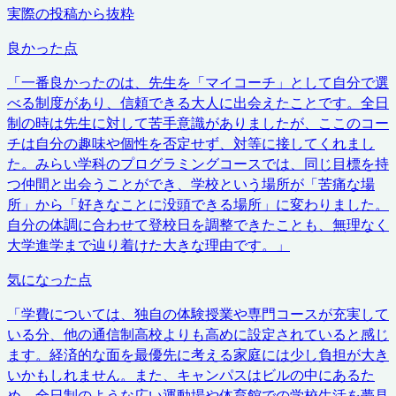
実際の投稿から抜粋
良かった点
「
一番良かったのは、先生を「マイコーチ」として自分で選
べる制度があり、信頼できる大人に出会えたことです。全日
制の時は先生に対して苦手意識がありましたが、ここのコー
チは自分の趣味や個性を否定せず、対等に接してくれまし
た。みらい学科のプログラミングコースでは、同じ目標を持
つ仲間と出会うことができ、学校という場所が「苦痛な場
所」から「好きなことに没頭できる場所」に変わりました。
自分の体調に合わせて登校日を調整できたことも、無理なく
大学進学まで辿り着けた大きな理由です。
」
気になった点
「
学費については、独自の体験授業や専門コースが充実して
いる分、他の通信制高校よりも高めに設定されていると感じ
ます。経済的な面を最優先に考える家庭には少し負担が大き
いかもしれません。また、キャンパスはビルの中にあるた
め、全日制のような広い運動場や体育館での学校生活を夢見