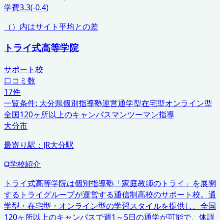
学費
3.3
(-0.4)
（）内はサイト平均との差
トライ式高等学院
サポート校
口コミ数
17
件
一覧条件:
大分県
個別指導塾運営
通学型在宅型オンライン型
全国120ヶ所以上のキャンパス
マンツーマン指導
大分市
最寄り駅：
JR大分駅
学校紹介
トライ式高等学院は個別指導塾「家庭教師のトライ」を展開
するトライグループが運営する通信制高校のサポート校。通
学型・在宅型・オンライン型の学習スタイルを提供し、全国
120ヶ所以上のキャンパスで週1～5日の通学が可能で、体調