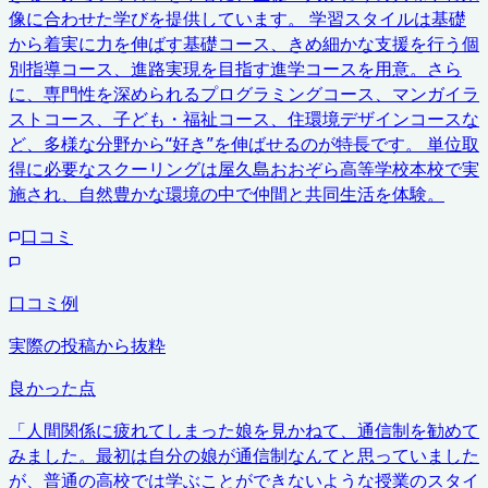
像に合わせた学びを提供しています。 学習スタイルは基礎
から着実に力を伸ばす基礎コース、きめ細かな支援を行う個
別指導コース、進路実現を目指す進学コースを用意。さら
に、専門性を深められるプログラミングコース、マンガイラ
ストコース、子ども・福祉コース、住環境デザインコースな
ど、多様な分野から“好き”を伸ばせるのが特長です。 単位取
得に必要なスクーリングは屋久島おおぞら高等学校本校で実
施され、自然豊かな環境の中で仲間と共同生活を体験。
口コミ
口コミ例
実際の投稿から抜粋
良かった点
「
人間関係に疲れてしまった娘を見かねて、通信制を勧めて
みました。最初は自分の娘が通信制なんてと思っていました
が、普通の高校では学ぶことができないような授業のスタイ