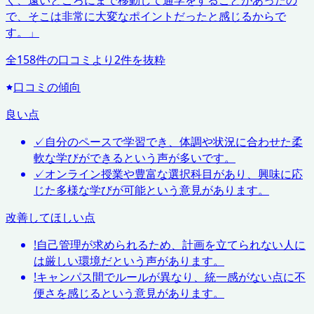
く、遠いところにまで移動して通学をすることがあったの
で、そこは非常に大変なポイントだったと感じるからで
す。
」
全
158
件の口コミより
2
件を抜粋
口コミの傾向
良い点
✓
自分のペースで学習でき、体調や状況に合わせた柔
軟な学びができるという声が多いです。
✓
オンライン授業や豊富な選択科目があり、興味に応
じた多様な学びが可能という意見があります。
改善してほしい点
!
自己管理が求められるため、計画を立てられない人に
は厳しい環境だという声があります。
!
キャンパス間でルールが異なり、統一感がない点に不
便さを感じるという意見があります。