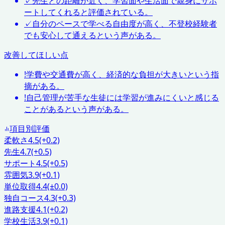
✓
先生との距離が近く、学習面や生活面で親身にサポ
ートしてくれると評価されている。
✓
自分のペースで学べる自由度が高く、不登校経験者
でも安心して通えるという声がある。
改善してほしい点
!
学費や交通費が高く、経済的な負担が大きいという指
摘がある。
!
自己管理が苦手な生徒には学習が進みにくいと感じる
ことがあるという声がある。
項目別評価
柔軟さ
4.5
(+0.2)
先生
4.7
(+0.5)
サポート
4.5
(+0.5)
雰囲気
3.9
(+0.1)
単位取得
4.4
(±0.0)
独自コース
4.3
(+0.3)
進路支援
4.1
(+0.2)
学校生活
3.9
(+0.1)