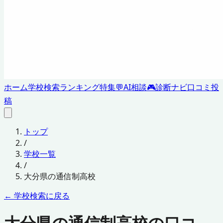
ホーム
学校検索
ランキング
特集
💬
AI相談
🎮
診断ナビ
口コミ投
稿
トップ
/
学校一覧
/
大分県
の通信制高校
← 学校検索に戻る
大分県の通信制高校の口コ