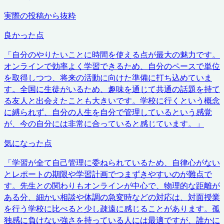
実際の投稿から抜粋
良かった点
「
自分のやりたいことに時間を使える点が最大の魅力です。
オンラインで効率よく学習できるため、自分のペースで単位
を取得しつつ、将来の活動に向けた準備に打ち込めていま
す。全国に生徒がいるため、趣味を通じて共通の話題を持て
る友人と出会えたことも大きいです。学校に行くという概念
に縛られず、自分の人生を自分で管理しているという感覚
が、今の自分には非常に合っていると感じています。
」
気になった点
「
学習が全て自己管理に委ねられているため、自律心がない
とレポートの期限や学習計画でつまずきやすいのが難点で
す。先生との関わりもオンラインが中心で、物理的な距離が
ある分、細かい相談や体調の急変時などの対応は、対面授業
を行う学校に比べると少し疎遠に感じることがあります。孤
独感に負けない強さを持っている人には最適ですが、誰かに