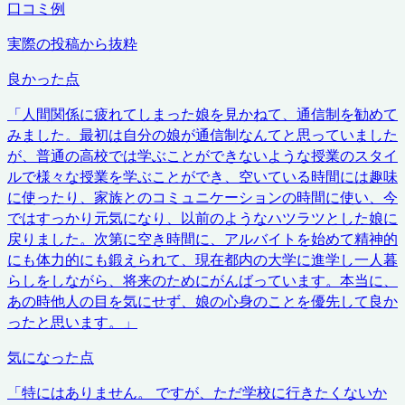
口コミ例
実際の投稿から抜粋
良かった点
「
人間関係に疲れてしまった娘を見かねて、通信制を勧めて
みました。最初は自分の娘が通信制なんてと思っていました
が、普通の高校では学ぶことができないような授業のスタイ
ルで様々な授業を学ぶことができ、空いている時間には趣味
に使ったり、家族とのコミュニケーションの時間に使い、今
ではすっかり元気になり、以前のようなハツラツとした娘に
戻りました。次第に空き時間に、アルバイトを始めて精神的
にも体力的にも鍛えられて、現在都内の大学に進学し一人暮
らしをしながら、将来のためにがんばっています。本当に、
あの時他人の目を気にせず、娘の心身のことを優先して良か
ったと思います。
」
気になった点
「
特にはありません。 ですが、ただ学校に行きたくないか