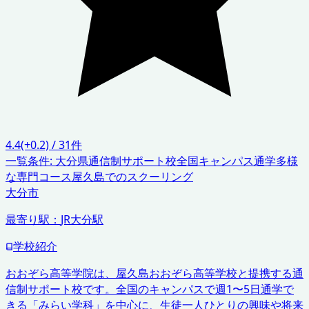
4.4
(+0.2)
/
31
件
一覧条件:
大分県
通信制サポート校
全国キャンパス通学
多様
な専門コース
屋久島でのスクーリング
大分市
最寄り駅：
JR大分駅
学校紹介
おおぞら高等学院は、屋久島おおぞら高等学校と提携する通
信制サポート校です。全国のキャンパスで週1〜5日通学で
きる「みらい学科」を中心に、生徒一人ひとりの興味や将来