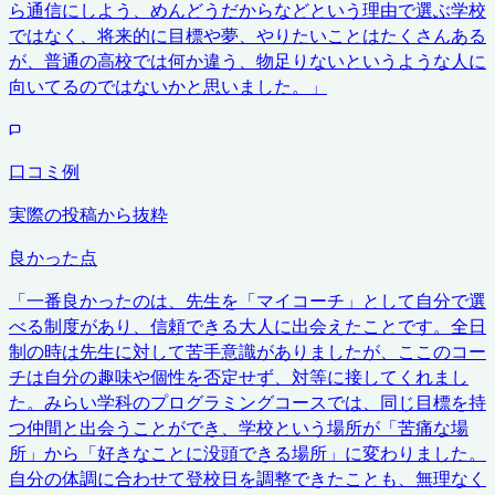
ら通信にしよう、めんどうだからなどという理由で選ぶ学校
ではなく、将来的に目標や夢、やりたいことはたくさんある
が、普通の高校では何か違う、物足りないというような人に
向いてるのではないかと思いました。
」
口コミ例
実際の投稿から抜粋
良かった点
「
一番良かったのは、先生を「マイコーチ」として自分で選
べる制度があり、信頼できる大人に出会えたことです。全日
制の時は先生に対して苦手意識がありましたが、ここのコー
チは自分の趣味や個性を否定せず、対等に接してくれまし
た。みらい学科のプログラミングコースでは、同じ目標を持
つ仲間と出会うことができ、学校という場所が「苦痛な場
所」から「好きなことに没頭できる場所」に変わりました。
自分の体調に合わせて登校日を調整できたことも、無理なく