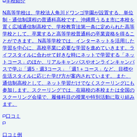
学校紹介
N高等学校は、学校法人角川ドワンゴ学園が設置する、単位
制・通信制課程の普通科高校です。沖縄県うるま市に本校を
置く広域通信制高校で、学校教育法第一条に定められた高等
学校として、卒業すると高等学校普通科の卒業資格を得るこ
とができます。 N高等学校では、インターネットを活用した
学習を中心に、高校卒業に必要な学習を進めていきます。ラ
イフスタイルに合わせて好きな時にネットで学習する「ネッ
トコース」のほか、リアルキャンパスやオンラインキャンパ
スで学ぶ「週5・週3コース」「週1＋コース」など、目標や
生活スタイルに応じた学び方が案内されています。 また、
通信制高校として、ネット学習だけでなくスクーリングにも
参加します。スクーリングでは、在籍校の本校または全国の
スクーリング会場で、履修科目の授業や特別活動に取り組み
ます。
口コミ
口コミ例