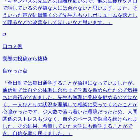
「
キャンパスの先生との距離が近いので、他の生徒がタメ口
で話しているのが嫌な人には合わないと思います。また、そ
ういった声が結構響くので先生方も少しボリュームを落とし
て喋るなどの改善をしてほしいなと思います。
」
口コミ例
実際の投稿から抜粋
良かった点
「
全日制では毎日通学することが負担になっていましたが、
通信制では自分の体調に合わせて学習を進められたので気持
ちに余裕ができました。先生も無理に登校を勧めるのではな
く、一人ひとりの状況を理解して相談に乗ってくれたことが
心強かったです。少人数で落ち着いた環境だったため、人間
関係のストレスも少なく、自分のペースで勉強を続けられま
した。その結果、希望していた大学にも進学することがで
き、自信を取り戻せました。
」