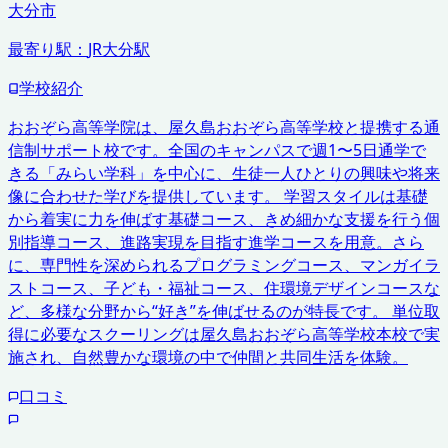
大分市
最寄り駅：
JR大分駅
学校紹介
おおぞら高等学院は、屋久島おおぞら高等学校と提携する通
信制サポート校です。全国のキャンパスで週1〜5日通学で
きる「みらい学科」を中心に、生徒一人ひとりの興味や将来
像に合わせた学びを提供しています。 学習スタイルは基礎
から着実に力を伸ばす基礎コース、きめ細かな支援を行う個
別指導コース、進路実現を目指す進学コースを用意。さら
に、専門性を深められるプログラミングコース、マンガイラ
ストコース、子ども・福祉コース、住環境デザインコースな
ど、多様な分野から“好き”を伸ばせるのが特長です。 単位取
得に必要なスクーリングは屋久島おおぞら高等学校本校で実
施され、自然豊かな環境の中で仲間と共同生活を体験。
口コミ