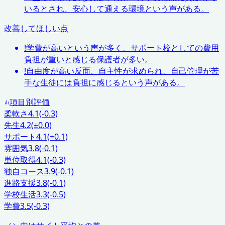
いるとされ、安心して通える環境という声がある。
改善してほしい点
!
学費が高いという声が多く、サポート校としての費用
負担が重いと感じる保護者が多い。
!
自由度が高い反面、自主性が求められ、自己管理が苦
手な生徒には負担に感じるという声がある。
項目別評価
柔軟さ
4.1
(-0.3)
先生
4.2
(±0.0)
サポート
4.1
(+0.1)
雰囲気
3.8
(-0.1)
単位取得
4.1
(-0.3)
独自コース
3.9
(-0.1)
進路支援
3.8
(-0.1)
学校生活
3.3
(-0.5)
学費
3.5
(-0.3)