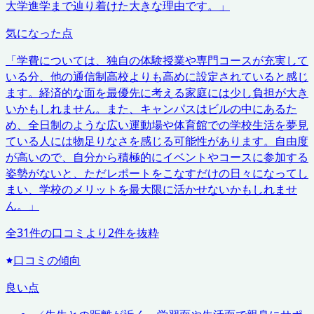
大学進学まで辿り着けた大きな理由です。
」
気になった点
「
学費については、独自の体験授業や専門コースが充実して
いる分、他の通信制高校よりも高めに設定されていると感じ
ます。経済的な面を最優先に考える家庭には少し負担が大き
いかもしれません。また、キャンパスはビルの中にあるた
め、全日制のような広い運動場や体育館での学校生活を夢見
ている人には物足りなさを感じる可能性があります。自由度
が高いので、自分から積極的にイベントやコースに参加する
姿勢がないと、ただレポートをこなすだけの日々になってし
まい、学校のメリットを最大限に活かせないかもしれませ
ん。
」
全
31
件の口コミより
2
件を抜粋
口コミの傾向
良い点