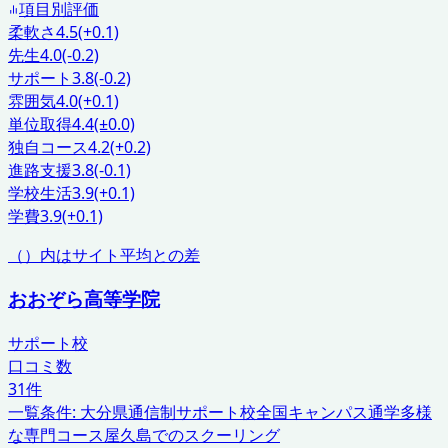
項目別評価
柔軟さ
4.5
(+0.1)
先生
4.0
(-0.2)
サポート
3.8
(-0.2)
雰囲気
4.0
(+0.1)
単位取得
4.4
(±0.0)
独自コース
4.2
(+0.2)
進路支援
3.8
(-0.1)
学校生活
3.9
(+0.1)
学費
3.9
(+0.1)
（）内はサイト平均との差
おおぞら高等学院
サポート校
口コミ数
31
件
一覧条件:
大分県
通信制サポート校
全国キャンパス通学
多様
な専門コース
屋久島でのスクーリング