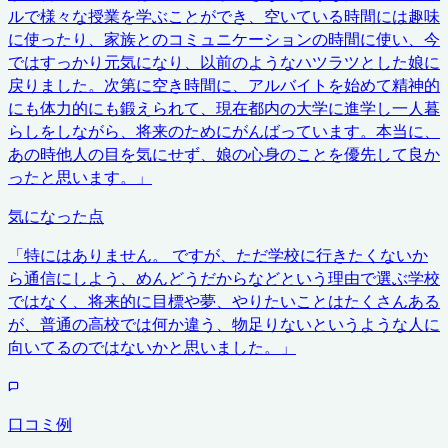
ルで様々な授業を学ぶことができ、空いている時間には趣味
に使ったり、家族とのコミュニケーションの時間に使い、今
ではすっかり元気になり、以前のようなハツラツとした娘に
戻りました。次第に空き時間に、アルバイトを始めて精神的
にも体力的にも鍛えられて、現在都内の大学に進学し一人暮
らしをしながら、将来のためにがんばっています。本当に、
あの時他人の目を気にせず、娘の心身のことを優先して良か
ったと思います。
」
気になった点
「
特にはありません。 ですが、ただ学校に行きたくないか
ら通信にしよう、めんどうだからなどという理由で選ぶ学校
ではなく、将来的に目標や夢、やりたいことはたくさんある
が、普通の高校では何か違う、物足りないというような人に
向いてるのではないかと思いました。
」
口コミ例