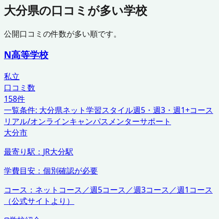
大分県
の口コミが多い学校
公開口コミの件数が多い順です。
N高等学校
私立
口コミ数
158
件
一覧条件:
大分県
ネット学習スタイル
週5・週3・週1+コース
リアル/オンラインキャンパス
メンターサポート
大分市
最寄り駅：
JR大分駅
学費目安：
個別確認が必要
コース：
ネットコース／週5コース／週3コース／週1コース
（公式サイトより）