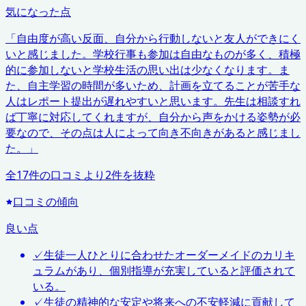
気になった点
「
自由度が高い反面、自分から行動しないと友人ができにく
いと感じました。学校行事も参加は自由なものが多く、積極
的に参加しないと学校生活の思い出は少なくなります。ま
た、自主学習の時間が多いため、計画を立てることが苦手な
人はレポート提出が遅れやすいと思います。先生は相談すれ
ば丁寧に対応してくれますが、自分から声をかける姿勢が必
要なので、その点は人によって向き不向きがあると感じまし
た。
」
全
17
件の口コミより
2
件を抜粋
口コミの傾向
良い点
✓
生徒一人ひとりに合わせたオーダーメイドのカリキ
ュラムがあり、個別指導が充実していると評価されて
いる。
✓
生徒の精神的な安定や将来への不安軽減に貢献して