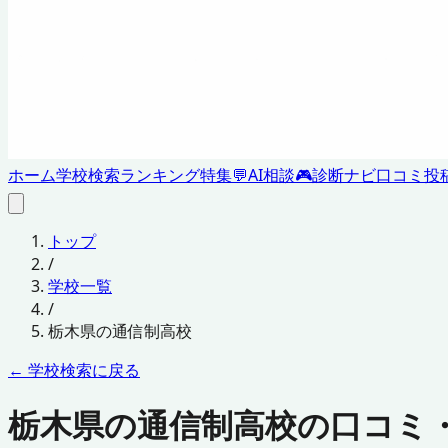
ホーム
学校検索
ランキング
特集
💬
AI相談
🎮
診断ナビ
口コミ投
トップ
/
学校一覧
/
栃木県
の通信制高校
← 学校検索に戻る
栃木県の通信制高校の口コミ