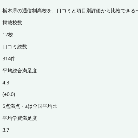
栃木県の通信制高校を、口コミと項目別評価から比較できる
掲載校数
12校
口コミ総数
314件
平均総合満足度
4.3
(±0.0)
5点満点・±は全国平均比
平均学費満足度
3.7