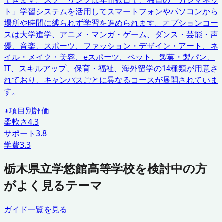
ト」学習システムを活用してスマートフォンやパソコンから
場所や時間に縛られず学習を進められます。オプションコー
スは大学進学、アニメ・マンガ・ゲーム、ダンス・芸能・声
優、音楽、スポーツ、ファッション・デザイン・アート、ネ
イル・メイク・美容、eスポーツ、ペット、製菓・製パン、
IT、スキルアップ、保育・福祉、海外留学の14種類が用意さ
れており、キャンパスごとに異なるコースが展開されていま
す。
項目別評価
柔軟さ
4.3
サポート
3.8
学費
3.3
栃木県立学悠館高等学校を検討中の方
がよく見るテーマ
ガイド一覧を見る