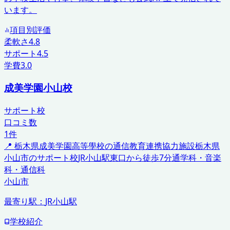
います。
項目別評価
柔軟さ
4.8
サポート
4.5
学費
3.0
成美学園小山校
サポート校
口コミ数
1
件
📍
栃木県
成美学園高等學校の通信教育連携協力施設
栃木県
小山市のサポート校
JR小山駅東口から徒歩7分
通学科・音楽
科・通信科
小山市
最寄り駅：
JR小山駅
学校紹介