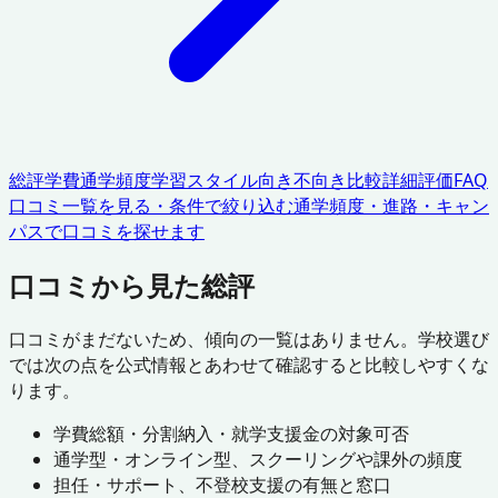
総評
学費
通学頻度
学習スタイル
向き不向き
比較
詳細評価
FAQ
口コミ一覧を見る・条件で絞り込む
通学頻度・進路・キャン
パスで口コミを探せます
口コミから見た総評
口コミがまだないため、傾向の一覧はありません。学校選び
では次の点を公式情報とあわせて確認すると比較しやすくな
ります。
学費総額・分割納入・就学支援金の対象可否
通学型・オンライン型、スクーリングや課外の頻度
担任・サポート、不登校支援の有無と窓口