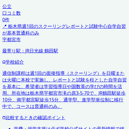
公立
口コミ数
0
件
📍
栃木県
週1回のスクーリング
レポートと試験中心
自学自習
が基本
普通科のみ
宇都宮市
最寄り駅：
JR日光線 鶴田駅
学校紹介
通信制課程は週1回の面接指導（スクーリング）を日曜また
は火曜に本校で実施し、レポートと試験を柱とした自学自習
を基本に、希望者は学習指導日や国数英の学びの時間を活
用。所在地は栃木県宇都宮市滝の原3-5-70で、JR鶴田駅徒歩
10分、南宇都宮駅徒歩15分、通学型。進学型単位制に移行
中で、コースは普通科のみ。
比較するときの確認ポイント
学費・就学支援は必ず学校公式サイトの最新情報で確