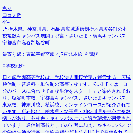
私立
口コミ数
4
件
📍
栃木県、神奈川県、福島県
広域通信制
栃木県塩谷町の本
校
複数キャンパス展開
宇都宮・さいたま・横浜キャンパス
宇都宮市
塩谷郡塩谷町
最寄り駅：
東武宇都宮駅／JR東北本線 片岡駅
学校紹介
日々輝学園高等学校は、学校法人開桜学院が運営する、広域
通信制・普通科・単位制の高等学校です。公式HPでは「自
分のペースに合わせて高校生活をスタート」と案内されてお
り、塩谷町本校、宇都宮キャンパス、さいたまキャンパス、
東京校、神奈川校、横浜校、オンラインコースが紹介されて
います。所在地は、栃木県・埼玉県・神奈川県を中心に複数
拠点があり、各校舎・キャンパスごとに通学環境が用意され
ています。通信制高校としての学習に加え、各キャンパスで
の学校生活や行事、体験学習なども公式HP上で発信されて