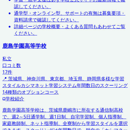
認してください。
通学型・オンライン型、サポートの有無は募集要項・
資料請求で確認してください。
詳細ページの学校概要・よくある質問もあわせてご覧
ください。
鹿島学園高等学校
私立
口コミ数
17
件
📍
茨城県、神奈川県、東京都、埼玉県、静岡県
多様な学習
スタイル
カシマネット学習システム
年間数日のスクーリング
14種類のオプションコース
学校紹介
鹿島学園高等学校は、茨城県鹿嶋市に所在する通信制高校
で、週2～5日通学制、週1日制、自宅学習制、個人指導制、
家庭教師制、ネット指導制、全寮制から学習スタイルを選択
できます。スクーリングは年間数日で、独自の「カシマネッ