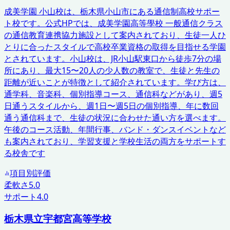
成美学園 小山校は、栃木県小山市にある通信制高校サポー
ト校です。公式HPでは、成美学園高等學校 一般通信クラス
の通信教育連携協力施設として案内されており、生徒一人ひ
とりに合ったスタイルで高校卒業資格の取得を目指せる学園
とされています。小山校は、JR小山駅東口から徒歩7分の場
所にあり、最大15〜20人の少人数の教室で、生徒と先生の
距離が近いことが特徴として紹介されています。学び方は、
通学科、音楽科、個別指導コース、通信科などがあり、週5
日通うスタイルから、週1日〜週5日の個別指導、年に数回
通う通信科まで、生徒の状況に合わせた通い方を選べます。
午後のコース活動、年間行事、バンド・ダンスイベントなど
も案内されており、学習支援と学校生活の両方をサポートす
る校舎です
項目別評価
柔軟さ
5.0
サポート
4.0
栃木県立宇都宮高等学校