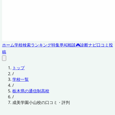
ホーム
学校検索
ランキング
特集
💬
AI相談
🎮
診断ナビ
口コミ投
稿
トップ
/
学校一覧
/
栃木県の通信制高校
/
成美学園小山校の口コミ・評判