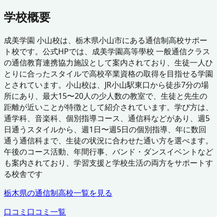
学校概要
成美学園 小山校は、栃木県小山市にある通信制高校サポー
ト校です。公式HPでは、成美学園高等學校 一般通信クラス
の通信教育連携協力施設として案内されており、生徒一人ひ
とりに合ったスタイルで高校卒業資格の取得を目指せる学園
とされています。小山校は、JR小山駅東口から徒歩7分の場
所にあり、最大15〜20人の少人数の教室で、生徒と先生の
距離が近いことが特徴として紹介されています。学び方は、
通学科、音楽科、個別指導コース、通信科などがあり、週5
日通うスタイルから、週1日〜週5日の個別指導、年に数回
通う通信科まで、生徒の状況に合わせた通い方を選べます。
午後のコース活動、年間行事、バンド・ダンスイベントなど
も案内されており、学習支援と学校生活の両方をサポートす
る校舎です
栃木県
の通信制高校一覧を見る
口コミ
口コミ一覧