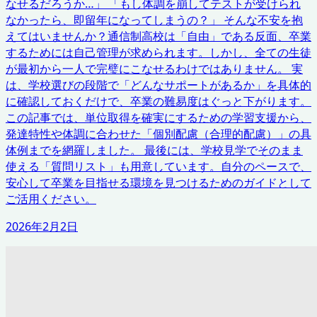
なせるだろうか…」 「もし体調を崩してテストが受けられ
なかったら、即留年になってしまうの？」 そんな不安を抱
えてはいませんか？通信制高校は「自由」である反面、卒業
するためには自己管理が求められます。しかし、全ての生徒
が最初から一人で完璧にこなせるわけではありません。 実
は、学校選びの段階で「どんなサポートがあるか」を具体的
に確認しておくだけで、卒業の難易度はぐっと下がります。
この記事では、単位取得を確実にするための学習支援から、
発達特性や体調に合わせた「個別配慮（合理的配慮）」の具
体例までを網羅しました。 最後には、学校見学でそのまま
使える「質問リスト」も用意しています。自分のペースで、
安心して卒業を目指せる環境を見つけるためのガイドとして
ご活用ください。
2026年2月2日