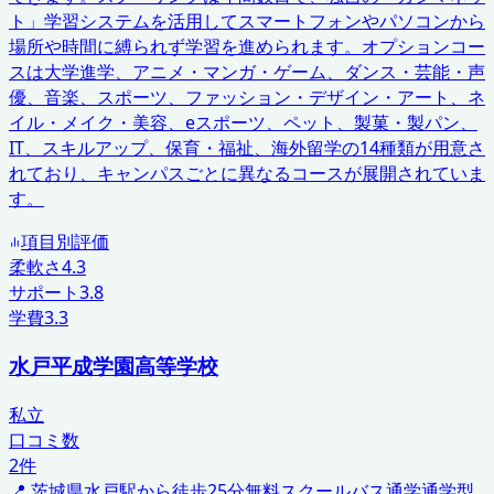
ト」学習システムを活用してスマートフォンやパソコンから
場所や時間に縛られず学習を進められます。オプションコー
スは大学進学、アニメ・マンガ・ゲーム、ダンス・芸能・声
優、音楽、スポーツ、ファッション・デザイン・アート、ネ
イル・メイク・美容、eスポーツ、ペット、製菓・製パン、
IT、スキルアップ、保育・福祉、海外留学の14種類が用意さ
れており、キャンパスごとに異なるコースが展開されていま
す。
項目別評価
柔軟さ
4.3
サポート
3.8
学費
3.3
水戸平成学園高等学校
私立
口コミ数
2
件
📍
茨城県
水戸駅から徒歩25分
無料スクールバス通学
通学型