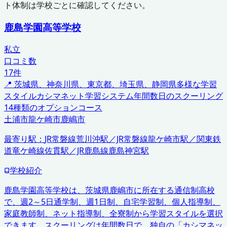
ト体制は学校ごとに確認してください。
鹿島学園高等学校
私立
口コミ数
17
件
📍
茨城県、神奈川県、東京都、埼玉県、静岡県
多様な学習
スタイル
カシマネット学習システム
年間数日のスクーリング
14種類のオプションコース
土浦市
龍ケ崎市
鹿嶋市
最寄り駅：
JR常磐線荒川沖駅／JR常磐線龍ケ崎市駅／関東鉄
道竜ケ崎線佐貫駅／JR鹿島線鹿島神宮駅
学校紹介
鹿島学園高等学校は、茨城県鹿嶋市に所在する通信制高校
で、週2～5日通学制、週1日制、自宅学習制、個人指導制、
家庭教師制、ネット指導制、全寮制から学習スタイルを選択
できます。スクーリングは年間数日で、独自の「カシマネッ