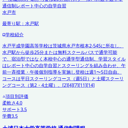
通信制
レポート中心の自学自習
水戸市
最寄り駅：
水戸駅
学校紹介
水戸平成学園高等学校は茨城県水戸市根本2-545に所在し、
水戸駅から徒歩25分または無料スクールバスで通学可能
で、宿泊型ではなく本校中心の通学型通信制。学習スタイル
はレポート中心の自学自習とスクーリングを組み合わせ、午
前一斉授業・午後個別指導を実施し登校は週1〜5日自由。
コースは平日スクーリングコース（週5日）と土曜スクーリ
ングコース（第2・4土曜）。[2][4][7][11][14]
項目別評価
柔軟さ
4.0
サポート
3.5
学費
3.5