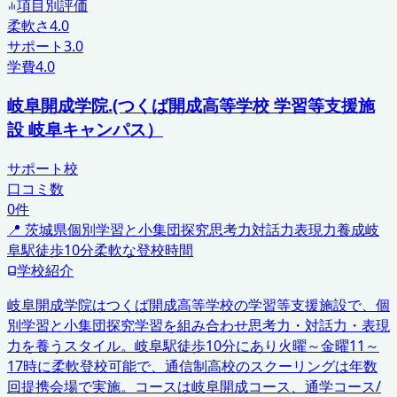
項目別評価
柔軟さ
4.0
サポート
3.0
学費
4.0
岐阜開成学院.(つくば開成高等学校 学習等支援施
設 岐阜キャンパス）
サポート校
口コミ数
0
件
📍
茨城県
個別学習と小集団探究
思考力対話力表現力養成
岐
阜駅徒歩10分
柔軟な登校時間
学校紹介
岐阜開成学院はつくば開成高等学校の学習等支援施設で、個
別学習と小集団探究学習を組み合わせ思考力・対話力・表現
力を養うスタイル。岐阜駅徒歩10分にあり火曜～金曜11～
17時に柔軟登校可能で、通信制高校のスクーリングは年数
回提携会場で実施。コースは岐阜開成コース、通学コース/