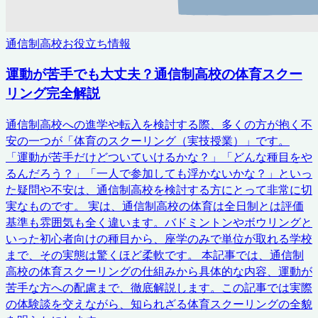
通信制高校お役立ち情報
運動が苦手でも大丈夫？通信制高校の体育スクー
リング完全解説
通信制高校への進学や転入を検討する際、多くの方が抱く不
安の一つが「体育のスクーリング（実技授業）」です。
「運動が苦手だけどついていけるかな？」「どんな種目をや
るんだろう？」「一人で参加しても浮かないかな？」といっ
た疑問や不安は、通信制高校を検討する方にとって非常に切
実なものです。 実は、通信制高校の体育は全日制とは評価
基準も雰囲気も全く違います。バドミントンやボウリングと
いった初心者向けの種目から、座学のみで単位が取れる学校
まで、その実態は驚くほど柔軟です。 本記事では、通信制
高校の体育スクーリングの仕組みから具体的な内容、運動が
苦手な方への配慮まで、徹底解説します。この記事では実際
の体験談を交えながら、知られざる体育スクーリングの全貌