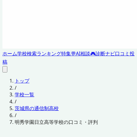
ホーム
学校検索
ランキング
特集
💬
AI相談
🎮
診断ナビ
口コミ投
稿
トップ
/
学校一覧
/
茨城県の通信制高校
/
明秀学園日立高等学校の口コミ・評判