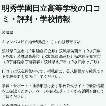
明秀学園日立高等学校の口コ
ミ・評判・学校情報
茨城県
キャンパス所在地
全
5
拠点・（ ）内は最寄り駅
茨城県
日立市
（
JR常磐線 日立駅
）
茨城県
筑西市
（
JR水戸線
下館駅
）
茨城県
高萩市
（
JR常磐線 高萩駅
）
栃木県
宇都宮市
（
JR宇都宮線 宇都宮駅
）
茨城県
水戸市
（
JR水戸線 水戸駅
）
口コミは現在募集中です。掲載前に、公式情報から確認でき
る学校概要を参考にしてください。
学費・サポート・通学形態は必ず学校公式サイトで最新情報
をご確認ください。ページ内の説明・よくある質問も併せて
ご覧ください。
総合評価はまだありません。口コミ
0
件