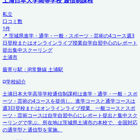
土浦日本大学高等学校 通信制課程
私立
口コミ数
1
件
📍
茨城県
進学・通学・一般・スポーツ・芸術の4コース
週3
日登校またはオンラインライブ授業
自学自習中心のレポート
提出
集中スクーリング
土浦市
最寄り駅：
JR常磐線 土浦駅
学校紹介
土浦日本大学高等学校通信制課程は進学・通学・一般・スポ
ーツ・芸術の4コースを提供し、進学コースと通学コースは
週3日登校またはオンラインライブ授業、一般コースとスポ
ーツ・芸術コースは自学自習中心にレポート提出と集中スク
ーリングで学ぶ。所在地は茨城県土浦市の本校で、全国対応
の通学型と通信型を実施。