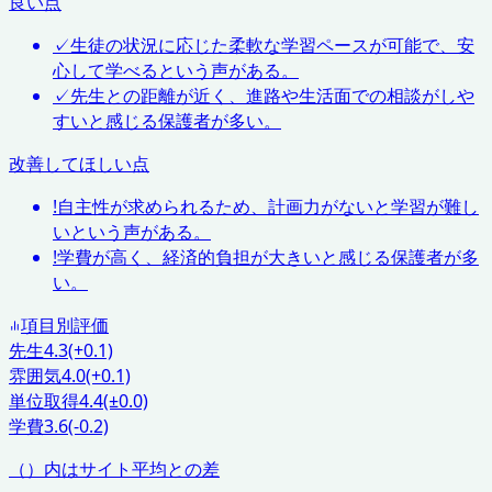
良い点
✓
生徒の状況に応じた柔軟な学習ペースが可能で、安
心して学べるという声がある。
✓
先生との距離が近く、進路や生活面での相談がしや
すいと感じる保護者が多い。
改善してほしい点
!
自主性が求められるため、計画力がないと学習が難し
いという声がある。
!
学費が高く、経済的負担が大きいと感じる保護者が多
い。
項目別評価
先生
4.3
(+0.1)
雰囲気
4.0
(+0.1)
単位取得
4.4
(±0.0)
学費
3.6
(-0.2)
（）内はサイト平均との差