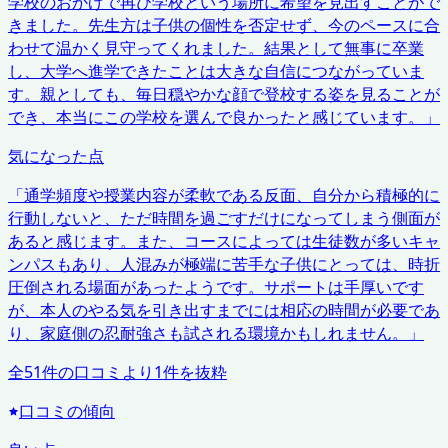
学校のおかげで再び学校という場所に希望を見出すことがで
きました。先生方は子供の個性を否定せず、今のペースに合
わせて温かく見守ってくれました。結果として無事に卒業
し、大学へ進学できたことは大きな自信につながっていま
す。親としても、毎日穏やかな顔で登校する姿を見ることが
でき、本当にこの学校を選んで良かったと感じています。
」
気になった点
「
通学頻度や授業内容が柔軟である反面、自分から積極的に
行動しないと、ただ時間を過ごすだけになってしまう側面が
あると感じます。また、コースによっては生徒数が多いキャ
ンパスもあり、人混みが極端に苦手な子供にとっては、時折
圧倒される場面があったようです。サポートは手厚いです
が、本人のやる気を引き出すまでには相応の時間が必要であ
り、家庭側の忍耐強さも試される環境かもしれません。
」
全
51
件の口コミより
1
件を抜粋
口コミの傾向