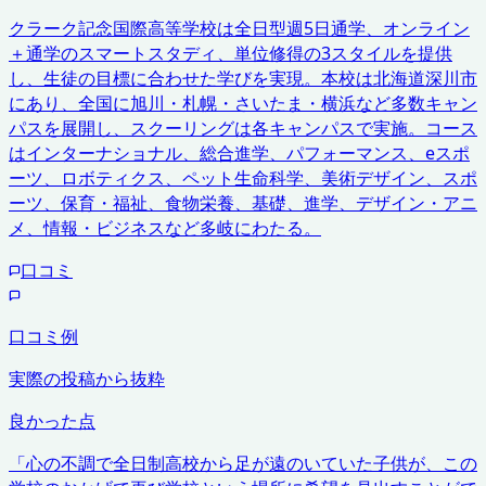
クラーク記念国際高等学校は全日型週5日通学、オンライン
＋通学のスマートスタディ、単位修得の3スタイルを提供
し、生徒の目標に合わせた学びを実現。本校は北海道深川市
にあり、全国に旭川・札幌・さいたま・横浜など多数キャン
パスを展開し、スクーリングは各キャンパスで実施。コース
はインターナショナル、総合進学、パフォーマンス、eスポ
ーツ、ロボティクス、ペット生命科学、美術デザイン、スポ
ーツ、保育・福祉、食物栄養、基礎、進学、デザイン・アニ
メ、情報・ビジネスなど多岐にわたる。
口コミ
口コミ例
実際の投稿から抜粋
良かった点
「
心の不調で全日制高校から足が遠のいていた子供が、この