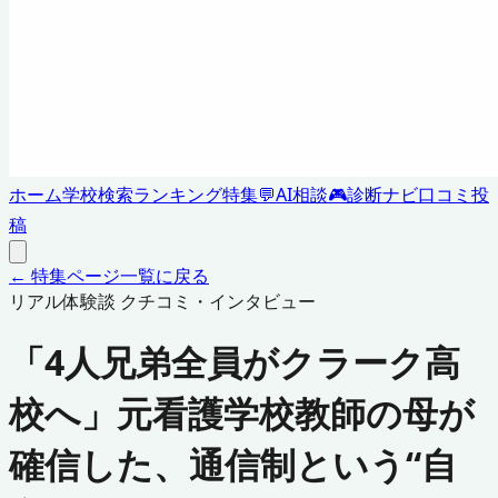
ホーム
学校検索
ランキング
特集
💬
AI相談
🎮
診断ナビ
口コミ投
稿
← 特集ページ一覧に戻る
リアル体験談 クチコミ・インタビュー
「4人兄弟全員がクラーク高
校へ」元看護学校教師の母が
確信した、通信制という“自