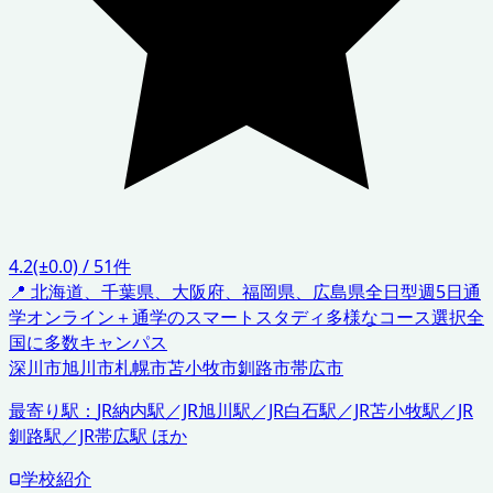
4.2
(±0.0)
/
51
件
📍
北海道、千葉県、大阪府、福岡県、広島県
全日型週5日通
学
オンライン＋通学のスマートスタディ
多様なコース選択
全
国に多数キャンパス
深川市
旭川市
札幌市
苫小牧市
釧路市
帯広市
最寄り駅：
JR納内駅／JR旭川駅／JR白石駅／JR苫小牧駅／JR
釧路駅／JR帯広駅 ほか
学校紹介