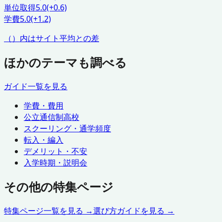
単位取得
5.0
(+0.6)
学費
5.0
(+1.2)
（）内はサイト平均との差
ほかのテーマも調べる
ガイド一覧を見る
学費・費用
公立通信制高校
スクーリング・通学頻度
転入・編入
デメリット・不安
入学時期・説明会
その他の特集ページ
特集ページ一覧を見る →
選び方ガイドを見る →