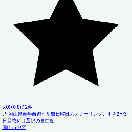
5.0
(+0.8)
/
2
件
📍
岡山県
自学自習を基盤
日曜日のスクーリング
月平均2〜3
日登校
科目選択の自由度
岡山市中区