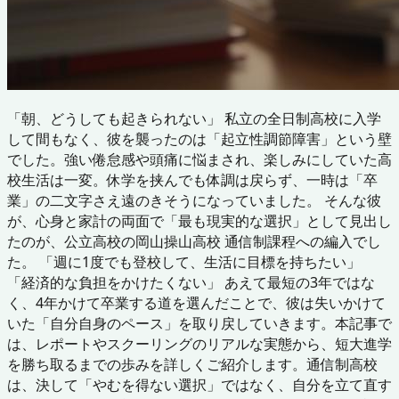
「朝、どうしても起きられない」 私立の全日制高校に入学
して間もなく、彼を襲ったのは「起立性調節障害」という壁
でした。強い倦怠感や頭痛に悩まされ、楽しみにしていた高
校生活は一変。休学を挟んでも体調は戻らず、一時は「卒
業」の二文字さえ遠のきそうになっていました。 そんな彼
が、心身と家計の両面で「最も現実的な選択」として見出し
たのが、公立高校の岡山操山高校 通信制課程への編入でし
た。 「週に1度でも登校して、生活に目標を持ちたい」
「経済的な負担をかけたくない」 あえて最短の3年ではな
く、4年かけて卒業する道を選んだことで、彼は失いかけて
いた「自分自身のペース」を取り戻していきます。本記事で
は、レポートやスクーリングのリアルな実態から、短大進学
を勝ち取るまでの歩みを詳しくご紹介します。通信制高校
は、決して「やむを得ない選択」ではなく、自分を立て直す