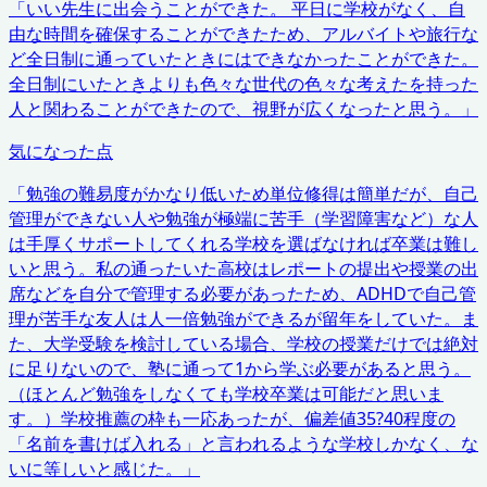
「
いい先生に出会うことができた。 平日に学校がなく、自
由な時間を確保することができたため、アルバイトや旅行な
ど全日制に通っていたときにはできなかったことができた。
全日制にいたときよりも色々な世代の色々な考えたを持った
人と関わることができたので、視野が広くなったと思う。
」
気になった点
「
勉強の難易度がかなり低いため単位修得は簡単だが、自己
管理ができない人や勉強が極端に苦手（学習障害など）な人
は手厚くサポートしてくれる学校を選ばなければ卒業は難し
いと思う。私の通ったいた高校はレポートの提出や授業の出
席などを自分で管理する必要があったため、ADHDで自己管
理が苦手な友人は人一倍勉強ができるが留年をしていた。ま
た、大学受験を検討している場合、学校の授業だけでは絶対
に足りないので、塾に通って1から学ぶ必要があると思う。
（ほとんど勉強をしなくても学校卒業は可能だと思いま
す。）学校推薦の枠も一応あったが、偏差値35?40程度の
「名前を書けば入れる」と言われるような学校しかなく、な
いに等しいと感じた。
」