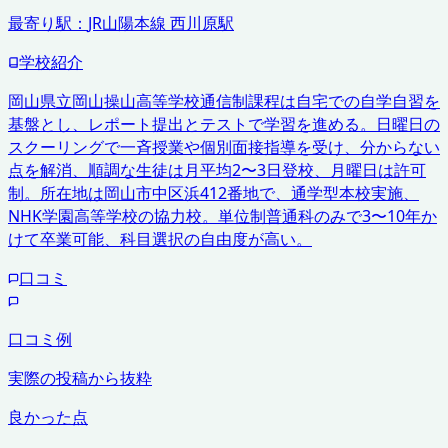
最寄り駅：
JR山陽本線 西川原駅
学校紹介
岡山県立岡山操山高等学校通信制課程は自宅での自学自習を
基盤とし、レポート提出とテストで学習を進める。日曜日の
スクーリングで一斉授業や個別面接指導を受け、分からない
点を解消、順調な生徒は月平均2〜3日登校、月曜日は許可
制。所在地は岡山市中区浜412番地で、通学型本校実施、
NHK学園高等学校の協力校。単位制普通科のみで3〜10年か
けて卒業可能、科目選択の自由度が高い。
口コミ
口コミ例
実際の投稿から抜粋
良かった点