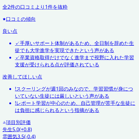
全
2
件の口コミより
1
件を抜粋
口コミの傾向
良い点
✓
手厚いサポート体制があるため、全日制を辞めた生
徒でも大学進学を実現できたという声がある
✓
卒業資格取得だけでなく進学まで視野に入れた学習
支援が受けられる点が評価されている
改善してほしい点
!
スクーリングが週1回のみなので、学習習慣が身につ
いていない生徒には厳しいという声がある
!
レポート学習が中心のため、自己管理が苦手な生徒に
は負担に感じられるという指摘がある
項目別評価
先生
5.0
(+0.8)
雰囲気
3.5
(-0.4)