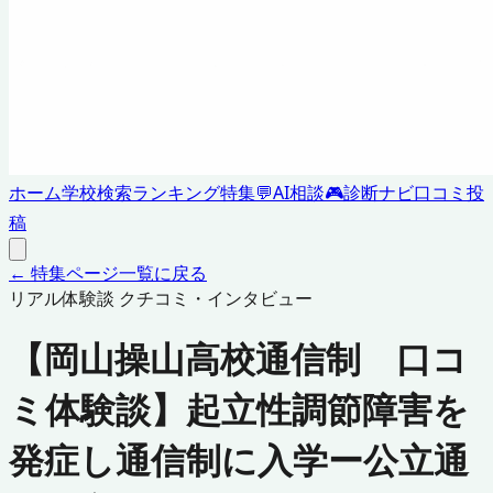
ホーム
学校検索
ランキング
特集
💬
AI相談
🎮
診断ナビ
口コミ投
稿
← 特集ページ一覧に戻る
リアル体験談 クチコミ・インタビュー
【岡山操山高校通信制 口コ
ミ体験談】起立性調節障害を
発症し通信制に入学ー公立通