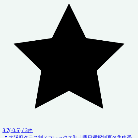
3.7
(-0.5)
/
3
件
📍
大阪府
クラス制とフレックス制
土曜日選択制
夏冬集中受