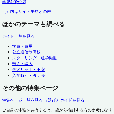
学費
4.0
(+0.2)
（）内はサイト平均との差
ほかのテーマも調べる
ガイド一覧を見る
学費・費用
公立通信制高校
スクーリング・通学頻度
転入・編入
デメリット・不安
入学時期・説明会
その他の特集ページ
特集ページ一覧を見る →
選び方ガイドを見る →
ご自身の体験を共有すると、後から検討する方の参考になり