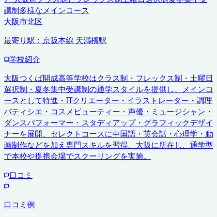
講制
多様なメインコース
大阪市北区
最寄り駅：
京阪本線 天満橋駅
学校紹介
大阪つくば開成高等学校はクラス制・フレックス制・土曜日
選択制・夏冬集中受講制の通学スタイルを提供し、メインコ
ースとして特進・ITクリエーター・イラストレーター・調理
パティシエ・コスメビューティー・声優・ミュージシャン・
ダンスパフォーマー・スタディアップ・グラフィックデザイ
ナーを展開、セレクトコースに中国語・英会話・心理学・動
画制作などを加え専門スキルを習得。大阪に所在し、通学型
で本校や提携会場でスクーリングを実施。
口コミ
口コミ例