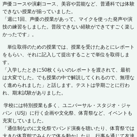
声優コースや演劇コース、美容や芸能など、普通科では体験
できない授業が揃っていました。
「週に1回、声優の授業があって、マイクを使った発声や演
技の練習をしました。普段できない経験ができてすごく楽し
かったです」。
単位取得のための授業では、授業を受けたあとにレポート
をもらい、それに記入して提出することで単位を取得しま
す。
「入学したときに50枚くらいのレポートを渡されて、最初
は大変でした。でも授業の中で解説してくれるので、無理な
く進められました」と話します。テストは学期ごとに行わ
れ、期末試験がありました。
学校には特別授業も多く、ユニバーサル・スタジオ・ジャ
パン（USJ）に行く企画や文化祭、体育祭など、イベントも
充実していました。
「通信制なのに文化祭でバンド演奏を聴いたり、体育祭では
大きな体育館でみんなで体を動かしたり。行事を通じて友達