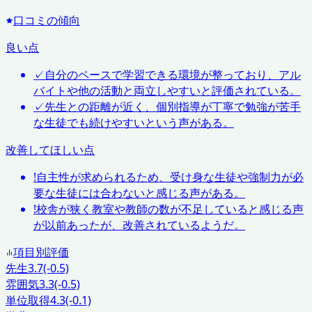
口コミの傾向
良い点
✓
自分のペースで学習できる環境が整っており、アル
バイトや他の活動と両立しやすいと評価されている。
✓
先生との距離が近く、個別指導が丁寧で勉強が苦手
な生徒でも続けやすいという声がある。
改善してほしい点
!
自主性が求められるため、受け身な生徒や強制力が必
要な生徒には合わないと感じる声がある。
!
校舎が狭く教室や教師の数が不足していると感じる声
が以前あったが、改善されているようだ。
項目別評価
先生
3.7
(-0.5)
雰囲気
3.3
(-0.5)
単位取得
4.3
(-0.1)