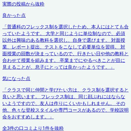
実際の投稿から抜粋
良かった点
「
普通科のフレックス制を選択したため、本人にはとても合
っていたようです。 大学と同じように単位制なので、必須
以外は興味のある教科を選択し、自身で選びます。 対面授
業、レポート提出、テストをこなして必要単位を習得。 対
面授業の回数が決まっているので、行きたい日や他の教科と
合わせて授業を組みます。 卒業までにやるべきことが目に
見えることが、息子にとっては良かったようです。
」
気になった点
「
クラスで同じ仲間と学びたい方は、クラス制を選択すると
良いと思います。 フレックス制は、同じ顔ぶれにはならな
いようですので、友人は作りにくいかもしれません。 その
他、色々な登校スタイルや専門コースがあるので、学校説明
会をおすすめします。
」
全
3
件の口コミより
1
件を抜粋