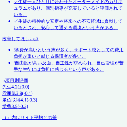
✓
生徒一人ひとりに合わせたオーダーメイドのカリキ
ュラムがあり、個別指導が充実していると評価されて
いる。
✓
生徒の精神的な安定や将来への不安軽減に貢献して
いるとされ、安心して通える環境という声がある。
改善してほしい点
!
学費が高いという声が多く、サポート校としての費用
負担が重いと感じる保護者が多い。
!
自由度が高い反面、自主性が求められ、自己管理が苦
手な生徒には負担に感じるという声がある。
項目別評価
先生
4.2
(±0.0)
雰囲気
3.8
(-0.1)
単位取得
4.1
(-0.3)
学費
3.5
(-0.3)
（）内はサイト平均との差