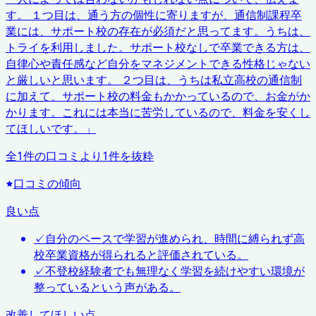
す。 １つ目は、通う方の個性に寄りますが、通信制課程卒
業には、サポート校の存在が必須だと思ってます。うちは、
トライを利用しました。サポート校なしで卒業できる方は、
自律心や責任感など自分をマネジメントできる性格じゃない
と厳しいと思います。 ２つ目は、うちは私立高校の通信制
に加えて、サポート校の料金もかかっているので、お金がか
かります。これには本当に苦労しているので、料金を安くし
てほしいです。
」
全
1
件の口コミより
1
件を抜粋
口コミの傾向
良い点
✓
自分のペースで学習が進められ、時間に縛られず高
校卒業資格が得られると評価されている。
✓
不登校経験者でも無理なく学習を続けやすい環境が
整っているという声がある。
改善してほしい点