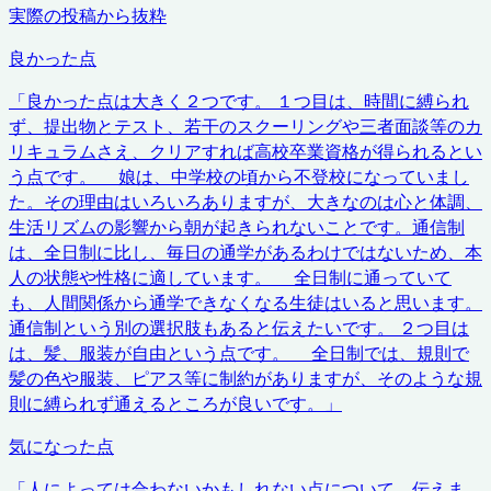
実際の投稿から抜粋
良かった点
「
良かった点は大きく２つです。 １つ目は、時間に縛られ
ず、提出物とテスト、若干のスクーリングや三者面談等のカ
リキュラムさえ、クリアすれば高校卒業資格が得られるとい
う点です。 娘は、中学校の頃から不登校になっていまし
た。その理由はいろいろありますが、大きなのは心と体調、
生活リズムの影響から朝が起きられないことです。通信制
は、全日制に比し、毎日の通学があるわけではないため、本
人の状態や性格に適しています。 全日制に通っていて
も、人間関係から通学できなくなる生徒はいると思います。
通信制という別の選択肢もあると伝えたいです。 ２つ目は
は、髪、服装が自由という点です。 全日制では、規則で
髪の色や服装、ピアス等に制約がありますが、そのような規
則に縛られず通えるところが良いです。
」
気になった点
「
人によっては合わないかもしれない点について、伝えま