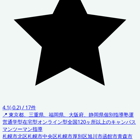
4.1
(-0.2)
/
17
件
📍
東京都、三重県、福岡県、大阪府、静岡県
個別指導塾運
営
通学型在宅型オンライン型
全国120ヶ所以上のキャンパス
マンツーマン指導
札幌市北区
札幌市中央区
札幌市厚別区
旭川市
函館市
青森市