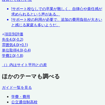
!
サポート校なしでの卒業が難しく、自律心や責任感が
求められるという声がある。
!
サポート校の利用が必要で、追加の費用負担が大きい
と感じる家庭も多いようだ。
項目別評価
先生
4.0
(-0.2)
雰囲気
4.0
(+0.1)
単位取得
4.0
(-0.4)
学費
2.0
(-1.8)
（）内はサイト平均との差
ほかのテーマも調べる
ガイド一覧を見る
学費・費用
公立通信制高校