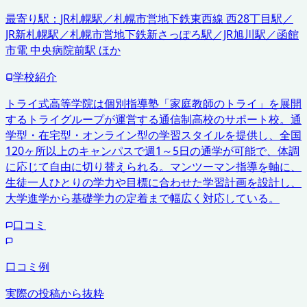
最寄り駅：
JR札幌駅／札幌市営地下鉄東西線 西28丁目駅／
JR新札幌駅／札幌市営地下鉄新さっぽろ駅／JR旭川駅／函館
市電 中央病院前駅 ほか
学校紹介
トライ式高等学院は個別指導塾「家庭教師のトライ」を展開
するトライグループが運営する通信制高校のサポート校。通
学型・在宅型・オンライン型の学習スタイルを提供し、全国
120ヶ所以上のキャンパスで週1～5日の通学が可能で、体調
に応じて自由に切り替えられる。マンツーマン指導を軸に、
生徒一人ひとりの学力や目標に合わせた学習計画を設計し、
大学進学から基礎学力の定着まで幅広く対応している。
口コミ
口コミ例
実際の投稿から抜粋