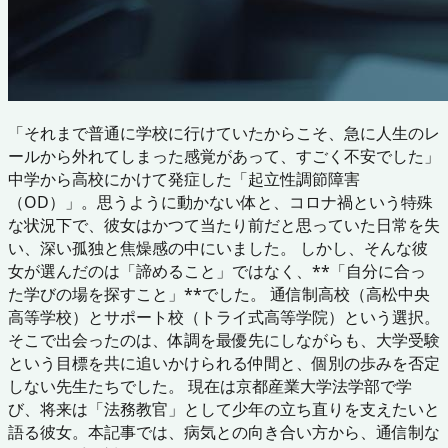
「それまで普通に学校に行けていたからこそ、急に人生のレ
ールから外れてしまった感覚があって、すごく不安でした」
中学から高校にかけて発症した「起立性調節障害
（OD）」。思うように動かない体と、コロナ禍という特殊
な状況下で、彼女はかつて当たり前だと思っていた日常を失
い、深い孤独と焦燥感の中にいました。 しかし、そんな彼
女が選んだのは「諦めること」ではなく、**「自分に合っ
た学びの場を探すこと」**でした。 通信制高校（高松中央
高等学校）とサポート校（トライ式高等学院）という選択。
そこで出会ったのは、体調を最優先にしながらも、大学受験
という目標を共に追いかけられる仲間と、個別の歩みを否定
しない先生たちでした。 現在は京都産業大学法学部で学
び、将来は「法務教官」として少年の立ち直りを支えたいと
語る彼女。本記事では、病気との向き合い方から、通信制な