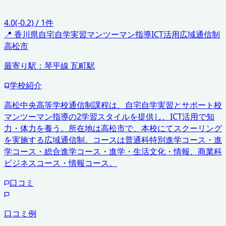
4.0
(-0.2)
/
1
件
📍
香川県
自宅自学実習
マンツーマン指導
ICT活用
広域通信制
高松市
最寄り駅：
琴平線 瓦町駅
学校紹介
高松中央高等学校通信制課程は、自宅自学実習とサポート校
マンツーマン指導の2学習スタイルを提供し、ICT活用で知
力・体力を養う。所在地は高松市で、本校にてスクーリング
を実施する広域通信制。コースは普通科特別進学コース・進
学コース・総合進学コース・進学・生活文化・情報、商業科
ビジネスコース・情報コース。
口コミ
口コミ例