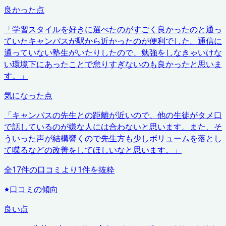
良かった点
「
学習スタイルを好きに選べたのがすごく良かったのと通っ
ていたキャンパスが駅から近かったのが便利でした。通信に
通っていない塾生がいたりしたので、勉強をしなきゃいけな
い環境下にあったことで怠りすぎないのも良かったと思いま
す。
」
気になった点
「
キャンパスの先生との距離が近いので、他の生徒がタメ口
で話しているのが嫌な人には合わないと思います。また、そ
ういった声が結構響くので先生方も少しボリュームを落とし
て喋るなどの改善をしてほしいなと思います。
」
全
17
件の口コミより
1
件を抜粋
口コミの傾向
良い点