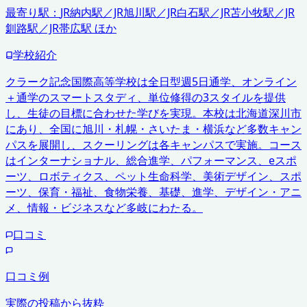
最寄り駅：
JR納内駅／JR旭川駅／JR白石駅／JR苫小牧駅／JR
釧路駅／JR帯広駅 ほか
学校紹介
クラーク記念国際高等学校は全日型週5日通学、オンライン
＋通学のスマートスタディ、単位修得の3スタイルを提供
し、生徒の目標に合わせた学びを実現。本校は北海道深川市
にあり、全国に旭川・札幌・さいたま・横浜など多数キャン
パスを展開し、スクーリングは各キャンパスで実施。コース
はインターナショナル、総合進学、パフォーマンス、eスポ
ーツ、ロボティクス、ペット生命科学、美術デザイン、スポ
ーツ、保育・福祉、食物栄養、基礎、進学、デザイン・アニ
メ、情報・ビジネスなど多岐にわたる。
口コミ
口コミ例
実際の投稿から抜粋