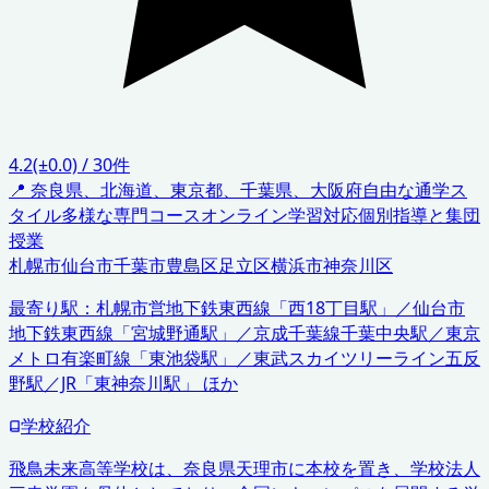
4.2
(±0.0)
/
30
件
📍
奈良県、北海道、東京都、千葉県、大阪府
自由な通学ス
タイル
多様な専門コース
オンライン学習対応
個別指導と集団
授業
札幌市
仙台市
千葉市
豊島区
足立区
横浜市神奈川区
最寄り駅：
札幌市営地下鉄東西線「西18丁目駅」／仙台市
地下鉄東西線「宮城野通駅」／京成千葉線千葉中央駅／東京
メトロ有楽町線「東池袋駅」／東武スカイツリーライン五反
野駅／JR「東神奈川駅」 ほか
学校紹介
飛鳥未来高等学校は、奈良県天理市に本校を置き、学校法人