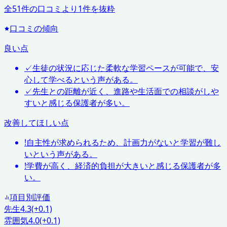
全
51
件の口コミより
1
件を抜粋
口コミの傾向
良い点
✓
生徒の状況に応じた柔軟な学習ペースが可能で、安
心して学べるという声がある。
✓
先生との距離が近く、進路や生活面での相談がしや
すいと感じる保護者が多い。
改善してほしい点
!
自主性が求められるため、計画力がないと学習が難し
いという声がある。
!
学費が高く、経済的負担が大きいと感じる保護者が多
い。
項目別評価
先生
4.3
(+0.1)
雰囲気
4.0
(+0.1)