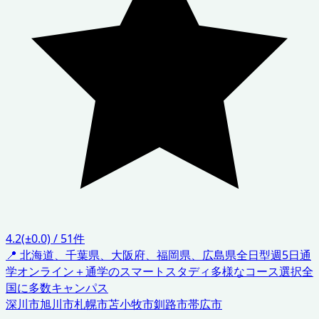
4.2
(±0.0)
/
51
件
📍
北海道、千葉県、大阪府、福岡県、広島県
全日型週5日通
学
オンライン＋通学のスマートスタディ
多様なコース選択
全
国に多数キャンパス
深川市
旭川市
札幌市
苫小牧市
釧路市
帯広市