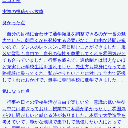
口コミ例
実際の投稿から抜粋
良かった点
「
自分の目標に合わせて通学頻度を調整できるのが一番の魅
力でした。朝早くから登校する必要がなく、自由な時間が多
いので、ダンスのレッスンに毎日励むことができました。服
装や髪型も自由で、自分の個性を尊重してくれる雰囲気がと
ても合っていました。行事も盛んで、通信制とは思えないほ
ど充実した学校生活を送れました。先生方も親身になって進
路相談に乗ってくれ、私がやりたいことに対して全力で応援
してくれたおかげで、無事に専門学校に進学できました。
」
気になった点
「
行事や日々の学校生活が自由で楽しい分、意識の低い生徒
も中には混ざっており、授業中に私語が多かったり、雰囲気
が少し騒がしいと感じる時がありました。本気で大学進学を
考えていて、静かな環境で集中して勉強したい人にとって