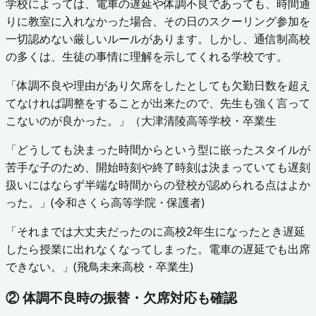
学校によっては、電車の遅延や体調不良であっても、時間通
りに教室に入れなかった場合、その日のスクーリング参加を
一切認めない厳しいルールがあります。しかし、通信制高校
の多くは、生徒の事情に理解を示してくれる学校です。
「体調不良や理由があり欠席をしたとしても欠勤日数を超え
てなければ調整をすることが出来たので、先生も強く言って
こないのが良かった。」（大津清陵高等学校・卒業生
「どうしても決まった時間からという型に嵌ったスタイルが
苦手な子のため、開始時刻や終了時刻は決まっていても遅刻
扱いにはならず半端な時間からの登校が認められる点はよか
った。」(令和さくら高等学院・保護者)
「それまでは大丈夫だったのに高校2年生になったとき遅延
したら授業に出れなくなってしまった。電車の遅延でも出席
できない。」(飛鳥未来高校・卒業生)
② 体調不良時の振替・欠席対応も確認