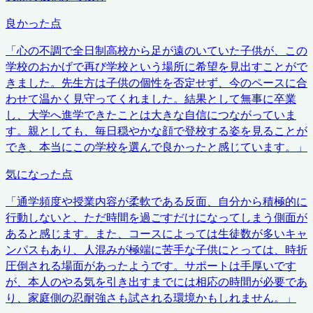
良かった点
「
心の不調で全日制高校から足が遠のいていた子供が、この
学校のおかげで再び学校という場所に希望を見出すことがで
きました。先生方は子供の個性を否定せず、今のペースに合
わせて温かく見守ってくれました。結果として無事に卒業
し、大学へ進学できたことは大きな自信につながっていま
す。親としても、毎日穏やかな顔で登校する姿を見ることが
でき、本当にこの学校を選んで良かったと感じています。
」
気になった点
「
通学頻度や授業内容が柔軟である反面、自分から積極的に
行動しないと、ただ時間を過ごすだけになってしまう側面が
あると感じます。また、コースによっては生徒数が多いキャ
ンパスもあり、人混みが極端に苦手な子供にとっては、時折
圧倒される場面があったようです。サポートは手厚いです
が、本人のやる気を引き出すまでには相応の時間が必要であ
り、家庭側の忍耐強さも試される環境かもしれません。
」