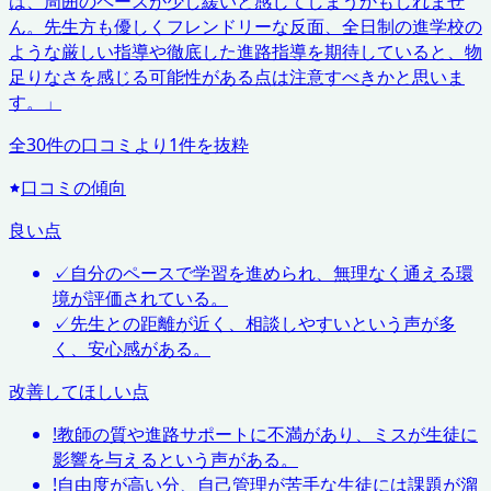
は、周囲のペースが少し緩いと感じてしまうかもしれませ
ん。先生方も優しくフレンドリーな反面、全日制の進学校の
ような厳しい指導や徹底した進路指導を期待していると、物
足りなさを感じる可能性がある点は注意すべきかと思いま
す。
」
全
30
件の口コミより
1
件を抜粋
口コミの傾向
良い点
✓
自分のペースで学習を進められ、無理なく通える環
境が評価されている。
✓
先生との距離が近く、相談しやすいという声が多
く、安心感がある。
改善してほしい点
!
教師の質や進路サポートに不満があり、ミスが生徒に
影響を与えるという声がある。
!
自由度が高い分、自己管理が苦手な生徒には課題が溜