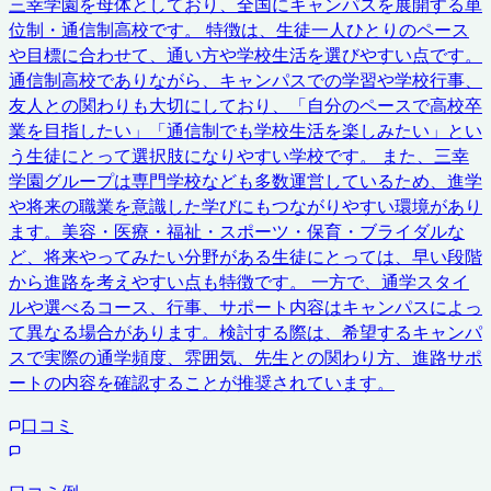
三幸学園を母体としており、全国にキャンパスを展開する単
位制・通信制高校です。 特徴は、生徒一人ひとりのペース
や目標に合わせて、通い方や学校生活を選びやすい点です。
通信制高校でありながら、キャンパスでの学習や学校行事、
友人との関わりも大切にしており、「自分のペースで高校卒
業を目指したい」「通信制でも学校生活を楽しみたい」とい
う生徒にとって選択肢になりやすい学校です。 また、三幸
学園グループは専門学校なども多数運営しているため、進学
や将来の職業を意識した学びにもつながりやすい環境があり
ます。美容・医療・福祉・スポーツ・保育・ブライダルな
ど、将来やってみたい分野がある生徒にとっては、早い段階
から進路を考えやすい点も特徴です。 一方で、通学スタイ
ルや選べるコース、行事、サポート内容はキャンパスによっ
て異なる場合があります。検討する際は、希望するキャンパ
スで実際の通学頻度、雰囲気、先生との関わり方、進路サポ
ートの内容を確認することが推奨されています。
口コミ