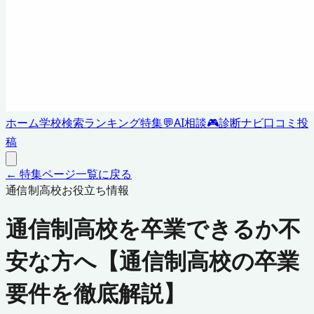
ホーム
学校検索
ランキング
特集
💬
AI相談
🎮
診断ナビ
口コミ投
稿
← 特集ページ一覧に戻る
通信制高校お役立ち情報
通信制高校を卒業できるか不
安な方へ【通信制高校の卒業
要件を徹底解説】