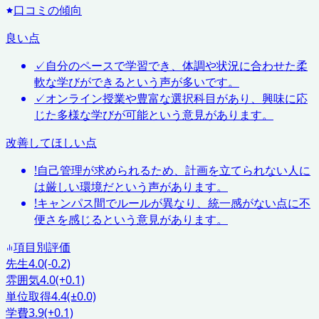
口コミの傾向
良い点
✓
自分のペースで学習でき、体調や状況に合わせた柔
軟な学びができるという声が多いです。
✓
オンライン授業や豊富な選択科目があり、興味に応
じた多様な学びが可能という意見があります。
改善してほしい点
!
自己管理が求められるため、計画を立てられない人に
は厳しい環境だという声があります。
!
キャンパス間でルールが異なり、統一感がない点に不
便さを感じるという意見があります。
項目別評価
先生
4.0
(-0.2)
雰囲気
4.0
(+0.1)
単位取得
4.4
(±0.0)
学費
3.9
(+0.1)