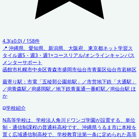
4.3
(±0.0)
/
158
件
📍
沖縄県、愛知県、新潟県、大阪府、東京都
ネット学習ス
タイル
週5・週3・週1+コース
リアル/オンラインキャンパス
メンターサポート
函館市
札幌市中央区
青森市
盛岡市
仙台市青葉区
仙台市若林区
最寄り駅：
市電「五稜郭公園前駅」／市営地下鉄「大通駅」
／JR青森駅／JR盛岡駅／地下鉄青葉通一番町駅／JR仙台駅 ほ
か
学校紹介
N高等学校は、学校法人角川ドワンゴ学園が設置する、単位
制・通信制課程の普通科高校です。沖縄県うるま市に本校を
置く広域通信制高校で、学校教育法第一条に定められた高等