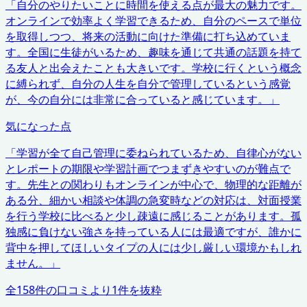
「
自分のやりたいことに時間を使える点が最大の魅力です。
オンラインで効率よく学習できるため、自分のペースで単位
を取得しつつ、将来の活動に向けた準備に打ち込めていま
す。全国に生徒がいるため、趣味を通じて共通の話題を持て
る友人と出会えたことも大きいです。学校に行くという概念
に縛られず、自分の人生を自分で管理しているという感覚
が、今の自分には非常に合っていると感じています。
」
気になった点
「
学習が全て自己管理に委ねられているため、自律心がない
とレポートの期限や学習計画でつまずきやすいのが難点で
す。先生との関わりもオンラインが中心で、物理的な距離が
ある分、細かい相談や体調の急変時などの対応は、対面授業
を行う学校に比べると少し疎遠に感じることがあります。孤
独感に負けない強さを持っている人には最適ですが、誰かに
背中を押してほしいタイプの人には少し厳しい環境かもしれ
ません。
」
全
158
件の口コミより
1
件を抜粋