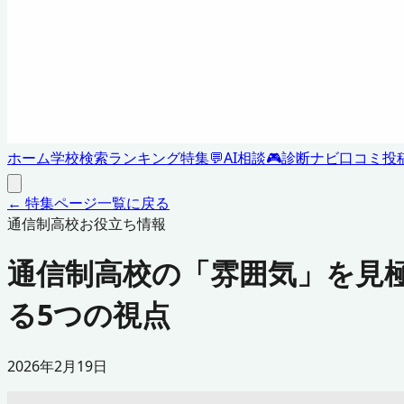
ホーム
学校検索
ランキング
特集
💬
AI相談
🎮
診断ナビ
口コミ投
← 特集ページ一覧に戻る
通信制高校お役立ち情報
通信制高校の「雰囲気」を見
る5つの視点
2026年2月19日