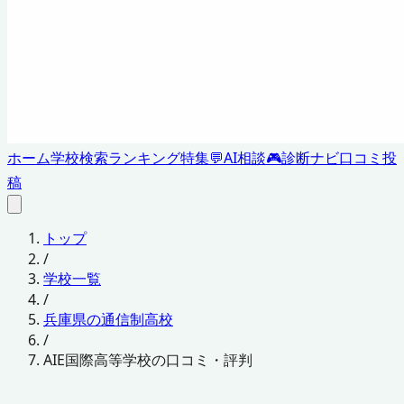
ホーム
学校検索
ランキング
特集
💬
AI相談
🎮
診断ナビ
口コミ投
稿
トップ
/
学校一覧
/
兵庫県の通信制高校
/
AIE国際高等学校の口コミ・評判