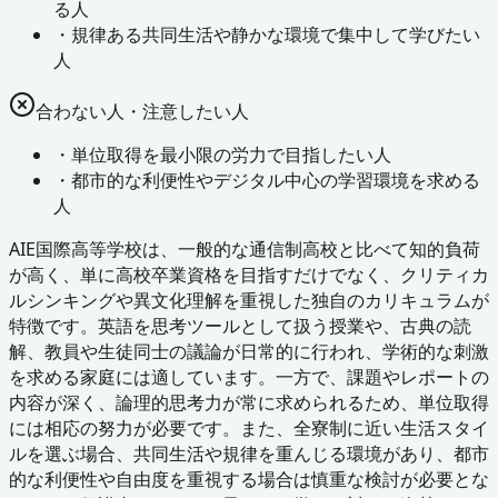
る人
・
規律ある共同生活や静かな環境で集中して学びたい
人
合わない人・注意したい人
・
単位取得を最小限の労力で目指したい人
・
都市的な利便性やデジタル中心の学習環境を求める
人
AIE国際高等学校は、一般的な通信制高校と比べて知的負荷
が高く、単に高校卒業資格を目指すだけでなく、クリティカ
ルシンキングや異文化理解を重視した独自のカリキュラムが
特徴です。英語を思考ツールとして扱う授業や、古典の読
解、教員や生徒同士の議論が日常的に行われ、学術的な刺激
を求める家庭には適しています。一方で、課題やレポートの
内容が深く、論理的思考力が常に求められるため、単位取得
には相応の努力が必要です。また、全寮制に近い生活スタイ
ルを選ぶ場合、共同生活や規律を重んじる環境があり、都市
的な利便性や自由度を重視する場合は慎重な検討が必要とな