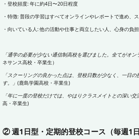
・登校頻度: 年に約4日〜20日程度
・特徴: 普段の学習はすべてオンラインやレポートで進め、
・向いている人: 他の活動や仕事と両立したい人、心身の負
「通学の必要が少ない通信制高校を選びました。全てがオン
ネサンス高校・卒業生）
「スクーリングの良かった点は、登校日数が少なく、一日の
す。」
(鹿島学園高校・卒業生)
「年に一度の登校だけでは、やはりクラスメイトとの深い交
高・卒業生)
② 週1日型・定期的登校コース（毎週1