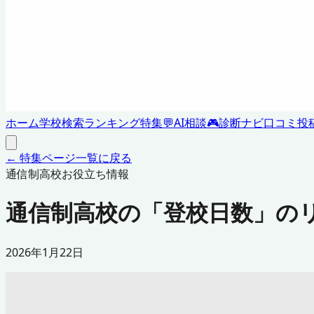
ホーム
学校検索
ランキング
特集
💬
AI相談
🎮
診断ナビ
口コミ投
← 特集ページ一覧に戻る
通信制高校お役立ち情報
通信制高校の「登校日数」のリ
2026年1月22日