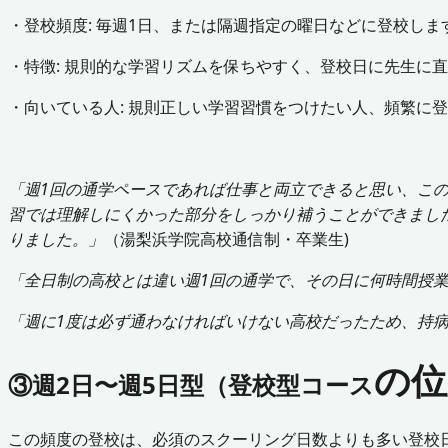
・登校頻度: 毎週1日、または隔週指定の曜日などに登校し
・特徴: 規則的な学習リズムを保ちやすく、登校日に先生に
・向いている人: 規則正しい学習習慣をつけたい人、頻繁に
「週1回の通学ペースであれば仕事と両立できると思い、こ
習では理解しにくかった部分をしっかり補うことができまし
りました。」
（湯梨浜学院高校通信制・卒業生)
「全日制の高校とは違い週1回の通学で、その日に何時間授
「週に1度は必ず通わなければいけない高校だったため、持
の位
③週2日〜週5日型（登校型コース
この頻度の登校は、必須のスクーリング日数よりも多い登校