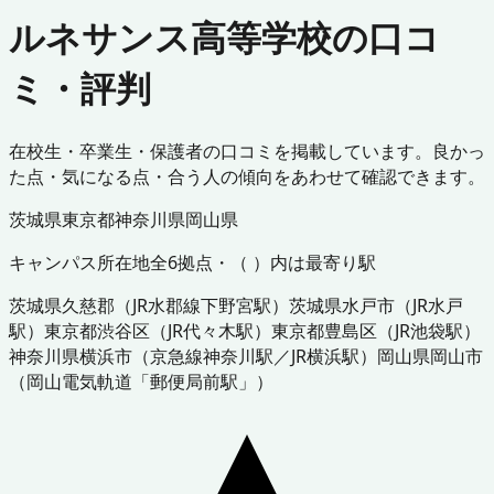
ルネサンス高等学校の口コ
ミ・評判
在校生・卒業生・保護者の口コミを掲載しています。良かっ
た点・気になる点・合う人の傾向をあわせて確認できます。
茨城県
東京都
神奈川県
岡山県
キャンパス所在地
全
6
拠点・（ ）内は最寄り駅
茨城県
久慈郡
（
JR水郡線下野宮駅
）
茨城県
水戸市
（
JR水戸
駅
）
東京都
渋谷区
（
JR代々木駅
）
東京都
豊島区
（
JR池袋駅
）
神奈川県
横浜市
（
京急線神奈川駅／JR横浜駅
）
岡山県
岡山市
（
岡山電気軌道「郵便局前駅」
）