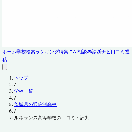
ホーム
学校検索
ランキング
特集
💬
AI相談
🎮
診断ナビ
口コミ投
稿
トップ
/
学校一覧
/
茨城県の通信制高校
/
ルネサンス高等学校の口コミ・評判