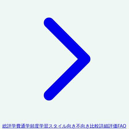
総評
学費
通学頻度
学習スタイル
向き不向き
比較
詳細評価
FAQ