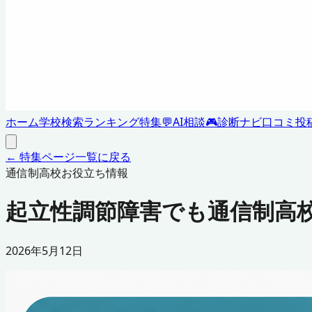
ホーム
学校検索
ランキング
特集
💬
AI相談
🎮
診断ナビ
口コミ投
← 特集ページ一覧に戻る
通信制高校お役立ち情報
起立性調節障害でも通信制高
2026年5月12日