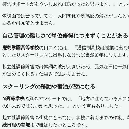
持のサポートがもう少しあれば良かったと思います。」 とい
体調面では合っていても、人間関係や所属感の薄さがしんど
あるかは見落とせません。
自己管理の難しさで単位修得につまずくことがある
鹿島学園高等学校
の口コミには、 「通信制高校は授業に出
としたりスクーリングに出席しなければ当然留年になります。
起立性調節障害では体調の波が大きいため、元気な日に一気
が進めてくれる」仕組みではありません。
スクーリングの移動や宿泊が壁になる
N高等学校
の別のアンケートでは、 「地方に住んでいる人
のは大変ではないかと思った。」 という声もありました。
起立性調節障害の生徒にとっては、学校に着くまでの移動、
続日程の有無
まで確認したいところです。