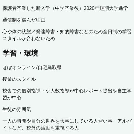
保護者
卒業した
新入学（中学卒業後）
2020年
短期大学進学
通信制を選んだ理由
心や体の状態／発達障害・知的障害などのため
全日制の学習
スタイルが合わないため
学習・環境
ほぼオンライン/自宅
鳥取県
授業のスタイル
校舎での個別指導・少人数指導が中心
レポート提出や自主学
習が中心
生徒の雰囲気
一人の時間や自分の世界を大事にしている人
習い事・アルバ
イトなど、校外の活動を重視する人