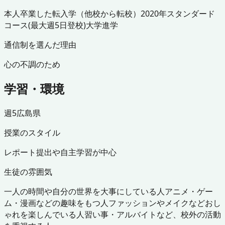
本人
卒業した
転入学（他校から転校）
2020年
スタンダード
コース(最大週5日登校)
大学進学
通信制を選んだ理由
心の不調のため
学習・環境
週5
広島県
授業のスタイル
レポート提出や自主学習が中心
生徒の雰囲気
一人の時間や自分の世界を大事にしている人
アニメ・ゲー
ム・漫画などの趣味をもつ人
ファッションやメイクなどおし
ゃれを楽しんでいる人
習い事・アルバイトなど、校外の活動