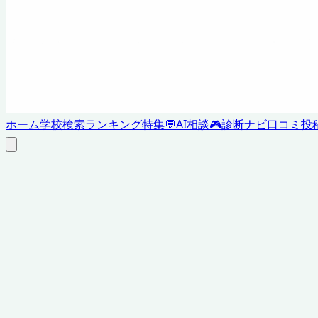
ホーム
学校検索
ランキング
特集
💬
AI相談
🎮
診断ナビ
口コミ投