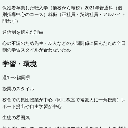
保護者
卒業した
転入学（他校から転校）
2021年
普通科（個
別指導中心のコース）
就職（正社員・契約社員・アルバイト
問わず）
通信制を選んだ理由
心の不調のため
先生・友人などの人間関係に悩んだため
全日
制の学習スタイルが合わないため
学習・環境
週1〜2
福岡県
授業のスタイル
校舎での集団授業が中心（同じ教室で複数人に一斉授業）
レ
ポート提出や自主学習が中心
生徒の雰囲気